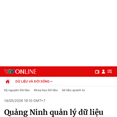
DỮ LIỆU VÀ ĐỜI SỐNG
Chính trị
Kỷ nguyên Dữ liệu
Khoa học Dữ liệu
Số liệu quanh ta
Xã hội
14/05/2026 19:10 GMT+7
Pháp luật
Chuyên mục
Kinh tế
Quảng Ninh quản lý dữ liệu
Thể thao