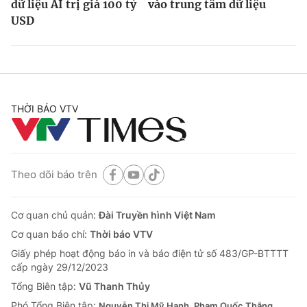
dữ liệu AI trị giá 100 tỷ
vào trung tâm dữ liệu
USD
THỜI BÁO VTV
Theo dõi báo trên
Cơ quan chủ quản:
Đài Truyền hình Việt Nam
Cơ quan báo chí:
Thời báo VTV
Giấy phép hoạt động báo in và báo điện tử số 483/GP-BTTTT
cấp ngày 29/12/2023
Tổng Biên tập:
Vũ Thanh Thủy
Phó Tổng Biên tập:
Nguyễn Thị Mỹ Hạnh, Phạm Quốc Thắng,