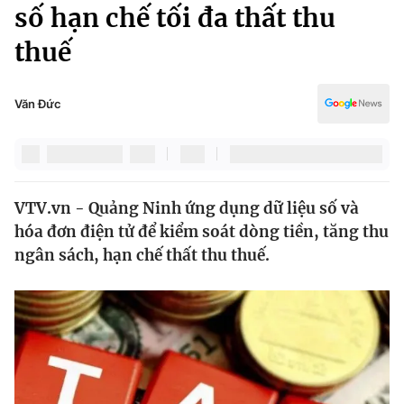
Chính trị
số hạn chế tối đa thất thu
Truyền hình
thuế
Văn hóa - Giải trí
Xã hội
Y tế
Đời sống
Văn Đức
Pháp luật
Công nghệ
Giáo dục
Y tế
VTV.vn - Quảng Ninh ứng dụng dữ liệu số và
Thế giới
hóa đơn điện tử để kiểm soát dòng tiền, tăng thu
Tin tức
ngân sách, hạn chế thất thu thuế.
Kinh tế
Thế giới đó đây
Tài chính
Dữ liệu và đời sống
Câu chuyện quốc tế
Thị trường
Truyền hình
Góc doanh nghiệp