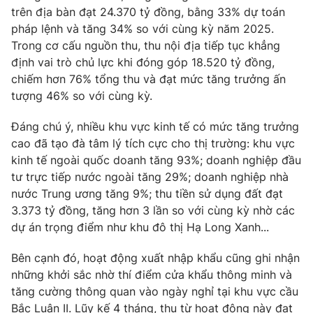
trên địa bàn đạt 24.370 tỷ đồng, bằng 33% dự toán
pháp lệnh và tăng 34% so với cùng kỳ năm 2025.
Trong cơ cấu nguồn thu, thu nội địa tiếp tục khẳng
định vai trò chủ lực khi đóng góp 18.520 tỷ đồng,
THỜI BÁO VTV
chiếm hơn 76% tổng thu và đạt mức tăng trưởng ấn
tượng 46% so với cùng kỳ.
Đáng chú ý, nhiều khu vực kinh tế có mức tăng trưởng
Theo dõi báo trên
cao đã tạo đà tâm lý tích cực cho thị trường: khu vực
kinh tế ngoài quốc doanh tăng 93%; doanh nghiệp đầu
Cơ quan chủ quản:
Đài Truyền hình Việt Nam
tư trực tiếp nước ngoài tăng 29%; doanh nghiệp nhà
nước Trung ương tăng 9%; thu tiền sử dụng đất đạt
Cơ quan báo chí:
Thời báo VTV
3.373 tỷ đồng, tăng hơn 3 lần so với cùng kỳ nhờ các
Giấy phép hoạt động báo in và báo điện tử số 483/GP-BTTTT
dự án trọng điểm như khu đô thị Hạ Long Xanh...
cấp ngày 29/12/2023
Tổng Biên tập:
Vũ Thanh Thủy
Bên cạnh đó, hoạt động xuất nhập khẩu cũng ghi nhận
Phó Tổng Biên tập:
Nguyễn Thị Mỹ Hạnh, Phạm Quốc Thắng,
những khởi sắc nhờ thí điểm cửa khẩu thông minh và
Nguyễn Trọng Ninh
tăng cường thông quan vào ngày nghỉ tại khu vực cầu
Tổng đài VTV:
024.38 355 931 - 024.38 355 932
Bắc Luân II. Lũy kế 4 tháng, thu từ hoạt động này đạt