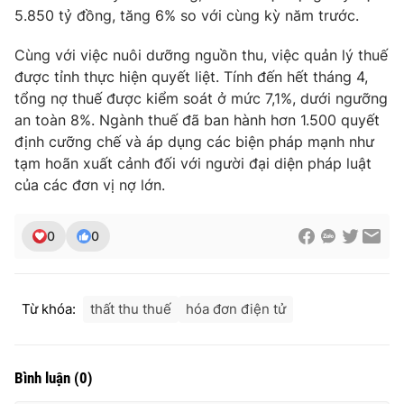
Ðiện thoại Thời báo VTV:
024.66 897 897
5.850 tỷ đồng, tăng 6% so với cùng kỳ năm trước.
Email:
toasoan@vtv.vn
Cùng với việc nuôi dưỡng nguồn thu, việc quản lý thuế
Liên hệ quảng cáo:
024-7300.7108
được tỉnh thực hiện quyết liệt. Tính đến hết tháng 4,
tổng nợ thuế được kiểm soát ở mức 7,1%, dưới ngưỡng
an toàn 8%. Ngành thuế đã ban hành hơn 1.500 quyết
định cưỡng chế và áp dụng các biện pháp mạnh như
tạm hoãn xuất cảnh đối với người đại diện pháp luật
của các đơn vị nợ lớn.
0
0
Từ khóa:
thất thu thuế
hóa đơn điện tử
® Cấm sao chép dưới mọi hình thức nếu không có sự chấp
thuận bằng văn bản. Ghi rõ nguồn VTV.vn khi phát hành lại
thông tin từ website này.
Bình luận
(
0
)