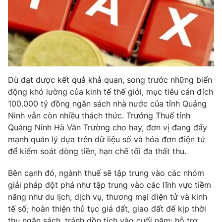
Phim VTV
Giải trí
Hậu trường
Điện ảnh
Đời sống
Nhân vật
Âm nhạc
Du lịch
Khán giả
Giáo dục
Sao
Dù đạt được kết quả khả quan, song trước những biến
Làm đẹp
Giải sao mai
Tuyển sinh
động khó lường của kinh tế thế giới, mục tiêu cán đích
Công nghệ
Chất lượng cuộc sống
100.000 tỷ đồng ngân sách nhà nước của tỉnh Quảng
Học trực tuyến
Ninh vẫn còn nhiều thách thức. Trưởng Thuế tỉnh
Hitech Công nghệ tương lai
Giao lưu trực tuyến
Quảng Ninh Hà Văn Trường cho hay, đơn vị đang đẩy
Sản phẩm
mạnh quản lý dựa trên dữ liệu số và hóa đơn điện tử
để kiểm soát dòng tiền, hạn chế tối đa thất thu.
Lịch phát sóng
Thị trường
Bên cạnh đó, ngành thuế sẽ tập trung vào các nhóm
Tư vấn
giải pháp đột phá như tập trung vào các lĩnh vực tiềm
Chuyên mục khác
năng như du lịch, dịch vụ, thương mại điện tử và kinh
tế số; hoàn thiện thủ tục giá đất, giao đất để kịp thời
Emagazine
Podcast
thu ngân sách, tránh dồn tích vào cuối năm; hỗ trợ,