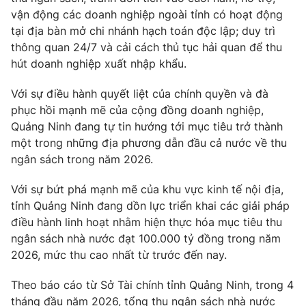
vận động các doanh nghiệp ngoài tỉnh có hoạt động
Photo
Infographic
tại địa bàn mở chi nhánh hạch toán độc lập; duy trì
thông quan 24/7 và cải cách thủ tục hải quan để thu
Video
Shorts video
hút doanh nghiệp xuất nhập khẩu.
Với sự điều hành quyết liệt của chính quyền và đà
VTV Money
VTV Thể thao
phục hồi mạnh mẽ của cộng đồng doanh nghiệp,
Quảng Ninh đang tự tin hướng tới mục tiêu trở thành
VTV Sức khoẻ
Bất động sản
một trong những địa phương dẫn đầu cả nước về thu
ngân sách trong năm 2026.
Thị trường 24h
Tấm lòng Việt
Với sự bứt phá mạnh mẽ của khu vực kinh tế nội địa,
tỉnh Quảng Ninh đang dồn lực triển khai các giải pháp
VTV4
Vươn mình bằng AI
điều hành linh hoạt nhằm hiện thực hóa mục tiêu thu
ngân sách nhà nước đạt 100.000 tỷ đồng trong năm
2026, mức thu cao nhất từ trước đến nay.
VTV9
VTV8
Theo báo cáo từ Sở Tài chính tỉnh Quảng Ninh, trong 4
Liên hệ tòa soạn
English
tháng đầu năm 2026, tổng thu ngân sách nhà nước