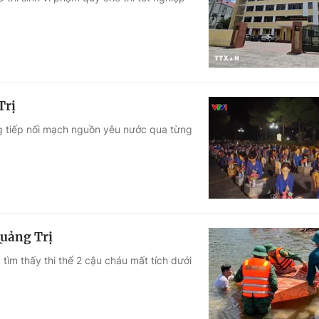
Góc ảnh
Giáo dục
Công nghệ
Tuyển sinh
Hitech Công ng
Trị
Học trực tuyến
Sản phẩm
g tiếp nối mạch nguồn yêu nước qua từng
g
Thị trường
Tư vấn
Quảng Trị
tìm thấy thi thể 2 cậu cháu mất tích dưới