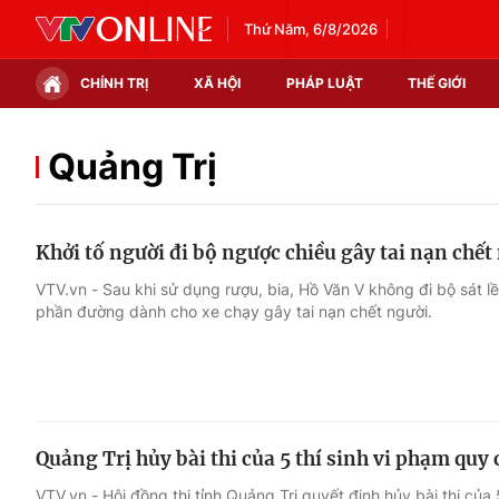
Thứ Năm, 6/8/2026
CHÍNH TRỊ
XÃ HỘI
PHÁP LUẬT
THẾ GIỚI
Chính trị
Xã hội
Quảng Trị
Thế giới
Kinh tế
Khởi tố người đi bộ ngược chiều gây tai nạn chết
Tin tức
Tài chính
VTV.vn - Sau khi sử dụng rượu, bia, Hồ Văn V không đi bộ sát 
phần đường dành cho xe chạy gây tai nạn chết người.
Thế giới đó đây
Thị trường
Câu chuyện quốc tế
Góc doanh nghiệp
Dữ liệu và đời sống
Quảng Trị hủy bài thi của 5 thí sinh vi phạm quy
VTV.vn - Hội đồng thi tỉnh Quảng Trị quyết định hủy bài thi của 