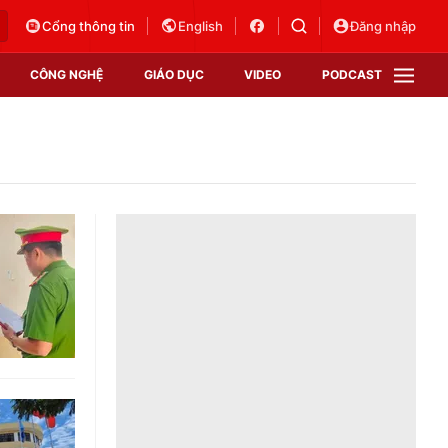
Cổng thông tin
English
Đăng nhập
CÔNG NGHỆ
GIÁO DỤC
VIDEO
PODCAST
VTV Money
VTV Thể thao
VTV Sức khoẻ
Bất động sản
Thị trường 24h
Tấm lòng Việt
Vươn mình bằng AI
VTV4
VTV8
VTV9
Lịch phát sóng
Giao lưu trực tuyến
Sự kiện