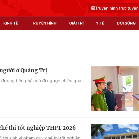
Truyền hình trực tuyến
KINH TẾ
TRUYỀN HÌNH
GIẢI TRÍ
Y TẾ
ĐỜI SỐNG
Pháp luật
Y tế
Truyền hình
Multimedia
 người ở Quảng Trị
Phim VTV
Video
lề đường bên phải mà đi ngược chiều qua
Hậu trường
Shorts video
Nhân vật
Podcast
Khán giả
EMagazine
Giải sao mai
Photo
 chế thi tốt nghiệp THPT 2026
Infographic
5 thí sinh vi phạm quy chế thi tốt nghiệp