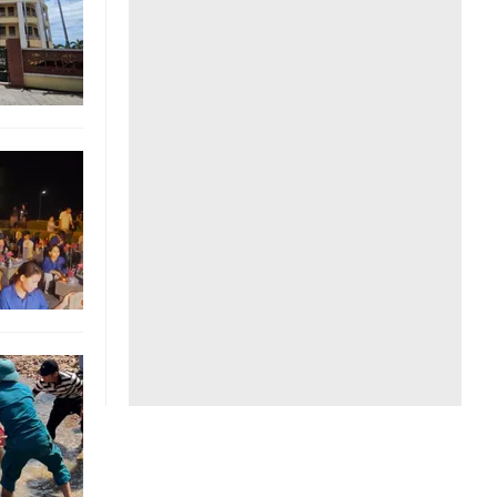
Liên hệ toà soạn
hệ tương lai