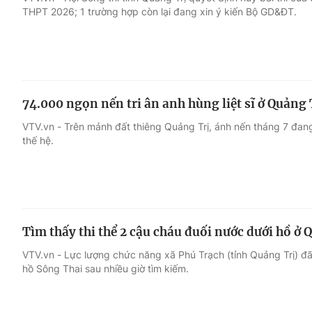
THPT 2026; 1 trường hợp còn lại đang xin ý kiến Bộ GD&ĐT.
Giải trí
Đời sống
Điện ảnh
Du lịch
74.000 ngọn nến tri ân anh hùng liệt sĩ ở Quảng 
Âm nhạc
Làm đẹp
VTV.vn - Trên mảnh đất thiêng Quảng Trị, ánh nến tháng 7 đan
thế hệ.
Sao
Chất lượng cuộc sốn
Tìm thấy thi thể 2 cậu cháu đuối nước dưới hồ ở 
VTV.vn - Lực lượng chức năng xã Phú Trạch (tỉnh Quảng Trị) đã 
hồ Sông Thai sau nhiều giờ tìm kiếm.