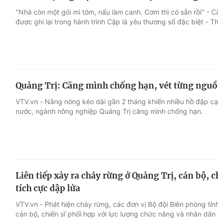
"Nhà còn một gói mì tôm, nấu làm canh. Cơm thì có sẵn rồi" - Câ
được ghi lại trong hành trình Cặp lá yêu thương số đặc biệt - Th
Quảng Trị: Căng mình chống hạn, vét từng nguồn
VTV.vn - Nắng nóng kéo dài gần 2 tháng khiến nhiều hồ đập cạn 
nước, ngành nông nghiệp Quảng Trị căng mình chống hạn.
Liên tiếp xảy ra cháy rừng ở Quảng Trị, cán bộ, 
tích cực dập lửa
VTV.vn - Phát hiện cháy rừng, các đơn vị Bộ đội Biên phòng tỉ
cán bộ, chiến sĩ phối hợp với lực lượng chức năng và nhân dân