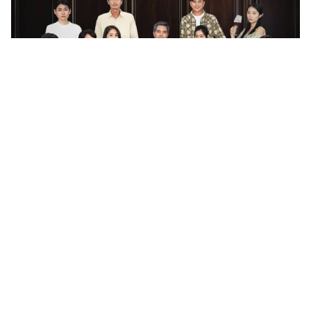
Tin mới
Video
Live
Emagazine
Trang chủ
"Khúc hát mặt trời" trở lại nối sóng
"Dưới bóng cây hạnh phúc"
VTV.vn - Bộ phim "Khúc hát mặt trời" sẽ lên sóng vào
21h00 từ thứ Hai đến thứ Sáu hàng tuần trên kênh
VTV1, bắt đầu từ hôm nay (30/3).