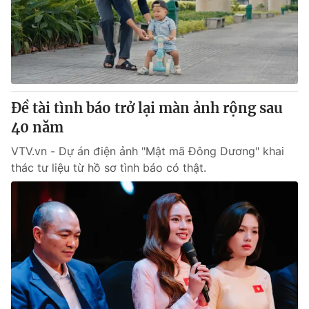
Tin tức
Kinh tế
Thế giới đó đây
Tài chính
Dữ liệu và đời sống
Câu chuyện quốc tế
Thị trường
Đề tài tình báo trở lại màn ảnh rộng sau
Truyền hình
Góc doanh nghiệp
40 năm
Phim VTV
Giải trí
VTV.vn - Dự án điện ảnh "Mật mã Đông Dương" khai
Hậu trường
thác tư liệu từ hồ sơ tình báo có thật.
Điện ảnh
Đời sống
Nhân vật
Âm nhạc
Du lịch
Khán giả
Giáo dục
Sao
Làm đẹp
Giải sao mai
Tuyển sinh
Công nghệ
Chất lượng cuộc sống
Học trực tuyến
Hitech Công nghệ tương lai