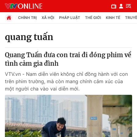
CHÍNH TRỊ
XÃ HỘI
PHÁP LUẬT
THẾ GIỚI
KINH TẾ
TRUYỀ
quang tuấn
Chuyên mục
Quang Tuấn đưa con trai đi đóng phim về
Chính trị
tình cảm gia đình
VTV.vn - Nam diễn viên không chỉ đồng hành với con
Xã hội
trên phim trường, mà còn mang chính cảm xúc của
một người cha vào vai diễn mới.
Pháp luật
Y tế
Thế giới