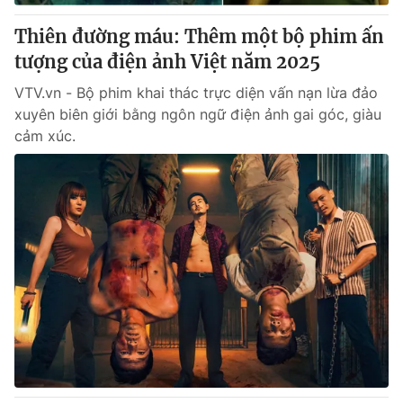
Thiên đường máu: Thêm một bộ phim ấn
® Cấm sao chép dưới mọi hình thức nếu không có sự chấp
tượng của điện ảnh Việt năm 2025
thuận bằng văn bản. Ghi rõ nguồn VTV.vn khi phát hành lại
thông tin từ website này.
VTV.vn - Bộ phim khai thác trực diện vấn nạn lừa đảo
xuyên biên giới bằng ngôn ngữ điện ảnh gai góc, giàu
cảm xúc.