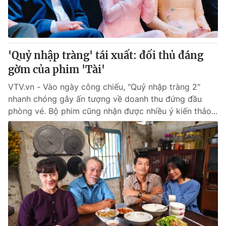
Giao lưu trực tuyến
Sản phẩm
Lịch phát sóng
Thị trường
Tư vấn
'Quỷ nhập tràng' tái xuất: đối thủ đáng
Chuyên mục khác
gờm của phim 'Tài'
Emagazine
Podcast
VTV.vn - Vào ngày công chiếu, "Quỷ nhập tràng 2"
nhanh chóng gây ấn tượng về doanh thu đứng đầu
phòng vé. Bộ phim cũng nhận được nhiều ý kiến thảo...
Photo
Infographic
Video
Shorts video
VTV Money
VTV Thể thao
VTV Sức khoẻ
Bất động sản