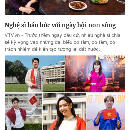
Thị trường 24h
Tấm lòng Việt
VTV4
Vươn mình bằng AI
Nghệ sĩ háo hức với ngày hội non sông
VTV.vn - Trước thềm ngày bầu cử, nhiều nghệ sĩ chia
VTV9
VTV8
sẻ kỳ vọng vào những đại biểu có tâm, có tầm, có
trách nhiệm để kiến tạo tương lai đất nước.
Liên hệ tòa soạn
English
THỜI BÁO VTV
Theo dõi báo trên
Cơ quan chủ quản:
Đài Truyền hình Việt Nam
Cơ quan báo chí:
Thời báo VTV