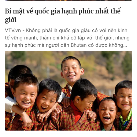
Bí mật về quốc gia hạnh phúc nhất thế
® Cấm sao chép dưới mọi hình thức nếu không có sự chấp
giới
thuận bằng văn bản. Ghi rõ nguồn VTV.vn khi phát hành lại
thông tin từ website này.
VTV.vn - Không phải là quốc gia giàu có với nền kinh
tế vững mạnh, thậm chí khá cô lập với thế giới, nhưng
sự hạnh phúc mà người dân Bhutan có được không...