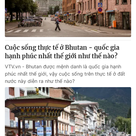
Tin tức
Kinh tế
Thế giới đó đây
Tài chính
Dữ liệu và đời sống
Câu chuyện quốc tế
Thị trường
Cuộc sống thực tế ở Bhutan - quốc gia
Truyền hình
Góc doanh nghiệp
hạnh phúc nhất thế giới như thế nào?
Phim VTV
Giải trí
VTV.vn - Bhutan được mệnh danh là quốc gia hạnh
Hậu trường
phúc nhất thế giới, vậy cuộc sống trên thực tế ở đất
Điện ảnh
nước này diễn ra như thế nào?
Đời sống
Nhân vật
Âm nhạc
Du lịch
Khán giả
Giáo dục
Sao
Làm đẹp
Giải sao mai
Tuyển sinh
Công nghệ
Chất lượng cuộc sống
Học trực tuyến
Hitech Công nghệ tương lai