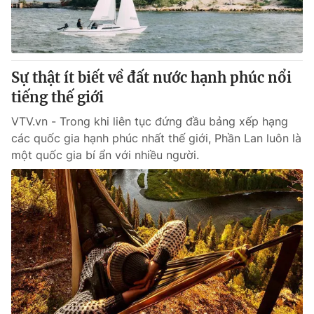
Thị trường 24h
Tấm lòng Việt
VTV4
Vươn mình bằng AI
Sự thật ít biết về đất nước hạnh phúc nổi
VTV9
VTV8
tiếng thế giới
VTV.vn - Trong khi liên tục đứng đầu bảng xếp hạng
Liên hệ tòa soạn
English
các quốc gia hạnh phúc nhất thế giới, Phần Lan luôn là
một quốc gia bí ẩn với nhiều người.
THỜI BÁO VTV
Theo dõi báo trên
Cơ quan chủ quản:
Đài Truyền hình Việt Nam
Cơ quan báo chí:
Thời báo VTV