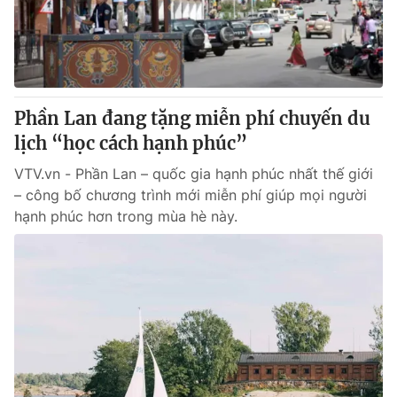
Giao lưu trực tuyến
Sản phẩm
Lịch phát sóng
Thị trường
Tư vấn
Phần Lan đang tặng miễn phí chuyến du
Chuyên mục khác
lịch “học cách hạnh phúc”
Emagazine
Podcast
VTV.vn - Phần Lan – quốc gia hạnh phúc nhất thế giới
– công bố chương trình mới miễn phí giúp mọi người
Photo
Infographic
hạnh phúc hơn trong mùa hè này.
Video
Shorts video
VTV Money
VTV Thể thao
VTV Sức khoẻ
Bất động sản