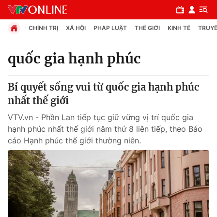
CHÍNH TRỊ
XÃ HỘI
PHÁP LUẬT
THẾ GIỚI
KINH TẾ
TRUYỀ
quốc gia hạnh phúc
Chuyên mục
Bí quyết sống vui từ quốc gia hạnh phúc
Chính trị
nhất thế giới
VTV.vn - Phần Lan tiếp tục giữ vững vị trí quốc gia
Xã hội
hạnh phúc nhất thế giới năm thứ 8 liên tiếp, theo Báo
cáo Hạnh phúc thế giới thường niên.
Pháp luật
Y tế
Thế giới