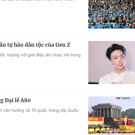
Góc ảnh
Giáo dục
Công nghệ
Tuyển sinh
Hitech Công ng
ần tự hào dân tộc của Gen Z
Học trực tuyến
Sản phẩm
ốc Vượng với giai điệu âm nhạc trẻ trung
g
Thị trường
Tư vấn
g Đại lễ A80
Việt vẫn hướng về Tổ quốc trong dịp Quốc