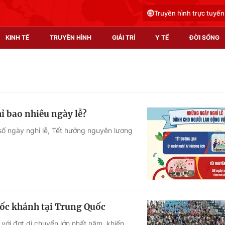
Truyền hình trực tuyến
KINH TẾ
TRUYỀN HÌNH
GIẢI TRÍ
Y TẾ
ĐỜI SỐNG
Pháp luật
Y tế
Truyền hình
Multimedia
ỉ bao nhiêu ngày lễ?
Phim VTV
Video
số ngày nghỉ lễ, Tết hưởng nguyên lương
Hậu trường
Shorts video
Nhân vật
Podcast
Khán giả
EMagazine
Giải sao mai
Photo
uốc khánh tại Trung Quốc
Infographic
với đợt di chuyển lớn nhất năm, khiến