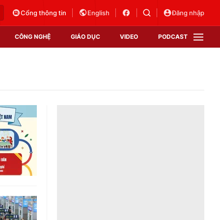
Cổng thông tin
English
Đăng nhập
CÔNG NGHỆ
GIÁO DỤC
VIDEO
PODCAST
VTV Money
VTV Thể thao
VTV Sức khoẻ
Bất động sản
Thị trường 24h
Tấm lòng Việt
Vươn mình bằng AI
VTV4
VTV8
VTV9
Lịch phát sóng
Giao lưu trực tuyến
Sự kiện