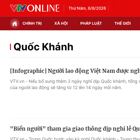
Thứ Năm, 6/8/2026
CHÍNH TRỊ
XÃ HỘI
PHÁP LUẬT
THẾ GIỚI
Chính trị
Xã hội
Quốc Khánh
Thế giới
Kinh tế
[Infographic] Người lao động Việt Nam được ngh
Tin tức
Tài chính
VTV.vn - Nếu bổ sung thêm 2 ngày nghỉ dịp Quốc khánh, tổng 
của người lao động sẽ tăng từ 12 lên 14 ngày mỗi năm.
Thế giới đó đây
Thị trường
Câu chuyện quốc tế
Góc doanh nghiệp
Dữ liệu và đời sống
"Biển người" tham gia giao thông dịp nghỉ lễ Q
VTV.vn - Trung Quốc bước vào kỳ nghỉ Quốc khánh - Trung thu 