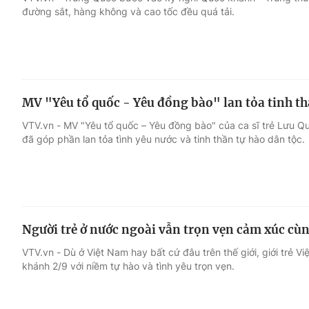
đường sắt, hàng không và cao tốc đều quá tải.
Giải trí
Đời sống
Điện ảnh
Du lịch
MV "Yêu tổ quốc - Yêu đồng bào" lan tỏa tinh th
Âm nhạc
Làm đẹp
VTV.vn - MV "Yêu tổ quốc – Yêu đồng bào" của ca sĩ trẻ Lưu Qu
đã góp phần lan tỏa tình yêu nước và tinh thần tự hào dân tộc.
Sao
Chất lượng cuộc sốn
Người trẻ ở nước ngoài vẫn trọn vẹn cảm xúc cùn
VTV.vn - Dù ở Việt Nam hay bất cứ đâu trên thế giới, giới trẻ 
khánh 2/9 với niềm tự hào và tình yêu trọn vẹn.