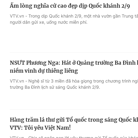
Ấm lòng nghĩa cử cao đẹp dịp Quốc khánh 2/9
VTV.vn - Trong dịp Quốc khánh 2/9, một nhà vườn gần Trung tâ
người dân gửi xe, uống nước miễn phí.
NSƯT Phương Nga: Hát ở Quảng trường Ba Đình l
niềm vinh dự thiêng liêng
VTV.vn - Nghệ sĩ từ 3 miền đã hòa giọng trong chương trình ngh
trường Ba Đình lịch sử sáng Quốc khánh 2/9.
Hàng trăm lá thư gửi Tổ quốc trong sáng Quốc k
VTV: Tôi yêu Việt Nam!
VTV.vn - Chia sẽ ngắn gọn lời yêu thương gửi Tổ quốc của khá