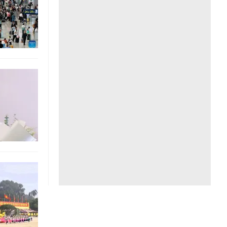
Liên hệ toà soạn
hệ tương lai