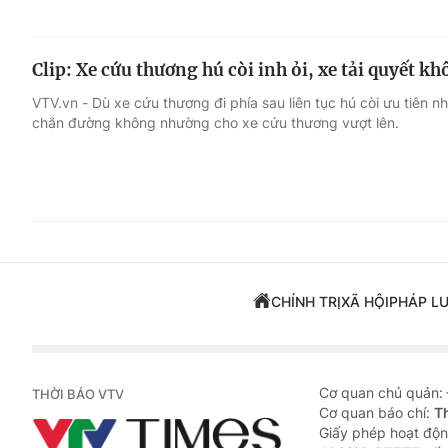
Clip: Xe cứu thương hú còi inh ỏi, xe tải quyết
VTV.vn - Dù xe cứu thương đi phía sau liên tục hú còi ưu tiên nh
chắn đường không nhường cho xe cứu thương vượt lên.
CHÍNH TRỊ
XÃ HỘI
PHÁP L
Cơ quan chủ quản:
THỜI BÁO VTV
Cơ quan báo chí:
T
Giấy phép hoạt độn