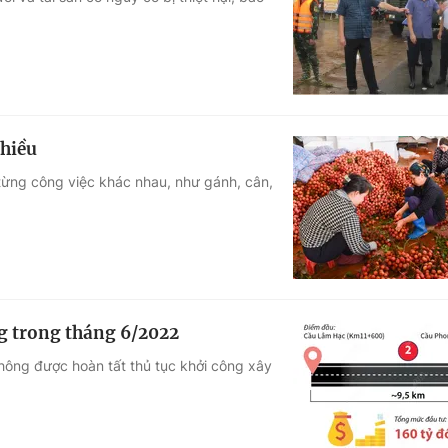
Góc ảnh
Giáo dục
Công nghệ
Tuyển sinh
Hitech Công ng
thiều
Học trực tuyến
Sản phẩm
 từng công việc khác nhau, như gánh, cân,
g
Thị trường
Tư vấn
g trong tháng 6/2022
hông được hoàn tất thủ tục khởi công xây