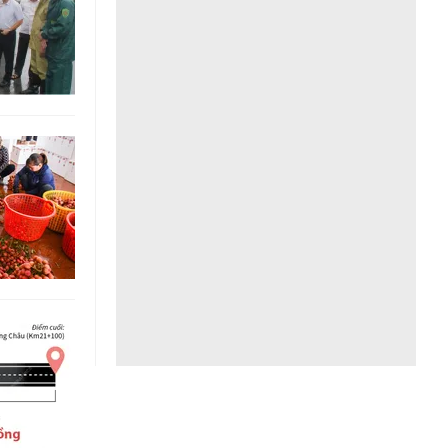
Liên hệ toà soạn
hệ tương lai