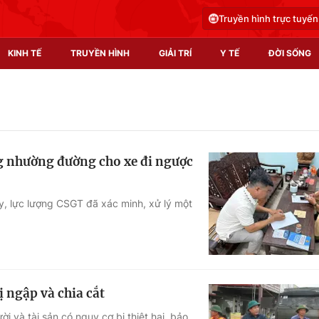
Truyền hình trực tuyến
KINH TẾ
TRUYỀN HÌNH
GIẢI TRÍ
Y TẾ
ĐỜI SỐNG
Pháp luật
Y tế
Truyền hình
Multimedia
ng nhường đường cho xe đi ngược
Phim VTV
Video
Hậu trường
Shorts video
y, lực lượng CSGT đã xác minh, xử lý một
Nhân vật
Podcast
Khán giả
EMagazine
Giải sao mai
Photo
ị ngập và chia cắt
Infographic
i và tài sản có nguy cơ bị thiệt hại, bảo