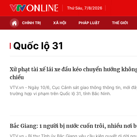
Thứ Sáu, 7/8/2026
CHÍNH TRỊ
XÃ HỘI
PHÁP LUẬT
THẾ GIỚI
Chính trị
Xã hội
Quốc lộ 31
Thế giới
Kinh tế
Xử phạt tài xế lái xe đầu kéo chuyển hướng khô
Tin tức
Tài chính
chiều
Thế giới đó đây
Thị trường
VTV.vn - Ngày 10/6, Cục Cảnh sát giao thông thông tin, mới đâ
trường hợp vi phạm trên Quốc lộ 31, tỉnh Bắc Ninh.
Câu chuyện quốc tế
Góc doanh nghiệp
Dữ liệu và đời sống
Bắc Giang: 1 người bị nước cuốn trôi, nhiều nơi b
VTV.vn - Bí thư Tỉnh ủy Bắc Giang yêu cầu kiên quyết di dời ngườ