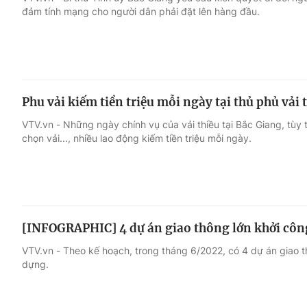
đảm tính mạng cho người dân phải đặt lên hàng đầu.
Giải trí
Đời sống
Điện ảnh
Du lịch
Phu vải kiếm tiền triệu mỗi ngày tại thủ phủ vải 
Âm nhạc
Làm đẹp
VTV.vn - Những ngày chính vụ của vải thiều tại Bắc Giang, tùy
chọn vải..., nhiều lao động kiếm tiền triệu mỗi ngày.
Sao
Chất lượng cuộc sốn
[INFOGRAPHIC] 4 dự án giao thông lớn khởi côn
VTV.vn - Theo kế hoạch, trong tháng 6/2022, có 4 dự án giao t
dựng.