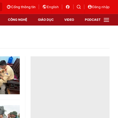
Cổng thông tin
English
Đăng nhập
CÔNG NGHỆ
GIÁO DỤC
VIDEO
PODCAST
VTV Money
VTV Thể thao
VTV Sức khoẻ
Bất động sản
Thị trường 24h
Tấm lòng Việt
Vươn mình bằng AI
VTV4
VTV8
VTV9
Lịch phát sóng
Giao lưu trực tuyến
Sự kiện