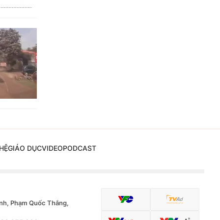
HỆ
GIÁO DỤC
VIDEO
PODCAST
nh, Phạm Quốc Thắng,