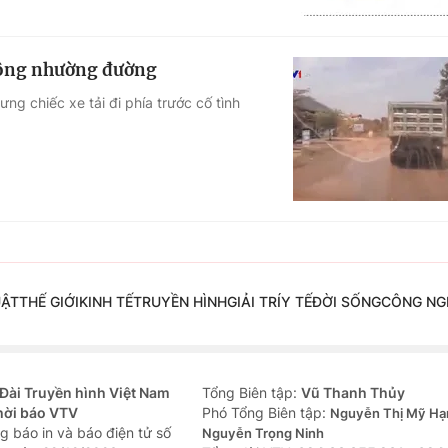
 không nhường đường
ưng chiếc xe tải đi phía trước cố tình
UẬT
THẾ GIỚI
KINH TẾ
TRUYỀN HÌNH
GIẢI TRÍ
Y TẾ
ĐỜI SỐNG
CÔNG NG
Đài Truyền hình Việt Nam
Tổng Biên tập:
Vũ Thanh Thủy
hời báo VTV
Phó Tổng Biên tập:
Nguyễn Thị Mỹ Hạ
g báo in và báo điện tử số
Nguyễn Trọng Ninh