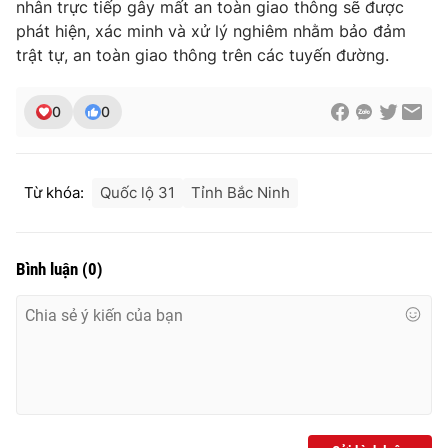
nhân trực tiếp gây mất an toàn giao thông sẽ được
phát hiện, xác minh và xử lý nghiêm nhằm bảo đảm
trật tự, an toàn giao thông trên các tuyến đường.
THỜI BÁO VTV
0
0
Theo dõi báo trên
Từ khóa:
Quốc lộ 31
Tỉnh Bắc Ninh
Cơ quan chủ quản:
Đài Truyền hình Việt Nam
Bình luận
(
0
)
Cơ quan báo chí:
Thời báo VTV
Giấy phép hoạt động báo in và báo điện tử số 483/GP-BTTTT
cấp ngày 29/12/2023
Tổng Biên tập:
Vũ Thanh Thủy
Phó Tổng Biên tập:
Nguyễn Thị Mỹ Hạnh, Phạm Quốc Thắng,
Nguyễn Trọng Ninh
Tổng đài VTV:
024.38 355 931 - 024.38 355 932