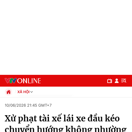
XÃ HỘI
Chính trị
10/06/2026 21:45 GMT+7
Xã hội
Xử phạt tài xế lái xe đầu kéo
Pháp luật
Chuyên mục
Kinh tế
chuyển hướng không nhường
Thể thao