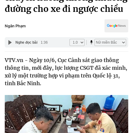
Chính trị
đường cho xe đi ngược chiều
Truyền hình
Văn hóa - Giải trí
Xã hội
Y tế
Ngân Phạm
Đời sống
Pháp luật
Công nghệ
Nghe đọc bài
1:36
Giáo dục
Y tế
VTV.vn - Ngày 10/6, Cục Cảnh sát giao thông
thông tin, mới đây, lực lượng CSGT đã xác minh,
Thế giới
xử lý một trường hợp vi phạm trên Quốc lộ 31,
Tin tức
tỉnh Bắc Ninh.
Kinh tế
Thế giới đó đây
Tài chính
Dữ liệu và đời sống
Câu chuyện quốc tế
Thị trường
Truyền hình
Góc doanh nghiệp