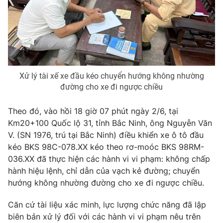
Phim VTV
Giải trí
Hậu trường
Điện ảnh
Đời sống
Nhân vật
Âm nhạc
Du lịch
Khán giả
Giáo dục
Sao
Xử lý tài xế xe đầu kéo chuyển hướng không nhường
Làm đẹp
Giải sao mai
đường cho xe đi ngược chiều
Tuyển sinh
Công nghệ
Chất lượng cuộc sống
Học trực tuyến
Theo đó, vào hồi 18 giờ 07 phút ngày 2/6, tại
Hitech Công nghệ tương lai
Km20+100 Quốc lộ 31, tỉnh Bắc Ninh, ông Nguyễn Văn
Giao lưu trực tuyến
V. (SN 1976, trú tại Bắc Ninh) điều khiển xe ô tô đầu
Sản phẩm
kéo BKS 98C-078.XX kéo theo rơ-moóc BKS 98RM-
Lịch phát sóng
Thị trường
036.XX đã thực hiện các hành vi vi phạm: không chấp
hành hiệu lệnh, chỉ dẫn của vạch kẻ đường; chuyển
Tư vấn
hướng không nhường đường cho xe đi ngược chiều.
Chuyên mục khác
Căn cứ tài liệu xác minh, lực lượng chức năng đã lập
Emagazine
Podcast
biên bản xử lý đối với các hành vi vi phạm nêu trên