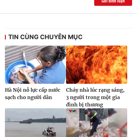
Gửi bình luận
Ðiện thoại Thời báo VTV:
024.66 897 897
Email:
toasoan@vtv.vn
Liên hệ quảng cáo:
024-7300.7108
TIN CÙNG CHUYÊN MỤC
Hà Nội nỗ lực cấp nước
Cháy nhà lúc rạng sáng,
sạch cho người dân
3 người trong một gia
đình bị thương
® Cấm sao chép dưới mọi hình thức nếu không có sự chấp
thuận bằng văn bản. Ghi rõ nguồn VTV.vn khi phát hành lại
thông tin từ website này.