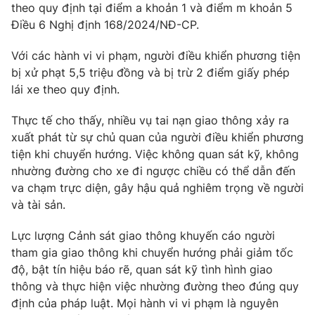
theo quy định tại điểm a khoản 1 và điểm m khoản 5
Photo
Infographic
Điều 6 Nghị định 168/2024/NĐ-CP.
Với các hành vi vi phạm, người điều khiển phương tiện
Video
Shorts video
bị xử phạt 5,5 triệu đồng và bị trừ 2 điểm giấy phép
lái xe theo quy định.
VTV Money
VTV Thể thao
Thực tế cho thấy, nhiều vụ tai nạn giao thông xảy ra
xuất phát từ sự chủ quan của người điều khiển phương
VTV Sức khoẻ
Bất động sản
tiện khi chuyển hướng. Việc không quan sát kỹ, không
nhường đường cho xe đi ngược chiều có thể dẫn đến
Thị trường 24h
Tấm lòng Việt
va chạm trực diện, gây hậu quả nghiêm trọng về người
và tài sản.
VTV4
Vươn mình bằng AI
Lực lượng Cảnh sát giao thông khuyến cáo người
tham gia giao thông khi chuyển hướng phải giảm tốc
VTV9
VTV8
độ, bật tín hiệu báo rẽ, quan sát kỹ tình hình giao
thông và thực hiện việc nhường đường theo đúng quy
định của pháp luật. Mọi hành vi vi phạm là nguyên
Liên hệ tòa soạn
English