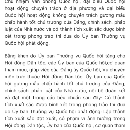
Chủ nhiệm Văn phòng Quốc hội, đại biểu Quốc hội
Cơ quan báo chí:
Thời báo VTV
hoạt động chuyên trách ở địa phương và đại biểu
Quốc hội hoạt động không chuyên trách gương mẫu
Giấy phép hoạt động báo in và báo điện tử số 483/GP-BTTTT
cấp ngày 29/12/2023
chấp hành tốt chủ trương của Đảng, chính sách, pháp
luật của Nhà nước và có thành tích xuất sắc được bình
Tổng Biên tập:
Vũ Thanh Thủy
xét trong phong trào thi đua do Ủy ban Thường vụ
Phó Tổng Biên tập:
Nguyễn Thị Mỹ Hạnh, Phạm Quốc Thắng,
Quốc hội phát động.
Nguyễn Trọng Ninh
Tổng đài VTV:
024.38 355 931 - 024.38 355 932
Bằng khen do Ủy ban Thường vụ Quốc hội tặng cho
Ðiện thoại Thời báo VTV:
024.66 897 897
Hội đồng Dân tộc, các Ủy ban của Quốc hội,cơ quan
Email:
toasoan@vtv.vn
tham mưu, giúp việc của Đảng ủy Quốc hội, Vụ chuyên
Liên hệ quảng cáo:
024-7300.7108
môn trực thuộc Hội đồng Dân tộc, Ủy ban của Quốc
hội gương mẫu chấp hành tốt chủ trương của Đảng,
chính sách, pháp luật của Nhà nước, nội bộ đoàn kết
và đạt một trong các tiêu chuẩn sau đây: Có thành
tích xuất sắc được bình xét trong phong trào thi đua
do Ủy ban Thường vụ Quốc hội phát động; Lập thành
tích xuất sắc đột xuất, có phạm vi ảnh hưởng trong
Hội đồng Dân tộc, Ủy ban của Quốc hội, cơ quan tham