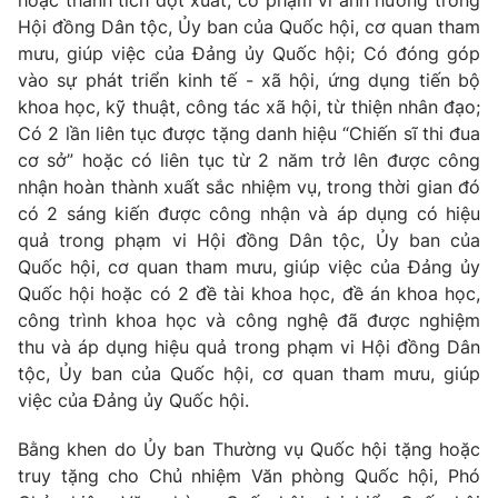
hoặc thành tích đột xuất, có phạm vi ảnh hưởng trong
Thị trường 24h
Tấm lòng Việt
Hội đồng Dân tộc, Ủy ban của Quốc hội, cơ quan tham
mưu, giúp việc của Đảng ủy Quốc hội; Có đóng góp
VTV4
Vươn mình bằng AI
vào sự phát triển kinh tế - xã hội, ứng dụng tiến bộ
khoa học, kỹ thuật, công tác xã hội, từ thiện nhân đạo;
Có 2 lần liên tục được tặng danh hiệu “Chiến sĩ thi đua
VTV9
VTV8
cơ sở” hoặc có liên tục từ 2 năm trở lên được công
nhận hoàn thành xuất sắc nhiệm vụ, trong thời gian đó
Liên hệ tòa soạn
English
có 2 sáng kiến được công nhận và áp dụng có hiệu
quả trong phạm vi Hội đồng Dân tộc, Ủy ban của
Quốc hội, cơ quan tham mưu, giúp việc của Đảng ủy
Quốc hội hoặc có 2 đề tài khoa học, đề án khoa học,
công trình khoa học và công nghệ đã được nghiệm
THỜI BÁO VTV
thu và áp dụng hiệu quả trong phạm vi Hội đồng Dân
tộc, Ủy ban của Quốc hội, cơ quan tham mưu, giúp
việc của Đảng ủy Quốc hội.
Theo dõi báo trên
Bằng khen do Ủy ban Thường vụ Quốc hội tặng hoặc
truy tặng cho Chủ nhiệm Văn phòng Quốc hội, Phó
Cơ quan chủ quản:
Đài Truyền hình Việt Nam