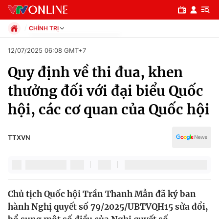
CHÍNH TRỊ
Chính trị
12/07/2025 06:08 GMT+7
Xã hội
Quy định về thi đua, khen
Pháp luật
Chuyên mục
Kinh tế
thưởng đối với đại biểu Quốc
Thể thao
Chính trị
hội, các cơ quan của Quốc hội
Truyền hình
Văn hóa - Giải trí
Xã hội
Y tế
TTXVN
Đời sống
Pháp luật
Công nghệ
Giáo dục
Y tế
Chủ tịch Quốc hội Trần Thanh Mẫn đã ký ban
hành Nghị quyết số 79/2025/UBTVQH15 sửa đổi,
Thế giới