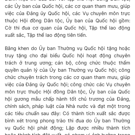
Giao lưu trực tuyến
các Ủy ban của Quốc hội, các cơ quan tham mưu, giúp
Sản phẩm
việc của Đảng ủy Quốc hội, các Vụ chuyên môn trực
Lịch phát sóng
Thị trường
thuộc Hội đồng Dân tộc, Ủy ban của Quốc hội gồm:
Cờ thi đua cơ quan của Quốc hội, Tập thể lao động
Tư vấn
xuất sắc, Tập thể lao động tiên tiến.
Chuyên mục khác
Bằng khen do Ủy ban Thường vụ Quốc hội tặng hoặc
Emagazine
Podcast
truy tặng cho đại biểu Quốc hội hoạt động chuyên
trách ở trung ương; cán bộ, công chức thuộc thẩm
Photo
Infographic
quyền quản lý của Ủy ban Thường vụ Quốc hội; công
chức chuyên trách trong các cơ quan tham mưu, giúp
việc của Đảng ủy Quốc hội; công chức các Vụ chuyên
Video
Shorts video
môn trực thuộc Hội đồng Dân tộc, Ủy ban của Quốc
hội gương mẫu chấp hành tốt chủ trương của Đảng,
VTV Money
VTV Thể thao
chính sách, pháp luật của Nhà nước và đạt một trong
các tiêu chuẩn sau đây: Có thành tích xuất sắc được
VTV Sức khoẻ
bình xét trong phong trào thi đua do Ủy ban Thường
Bất động sản
vụ Quốc hội phát động; Lập được nhiều thành tích