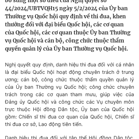
bổ sung một số điều của Nghị quyết số
Tin tức
44/2024/UBTVQH15 ngày 5/2/2024 của Ủy ban
Kinh tế
Thường vụ Quốc hội quy định về thi đua, khen
Thế giới đó đây
thưởng đối với đại biểu Quốc hội, các cơ quan
Tài chính
Dữ liệu và đời sống
của Quốc hội, các cơ quan thuộc Ủy ban Thường
Câu chuyện quốc tế
Thị trường
vụ Quốc hội và cán bộ, công chức thuộc thẩm
quyền quản lý của Ủy ban Thường vụ Quốc hội.
Truyền hình
Góc doanh nghiệp
Phim VTV
Nghị quyết quy định, danh hiệu thi đua đối với cá nhân
Giải trí
là đại biểu Quốc hội hoạt động chuyên trách ở trung
Hậu trường
ương; cán bộ, công chức thuộc thẩm quyền quản lý
Điện ảnh
Đời sống
Nhân vật
của Ủy ban Thường vụ Quốc hội; công chức chuyên
Âm nhạc
trách trong các cơ quan tham mưu, giúp việc của
Du lịch
Khán giả
Đảng ủy Quốc hội và công chức các Vụ chuyên môn
Giáo dục
Sao
trực thuộc Hội đồng Dân tộc, Ủy ban của Quốc hội
Làm đẹp
Giải sao mai
Tuyển sinh
gồm: Chiến sĩ thi đua cơ quan của Quốc hội, Chiến sĩ
Công nghệ
Chất lượng cuộc sống
thi đua cơ sở, Lao động tiên tiến.
Học trực tuyến
Hitech Công nghệ tương lai
Danh hiệu thi đua đối với tập thể Hội đồng Dân tộc,