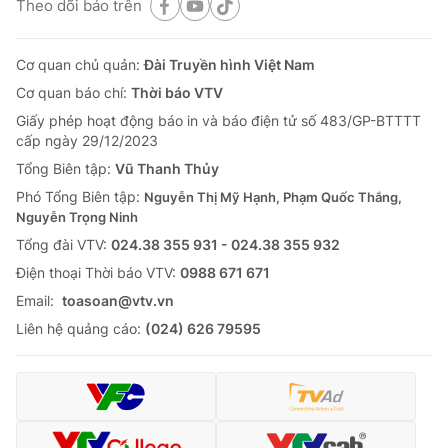
Theo dõi báo trên
Cơ quan chủ quản:
Đài Truyền hình Việt Nam
Cơ quan báo chí:
Thời báo VTV
Giấy phép hoạt động báo in và báo điện tử số 483/GP-BTTTT
cấp ngày 29/12/2023
Tổng Biên tập:
Vũ Thanh Thủy
Phó Tổng Biên tập:
Nguyễn Thị Mỹ Hạnh, Phạm Quốc Thắng,
Nguyễn Trọng Ninh
Tổng đài VTV:
024.38 355 931 - 024.38 355 932
Ðiện thoại Thời báo VTV:
0988 671 671
Email:
toasoan@vtv.vn
Liên hệ quảng cáo:
(024) 626 79595