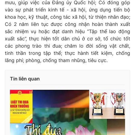
mưu, giúp việc của Đảng ủy Quốc hội; Có đóng góp
vào sự phát triển kinh tế - xã hội, ứng dụng tiến bộ
khoa học, kỹ thuật, công tác xã hội, từ thiện nhân đạo;
Có 2 năm liên tục được công nhận hoàn thành xuất
® Cấm sao chép dưới mọi hình thức nếu không có sự chấp
sắc nhiệm vụ hoặc đạt danh hiệu “Tập thể lao động
thuận bằng văn bản. Ghi rõ nguồn VTV.vn khi phát hành lại
xuất sắc”, thực hiện tốt dân chủ ở cơ sở, tổ chức tốt
thông tin từ website này.
các phong trào thi đua; chăm lo đời sống vật chất,
tinh thần trong tập thể; thực hành tiết kiệm, chống
lãng phí; phòng, chống tham nhũng, tiêu cực.
Tin liên quan