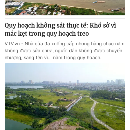
Giấy phép hoạt động báo in và báo điện tử số 483/GP-BTTTT
cấp ngày 29/12/2023
Tổng Biên tập:
Vũ Thanh Thủy
Quy hoạch không sát thực tế: Khổ sở vì
Phó Tổng Biên tập:
Nguyễn Thị Mỹ Hạnh, Phạm Quốc Thắng,
mắc kẹt trong quy hoạch treo
Nguyễn Trọng Ninh
Tổng đài VTV:
024.38 355 931 - 024.38 355 932
VTV.vn - Nhà cửa đã xuống cấp nhưng hàng chục năm
Ðiện thoại Thời báo VTV:
024.66 897 897
không được sửa chữa, người dân không được chuyển
Email:
toasoan@vtv.vn
nhượng, sang tên vì… nằm trong quy hoach.
Liên hệ quảng cáo:
024-7300.7108