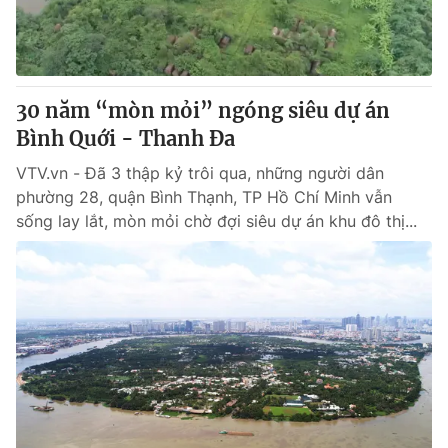
Thị trường 24h
Tấm lòng Việt
VTV4
Vươn mình bằng AI
30 năm “mòn mỏi” ngóng siêu dự án
VTV9
VTV8
Bình Quới - Thanh Đa
VTV.vn - Đã 3 thập kỷ trôi qua, những người dân
Liên hệ tòa soạn
English
phường 28, quận Bình Thạnh, TP Hồ Chí Minh vẫn
sống lay lắt, mòn mỏi chờ đợi siêu dự án khu đô thị...
THỜI BÁO VTV
Theo dõi báo trên
Cơ quan chủ quản:
Đài Truyền hình Việt Nam
Cơ quan báo chí:
Thời báo VTV