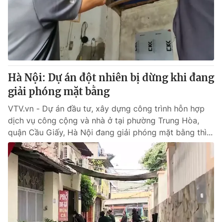
Tin tức
Kinh tế
Thế giới đó đây
Tài chính
Dữ liệu và đời sống
Câu chuyện quốc tế
Thị trường
Hà Nội: Dự án đột nhiên bị dừng khi đang
Truyền hình
Góc doanh nghiệp
giải phóng mặt bằng
Phim VTV
Giải trí
VTV.vn - Dự án đầu tư, xây dựng công trình hỗn hợp
Hậu trường
dịch vụ công cộng và nhà ở tại phường Trung Hòa,
Điện ảnh
quận Cầu Giấy, Hà Nội đang giải phóng mặt bằng thì...
Đời sống
Nhân vật
Âm nhạc
Du lịch
Khán giả
Giáo dục
Sao
Làm đẹp
Giải sao mai
Tuyển sinh
Công nghệ
Chất lượng cuộc sống
Học trực tuyến
Hitech Công nghệ tương lai