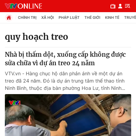
CHÍNH TRỊ
XÃ HỘI
PHÁP LUẬT
THẾ GIỚI
KINH TẾ
TRUYỀ
quy hoạch treo
Chuyên mục
Nhà bị thấm dột, xuống cấp không được
Chính trị
sửa chữa vì dự án treo 24 năm
VTV.vn - Hàng chục hộ dân phản ánh về một dự án
Xã hội
treo đã 24 năm. Đó là dự án trung tâm thể thao tỉnh
Ninh Bình, thuộc địa bàn phường Hoa Lư, tỉnh Ninh...
Pháp luật
Y tế
Thế giới