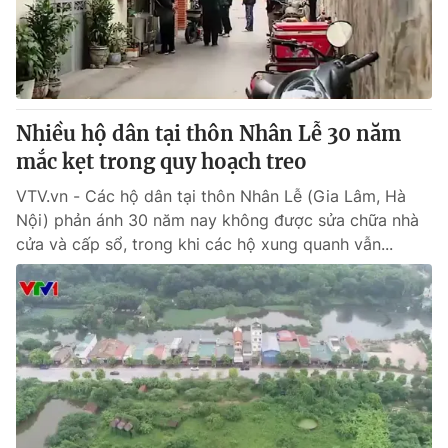
Giao lưu trực tuyến
Sản phẩm
Lịch phát sóng
Thị trường
Tư vấn
Nhiều hộ dân tại thôn Nhân Lễ 30 năm
Chuyên mục khác
mắc kẹt trong quy hoạch treo
Emagazine
Podcast
VTV.vn - Các hộ dân tại thôn Nhân Lễ (Gia Lâm, Hà
Nội) phản ánh 30 năm nay không được sửa chữa nhà
Photo
Infographic
cửa và cấp sổ, trong khi các hộ xung quanh vẫn...
Video
Shorts video
VTV Money
VTV Thể thao
VTV Sức khoẻ
Bất động sản