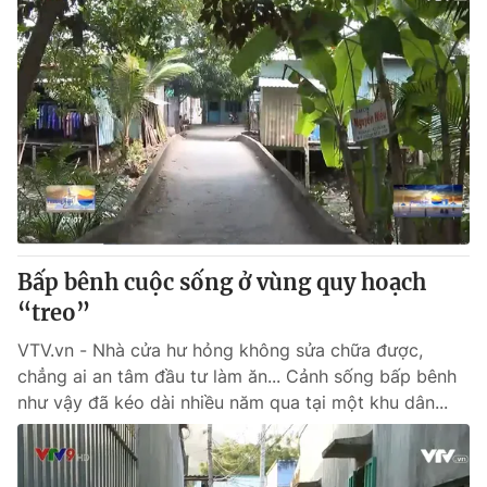
Bấp bênh cuộc sống ở vùng quy hoạch
“treo”
VTV.vn - Nhà cửa hư hỏng không sửa chữa được,
chẳng ai an tâm đầu tư làm ăn... Cảnh sống bấp bênh
như vậy đã kéo dài nhiều năm qua tại một khu dân...