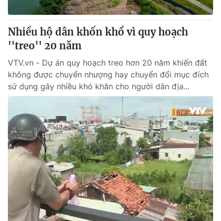
® Cấm sao chép dưới mọi hình thức nếu không có sự chấp
Nhiều hộ dân khốn khổ vì quy hoạch
thuận bằng văn bản. Ghi rõ nguồn VTV.vn khi phát hành lại
''treo'' 20 năm
thông tin từ website này.
VTV.vn - Dự án quy hoạch treo hơn 20 năm khiến đất
không được chuyển nhượng hay chuyển đổi mục đích
sử dụng gây nhiều khó khăn cho người dân địa...