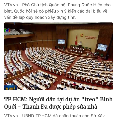
VTV.vn - Phó Chủ tịch Quốc hội Phùng Quốc Hiển cho
biết, Quốc hội sẽ có phiếu xin ý kiến các đại biểu về
vấn đề lập quy hoạch xây dựng tỉnh.
TP.HCM: Người dân tại dự án "treo" Bình
Quới - Thanh Đa được phép sửa nhà
VTV.vn - UBND TP.HCM đã chấp thuận cho Sở Xây