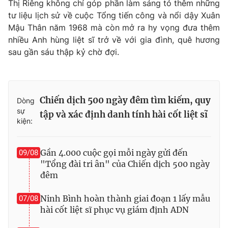
Thị Riêng không chỉ góp phần làm sáng tỏ thêm những
tư liệu lịch sử về cuộc Tổng tiến công và nổi dậy Xuân
Mậu Thân năm 1968 mà còn mở ra hy vọng đưa thêm
nhiều Anh hùng liệt sĩ trở về với gia đình, quê hương
sau gần sáu thập kỷ chờ đợi.
Chiến dịch 500 ngày đêm tìm kiếm, quy
Dòng
sự
tập và xác định danh tính hài cốt liệt sĩ
kiện:
Gần 4.000 cuộc gọi mỗi ngày gửi đến
09/08
"Tổng đài tri ân" của Chiến dịch 500 ngày
đêm
Ninh Bình hoàn thành giai đoạn 1 lấy mẫu
07/08
hài cốt liệt sĩ phục vụ giám định ADN