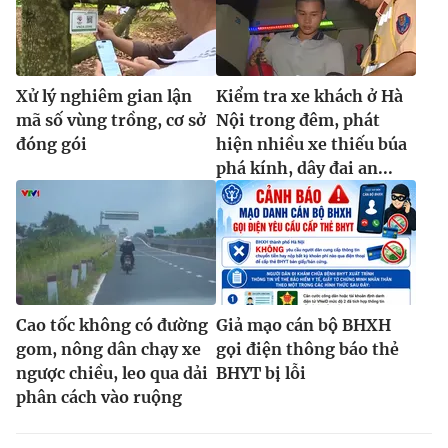
Xử lý nghiêm gian lận
Kiểm tra xe khách ở Hà
mã số vùng trồng, cơ sở
Nội trong đêm, phát
đóng gói
hiện nhiều xe thiếu búa
phá kính, dây đai an...
Cao tốc không có đường
Giả mạo cán bộ BHXH
gom, nông dân chạy xe
gọi điện thông báo thẻ
ngược chiều, leo qua dải
BHYT bị lỗi
phân cách vào ruộng