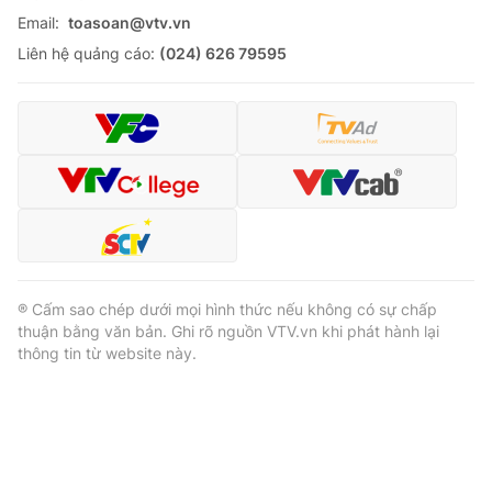
Email:
toasoan@vtv.vn
Liên hệ quảng cáo:
(024) 626 79595
® Cấm sao chép dưới mọi hình thức nếu không có sự chấp
thuận bằng văn bản. Ghi rõ nguồn VTV.vn khi phát hành lại
thông tin từ website này.