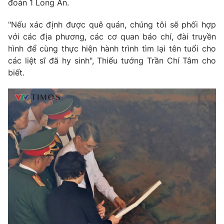
Email:
toasoan@vtv.vn
đoàn 1 Long An.
Liên hệ quảng cáo:
024-7300.7108
"Nếu xác định được quê quán, chúng tôi sẽ phối hợp
với các địa phương, các cơ quan báo chí, đài truyền
hình để cùng thực hiện hành trình tìm lại tên tuổi cho
các liệt sĩ đã hy sinh", Thiếu tướng Trần Chí Tâm cho
biết.
® Cấm sao chép dưới mọi hình thức nếu không có sự chấp
thuận bằng văn bản. Ghi rõ nguồn VTV.vn khi phát hành lại
thông tin từ website này.