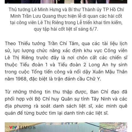
Photo
Infographic
Thủ tướng Lê Minh Hưng và Bí thư Thành ủy TP Hồ Chí
Minh Trần Lưu Quang thực hiện lễ di quan các hài cốt
tại công viên Lê Thị Riêng trong Lễ triển khai tìm kiếm,
Video
Shorts video
quy tập hài cốt liệt sĩ sáng 6/7.
Theo Thiếu tướng Trần Chí Tâm, qua các tài liệu lịch
VTV Money
VTV Thể thao
sử, lực lượng chức năng xác định khu vực Công viên
Lê Thị Riêng trước đây là nơi chôn cất các chiến sĩ
VTV Sức khoẻ
Bất động sản
thuộc Tiểu đoàn 1 và Tiểu đoàn 2 Long An hy sinh
trong cuộc Tổng tiến công và nổi dậy Xuân Mậu Thân
Thị trường 24h
Tấm lòng Việt
năm 1968, đặc biệt là trận đánh cầu Chữ Y.
Từ những thông tin thu thập được, Ban Chỉ đạo đã
VTV4
Vươn mình bằng AI
phối hợp với Bộ Chỉ huy Quân sự tỉnh Tây Ninh và các
địa phương rà soát danh sách liệt sĩ, xác minh quê
VTV9
VTV8
quán để từng bước tìm lại danh tính các liệt sĩ.
Liên hệ tòa soạn
English