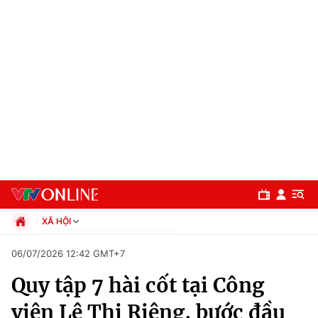
XÃ HỘI
Chính trị
06/07/2026 12:42 GMT+7
Xã hội
Quy tập 7 hài cốt tại Công
Pháp luật
Chuyên mục
Kinh tế
viên Lê Thị Riêng, bước đầu
Thể thao