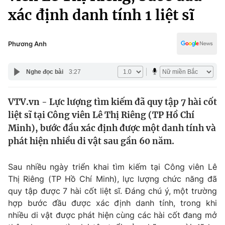
Chính trị
xác định danh tính 1 liệt sĩ
Truyền hình
Văn hóa - Giải trí
Xã hội
Y tế
Phương Anh
Đời sống
Pháp luật
Công nghệ
Nghe đọc bài
3:27
Giáo dục
Y tế
VTV.vn - Lực lượng tìm kiếm đã quy tập 7 hài cốt
liệt sĩ tại Công viên Lê Thị Riêng (TP Hồ Chí
Thế giới
Minh), bước đầu xác định được một danh tính và
Tin tức
phát hiện nhiều di vật sau gần 60 năm.
Kinh tế
Thế giới đó đây
Sau nhiều ngày triển khai tìm kiếm tại Công viên Lê
Tài chính
Dữ liệu và đời sống
Thị Riêng (TP Hồ Chí Minh), lực lượng chức năng đã
Câu chuyện quốc tế
Thị trường
quy tập được 7 hài cốt liệt sĩ. Đáng chú ý, một trường
hợp bước đầu được xác định danh tính, trong khi
Truyền hình
Góc doanh nghiệp
nhiều di vật được phát hiện cùng các hài cốt đang mở