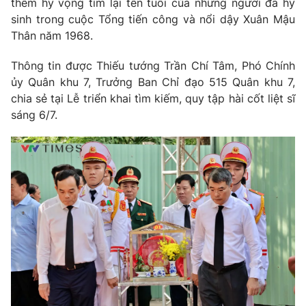
thêm hy vọng tìm lại tên tuổi của những người đã hy
Phim VTV
Giải trí
sinh trong cuộc Tổng tiến công và nổi dậy Xuân Mậu
Hậu trường
Thân năm 1968.
Điện ảnh
Đời sống
Nhân vật
Thông tin được Thiếu tướng Trần Chí Tâm, Phó Chính
Âm nhạc
ủy Quân khu 7, Trưởng Ban Chỉ đạo 515 Quân khu 7,
Du lịch
Khán giả
Giáo dục
Sao
chia sẻ tại Lễ triển khai tìm kiếm, quy tập hài cốt liệt sĩ
Làm đẹp
Giải sao mai
sáng 6/7.
Tuyển sinh
Công nghệ
Chất lượng cuộc sống
Học trực tuyến
Hitech Công nghệ tương lai
Giao lưu trực tuyến
Sản phẩm
Lịch phát sóng
Thị trường
Tư vấn
Chuyên mục khác
Emagazine
Podcast