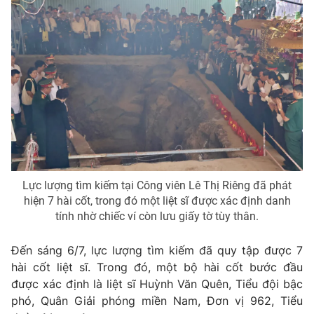
THỜI BÁO VTV
Theo dõi báo trên
Cơ quan chủ quản:
Đài Truyền hình Việt Nam
Cơ quan báo chí:
Thời báo VTV
Lực lượng tìm kiếm tại Công viên Lê Thị Riêng đã phát
Giấy phép hoạt động báo in và báo điện tử số 483/GP-BTTTT
hiện 7 hài cốt, trong đó một liệt sĩ được xác định danh
cấp ngày 29/12/2023
tính nhờ chiếc ví còn lưu giấy tờ tùy thân.
Tổng Biên tập:
Vũ Thanh Thủy
Phó Tổng Biên tập:
Nguyễn Thị Mỹ Hạnh, Phạm Quốc Thắng,
Đến sáng 6/7, lực lượng tìm kiếm đã quy tập được 7
Nguyễn Trọng Ninh
hài cốt liệt sĩ. Trong đó, một bộ hài cốt bước đầu
Tổng đài VTV:
024.38 355 931 - 024.38 355 932
được xác định là
liệt sĩ Huỳnh Văn Quên
, Tiểu đội bậc
Ðiện thoại Thời báo VTV:
024.66 897 897
phó, Quân Giải phóng miền Nam, Đơn vị 962, Tiểu