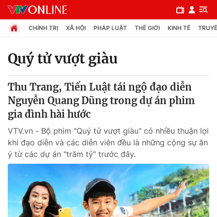
CHÍNH TRỊ
XÃ HỘI
PHÁP LUẬT
THẾ GIỚI
KINH TẾ
TRUYỀ
Quý tử vượt giàu
Chuyên mục
Thu Trang, Tiến Luật tái ngộ đạo diễn
Chính trị
Nguyễn Quang Dũng trong dự án phim
gia đình hài hước
Xã hội
VTV.vn - Bộ phim "Quý tử vượt giàu" có nhiều thuận lợi
khi đạo diễn và các diễn viên đều là những cộng sự ăn
Pháp luật
ý từ các dự án "trăm tỷ" trước đây.
Y tế
Thế giới