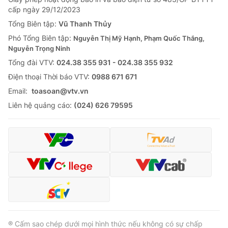
Giao lưu trực tuyến
cấp ngày 29/12/2023
Sản phẩm
Tổng Biên tập:
Vũ Thanh Thủy
Lịch phát sóng
Thị trường
Phó Tổng Biên tập:
Nguyễn Thị Mỹ Hạnh, Phạm Quốc Thắng,
Nguyễn Trọng Ninh
Tư vấn
Tổng đài VTV:
024.38 355 931 - 024.38 355 932
Chuyên mục khác
Ðiện thoại Thời báo VTV:
0988 671 671
Emagazine
Podcast
Email:
toasoan@vtv.vn
Liên hệ quảng cáo:
(024) 626 79595
Photo
Infographic
Video
Shorts video
VTV Money
VTV Thể thao
VTV Sức khoẻ
Bất động sản
® Cấm sao chép dưới mọi hình thức nếu không có sự chấp