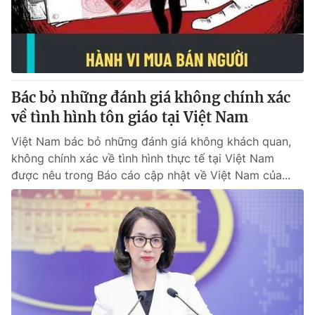
Thị trường 24h
Tấm lòng Việt
VTV4
Vươn mình bằng AI
VTV9
VTV8
Bác bỏ những đánh giá không chính xác
về tình hình tôn giáo tại Việt Nam
Liên hệ tòa soạn
English
Việt Nam bác bỏ những đánh giá không khách quan,
không chính xác về tình hình thực tế tại Việt Nam
được nêu trong Báo cáo cập nhật về Việt Nam của...
THỜI BÁO VTV
Theo dõi báo trên
Cơ quan chủ quản:
Đài Truyền hình Việt Nam
Cơ quan báo chí:
Thời báo VTV