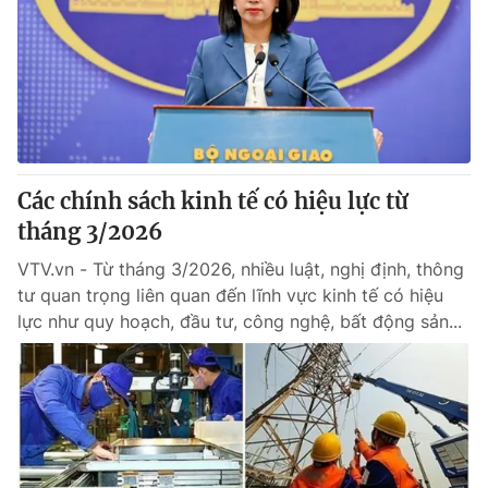
Tin tức
Kinh tế
Thế giới đó đây
Tài chính
Dữ liệu và đời sống
Câu chuyện quốc tế
Thị trường
Truyền hình
Góc doanh nghiệp
Các chính sách kinh tế có hiệu lực từ
Phim VTV
tháng 3/2026
Giải trí
Hậu trường
VTV.vn - Từ tháng 3/2026, nhiều luật, nghị định, thông
Điện ảnh
tư quan trọng liên quan đến lĩnh vực kinh tế có hiệu
Đời sống
Nhân vật
lực như quy hoạch, đầu tư, công nghệ, bất động sản...
Âm nhạc
Du lịch
Khán giả
Giáo dục
Sao
Làm đẹp
Giải sao mai
Tuyển sinh
Công nghệ
Chất lượng cuộc sống
Học trực tuyến
Hitech Công nghệ tương lai