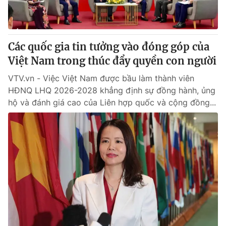
® Cấm sao chép dưới mọi hình thức nếu không có sự chấp
thuận bằng văn bản. Ghi rõ nguồn VTV.vn khi phát hành lại
Các quốc gia tin tưởng vào đóng góp của
thông tin từ website này.
Việt Nam trong thúc đẩy quyền con người
VTV.vn - Việc Việt Nam được bầu làm thành viên
HĐNQ LHQ 2026-2028 khẳng định sự đồng hành, ủng
hộ và đánh giá cao của Liên hợp quốc và cộng đồng...