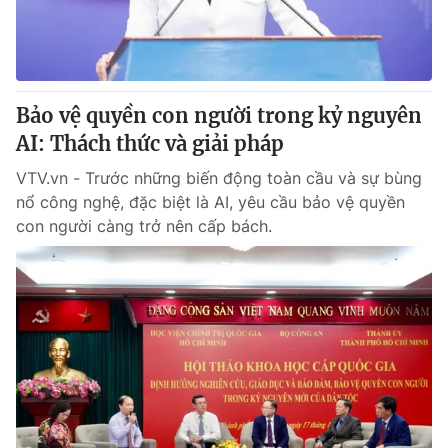
Giấy phép hoạt động báo in và báo điện tử số 483/GP-BTTTT
cấp ngày 29/12/2023
Tổng Biên tập:
Vũ Thanh Thủy
Phó Tổng Biên tập:
Nguyễn Thị Mỹ Hạnh, Phạm Quốc Thắng,
Bảo vệ quyền con người trong kỷ nguyên
Nguyễn Trọng Ninh
Tổng đài VTV:
AI: Thách thức và giải pháp
024.38 355 931 - 024.38 355 932
Ðiện thoại Thời báo VTV:
024.66 897 897
VTV.vn - Trước những biến động toàn cầu và sự bùng
Email:
toasoan@vtv.vn
nổ công nghệ, đặc biệt là AI, yêu cầu bảo vệ quyền
Liên hệ quảng cáo:
024-7300.7108
con người càng trở nên cấp bách.