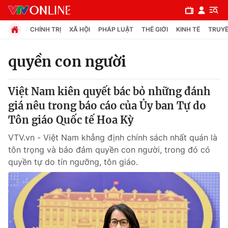
CHÍNH TRỊ
XÃ HỘI
PHÁP LUẬT
THẾ GIỚI
KINH TẾ
TRUYỀ
quyền con người
Chuyên mục
Việt Nam kiên quyết bác bỏ những đánh
Chính trị
giá nêu trong báo cáo của Ủy ban Tự do
Tôn giáo Quốc tế Hoa Kỳ
Xã hội
VTV.vn - Việt Nam khẳng định chính sách nhất quán là
tôn trọng và bảo đảm quyền con người, trong đó có
Pháp luật
quyền tự do tín ngưỡng, tôn giáo.
Y tế
Thế giới