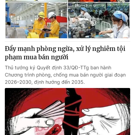
Giao lưu trực tuyến
Sản phẩm
Lịch phát sóng
Thị trường
Tư vấn
Chuyên mục khác
Đẩy mạnh phòng ngừa, xử lý nghiêm tội
Emagazine
Podcast
phạm mua bán người
Thủ tướng ký Quyết định 33/QĐ-TTg ban hành
Photo
Infographic
Chương trình phòng, chống mua bán người giai đoạn
2026–2030, định hướng đến 2035.
Video
Shorts video
VTV Money
VTV Thể thao
VTV Sức khoẻ
Bất động sản