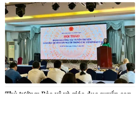
Thủ tướng: Bảo vệ và giáo dục quyền con
người là nhiệm vụ có tính toàn dân, toàn
diện, bao trùm
Tin mới
Video
Live
Emagazine
Trang chủ
VTV.vn - Sáng 11/12, Thủ tướng Phạm Minh Chính dự
và chủ trì Hội nghị toàn quốc về giáo dục quyền con
người.