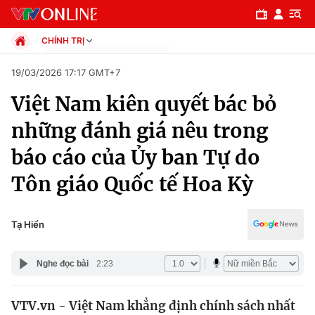
CHÍNH TRỊ
Chính trị
19/03/2026 17:17 GMT+7
Xã hội
Việt Nam kiên quyết bác bỏ
Pháp luật
Chuyên mục
Kinh tế
những đánh giá nêu trong
Thể thao
Chính trị
báo cáo của Ủy ban Tự do
Truyền hình
Văn hóa - Giải trí
Tôn giáo Quốc tế Hoa Kỳ
Xã hội
Y tế
Đời sống
Pháp luật
Tạ Hiển
Công nghệ
Giáo dục
Y tế
Nghe đọc bài
2:23
Thế giới
VTV.vn - Việt Nam khẳng định chính sách nhất