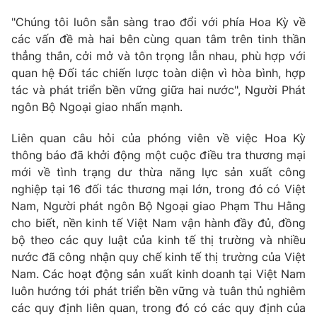
Thị trường 24h
Tấm lòng Việt
"Chúng tôi luôn sẵn sàng trao đổi với phía Hoa Kỳ về
các vấn đề mà hai bên cùng quan tâm trên tinh thần
VTV4
Vươn mình bằng AI
thẳng thắn, cởi mở và tôn trọng lẫn nhau, phù hợp với
quan hệ Đối tác chiến lược toàn diện vì hòa bình, hợp
VTV9
VTV8
tác và phát triển bền vững giữa hai nước", Người Phát
ngôn Bộ Ngoại giao nhấn mạnh.
Liên hệ tòa soạn
English
Liên quan câu hỏi của phóng viên về việc Hoa Kỳ
thông báo đã khởi động một cuộc điều tra thương mại
mới về tình trạng dư thừa năng lực sản xuất công
nghiệp tại 16 đối tác thương mại lớn, trong đó có Việt
Nam, Người phát ngôn Bộ Ngoại giao Phạm Thu Hằng
THỜI BÁO VTV
cho biết, nền kinh tế Việt Nam vận hành đầy đủ, đồng
bộ theo các quy luật của kinh tế thị trường và nhiều
nước đã công nhận quy chế kinh tế thị trường của Việt
Theo dõi báo trên
Nam. Các hoạt động sản xuất kinh doanh tại Việt Nam
luôn hướng tới phát triển bền vững và tuân thủ nghiêm
các quy định liên quan, trong đó có các quy định của
Cơ quan chủ quản:
Đài Truyền hình Việt Nam