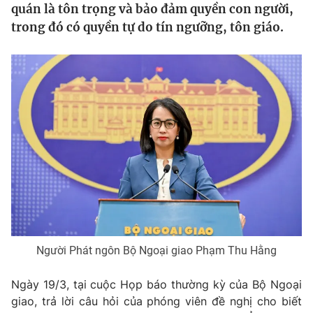
quán là tôn trọng và bảo đảm quyền con người,
Tin tức
trong đó có quyền tự do tín ngưỡng, tôn giáo.
Kinh tế
Thế giới đó đây
Tài chính
Dữ liệu và đời sống
Câu chuyện quốc tế
Thị trường
Truyền hình
Góc doanh nghiệp
Phim VTV
Giải trí
Hậu trường
Điện ảnh
Đời sống
Nhân vật
Âm nhạc
Du lịch
Khán giả
Giáo dục
Sao
Làm đẹp
Người Phát ngôn Bộ Ngoại giao Phạm Thu Hằng
Giải sao mai
Tuyển sinh
Công nghệ
Chất lượng cuộc sống
Ngày 19/3, tại cuộc Họp báo thường kỳ của Bộ Ngoại
Học trực tuyến
giao, trả lời câu hỏi của phóng viên đề nghị cho biết
Hitech Công nghệ tương lai