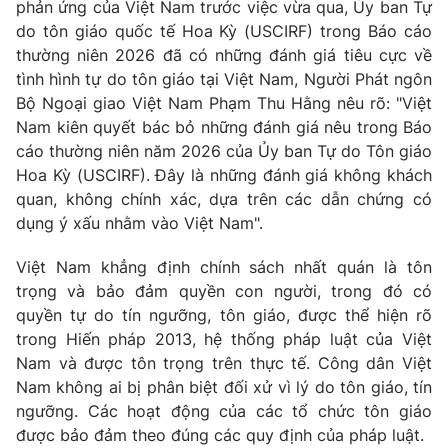
Giao lưu trực tuyến
phản ứng của Việt Nam trước việc vừa qua, Ủy ban Tự
Sản phẩm
do tôn giáo quốc tế Hoa Kỳ (USCIRF) trong Báo cáo
thường niên 2026 đã có những đánh giá tiêu cực về
Lịch phát sóng
Thị trường
tình hình tự do tôn giáo tại Việt Nam, Người Phát ngôn
Bộ Ngoại giao Việt Nam Phạm Thu Hằng nêu rõ: "Việt
Tư vấn
Nam kiên quyết bác bỏ những đánh giá nêu trong Báo
Chuyên mục khác
cáo thường niên năm 2026 của Ủy ban Tự do Tôn giáo
Emagazine
Podcast
Hoa Kỳ (USCIRF). Đây là những đánh giá không khách
quan, không chính xác, dựa trên các dẫn chứng có
dụng ý xấu nhằm vào Việt Nam".
Photo
Infographic
Việt Nam khẳng định chính sách nhất quán là tôn
Video
Shorts video
trọng và bảo đảm quyền con người, trong đó có
quyền tự do tín ngưỡng, tôn giáo, được thể hiện rõ
trong Hiến pháp 2013, hệ thống pháp luật của Việt
VTV Money
VTV Thể thao
Nam và được tôn trọng trên thực tế. Công dân Việt
Nam không ai bị phân biệt đối xử vì lý do tôn giáo, tín
VTV Sức khoẻ
Bất động sản
ngưỡng. Các hoạt động của các tổ chức tôn giáo
được bảo đảm theo đúng các quy định của pháp luật.