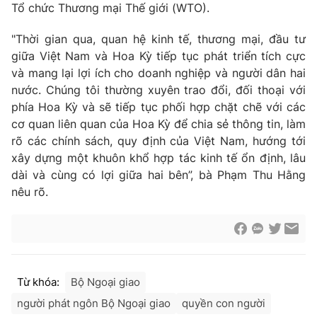
Tổ chức Thương mại Thế giới (WTO).
Cơ quan báo chí:
Thời báo VTV
Giấy phép hoạt động báo in và báo điện tử số 483/GP-BTTTT
"Thời gian qua, quan hệ kinh tế, thương mại, đầu tư
cấp ngày 29/12/2023
giữa Việt Nam và Hoa Kỳ tiếp tục phát triển tích cực
Tổng Biên tập:
Vũ Thanh Thủy
và mang lại lợi ích cho doanh nghiệp và người dân hai
nước. Chúng tôi thường xuyên trao đổi, đối thoại với
Phó Tổng Biên tập:
Nguyễn Thị Mỹ Hạnh, Phạm Quốc Thắng,
phía Hoa Kỳ và sẽ tiếp tục phối hợp chặt chẽ với các
Nguyễn Trọng Ninh
cơ quan liên quan của Hoa Kỳ để chia sẻ thông tin, làm
Tổng đài VTV:
024.38 355 931 - 024.38 355 932
rõ các chính sách, quy định của Việt Nam, hướng tới
Ðiện thoại Thời báo VTV:
024.66 897 897
xây dựng một khuôn khổ hợp tác kinh tế ổn định, lâu
Email:
toasoan@vtv.vn
dài và cùng có lợi giữa hai bên”, bà Phạm Thu Hằng
Liên hệ quảng cáo:
024-7300.7108
nêu rõ.
Từ khóa:
Bộ Ngoại giao
người phát ngôn Bộ Ngoại giao
quyền con người