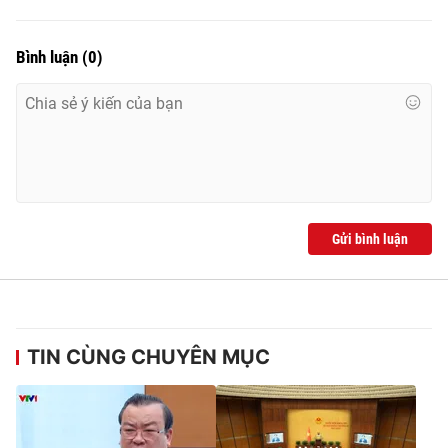
Bình luận
(
0
)
® Cấm sao chép dưới mọi hình thức nếu không có sự chấp
thuận bằng văn bản. Ghi rõ nguồn VTV.vn khi phát hành lại
thông tin từ website này.
Gửi bình luận
TIN CÙNG CHUYÊN MỤC