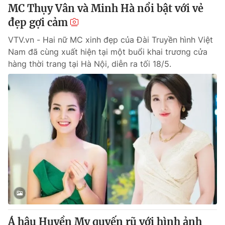
MC Thụy Vân và Minh Hà nổi bật với vẻ
đẹp gợi cảm
® Cấm sao chép dưới mọi hình thức nếu không có sự chấp
thuận bằng văn bản. Ghi rõ nguồn VTV.vn khi phát hành lại
VTV.vn - Hai nữ MC xinh đẹp của Đài Truyền hình Việt
thông tin từ website này.
Nam đã cùng xuất hiện tại một buổi khai trương cửa
hàng thời trang tại Hà Nội, diễn ra tối 18/5.
Á hậu Huyền My quyến rũ với hình ảnh