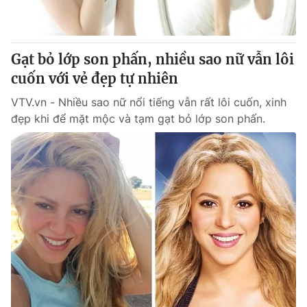
Thị trường 24h
Tấm lòng Việt
VTV4
Vươn mình bằng AI
Gạt bỏ lớp son phấn, nhiều sao nữ vẫn lôi
cuốn với vẻ đẹp tự nhiên
VTV9
VTV8
VTV.vn - Nhiều sao nữ nổi tiếng vẫn rất lôi cuốn, xinh
đẹp khi để mặt mộc và tạm gạt bỏ lớp son phấn.
Liên hệ tòa soạn
English
THỜI BÁO VTV
Theo dõi báo trên
Cơ quan chủ quản:
Đài Truyền hình Việt Nam
Cơ quan báo chí:
Thời báo VTV