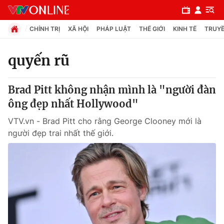
CHÍNH TRỊ
XÃ HỘI
PHÁP LUẬT
THẾ GIỚI
KINH TẾ
TRUYỀ
quyến rũ
Chuyên mục
Brad Pitt không nhận mình là "người đàn
Chính trị
ông đẹp nhất Hollywood"
VTV.vn - Brad Pitt cho rằng George Clooney mới là
Xã hội
người đẹp trai nhất thế giới.
Pháp luật
Y tế
Thế giới