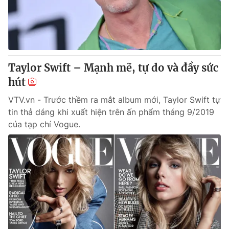
Tin tức
Kinh tế
Thế giới đó đây
Tài chính
Dữ liệu và đời sống
Câu chuyện quốc tế
Thị trường
Taylor Swift – Mạnh mẽ, tự do và đầy sức
Truyền hình
hút
Góc doanh nghiệp
VTV.vn - Trước thềm ra mắt album mới, Taylor Swift tự
Phim VTV
Giải trí
tin thả dáng khi xuất hiện trên ấn phẩm tháng 9/2019
Hậu trường
của tạp chí Vogue.
Điện ảnh
Đời sống
Nhân vật
Âm nhạc
Du lịch
Khán giả
Giáo dục
Sao
Làm đẹp
Giải sao mai
Tuyển sinh
Công nghệ
Chất lượng cuộc sống
Học trực tuyến
Hitech Công nghệ tương lai