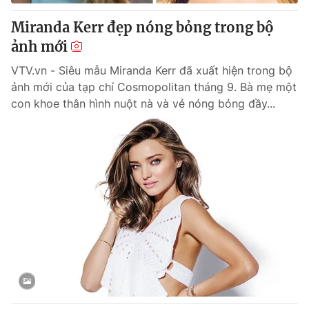
Giấy phép hoạt động báo in và báo điện tử số 483/GP-BTTTT
cấp ngày 29/12/2023
Miranda Kerr đẹp nóng bỏng trong bộ
Tổng Biên tập:
ảnh mới
Vũ Thanh Thủy
Phó Tổng Biên tập:
Nguyễn Thị Mỹ Hạnh, Phạm Quốc Thắng,
VTV.vn - Siêu mẫu Miranda Kerr đã xuất hiện trong bộ
Nguyễn Trọng Ninh
ảnh mới của tạp chí Cosmopolitan tháng 9. Bà mẹ một
Tổng đài VTV:
024.38 355 931 - 024.38 355 932
con khoe thân hình nuột nà và vẻ nóng bỏng đầy...
Ðiện thoại Thời báo VTV:
024.66 897 897
Email:
toasoan@vtv.vn
Liên hệ quảng cáo:
024-7300.7108