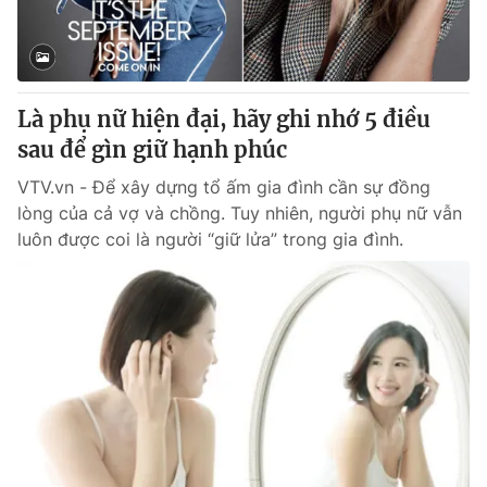
Giao lưu trực tuyến
Sản phẩm
Lịch phát sóng
Thị trường
Tư vấn
Là phụ nữ hiện đại, hãy ghi nhớ 5 điều
Chuyên mục khác
sau để gìn giữ hạnh phúc
Emagazine
Podcast
VTV.vn - Để xây dựng tổ ấm gia đình cần sự đồng
lòng của cả vợ và chồng. Tuy nhiên, người phụ nữ vẫn
luôn được coi là người “giữ lửa” trong gia đình.
Photo
Infographic
Video
Shorts video
VTV Money
VTV Thể thao
VTV Sức khoẻ
Bất động sản