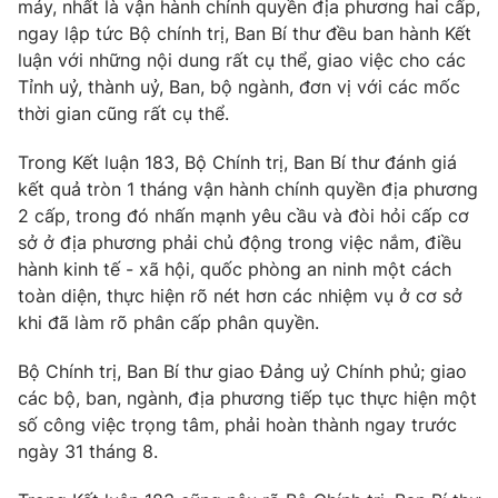
Giao lưu trực tuyến
máy, nhất là vận hành chính quyền địa phương hai cấp,
Sản phẩm
ngay lập tức Bộ chính trị, Ban Bí thư đều ban hành Kết
luận với những nội dung rất cụ thể, giao việc cho các
Lịch phát sóng
Thị trường
Tỉnh uỷ, thành uỷ, Ban, bộ ngành, đơn vị với các mốc
thời gian cũng rất cụ thể.
Tư vấn
Chuyên mục khác
Trong Kết luận 183, Bộ Chính trị, Ban Bí thư đánh giá
Emagazine
Podcast
kết quả tròn 1 tháng vận hành chính quyền địa phương
2 cấp, trong đó nhấn mạnh yêu cầu và đòi hỏi cấp cơ
sở ở địa phương phải chủ động trong việc nắm, điều
Photo
Infographic
hành kinh tế - xã hội, quốc phòng an ninh một cách
toàn diện, thực hiện rõ nét hơn các nhiệm vụ ở cơ sở
Video
Shorts video
khi đã làm rõ phân cấp phân quyền.
Bộ Chính trị, Ban Bí thư giao Đảng uỷ Chính phủ; giao
VTV Money
VTV Thể thao
các bộ, ban, ngành, địa phương tiếp tục thực hiện một
số công việc trọng tâm, phải hoàn thành ngay trước
VTV Sức khoẻ
Bất động sản
ngày 31 tháng 8.