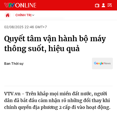
CHÍNH TRỊ
Chính trị
02/08/2025 22:46 GMT+7
Xã hội
Quyết tâm vận hành bộ máy
Pháp luật
Chuyên mục
Kinh tế
thông suốt, hiệu quả
Thể thao
Chính trị
Truyền hình
Văn hóa - Giải trí
Ban Thời sự
Xã hội
Y tế
Đời sống
Pháp luật
Công nghệ
Giáo dục
VTV.vn - Trên khắp mọi miền đất nước, người
Y tế
dân đã bắt đầu cảm nhận rõ những đổi thay khi
chính quyền địa phương 2 cấp đi vào hoạt động.
Thế giới