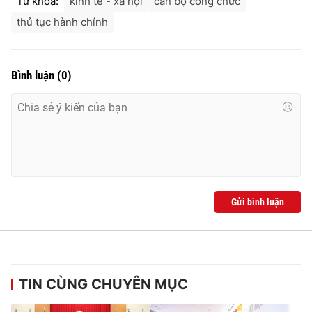
Từ khóa:
kinh tế - xã hội
cán bộ công chức
thủ tục hành chính
Bình luận
(
0
)
Gửi bình luận
TIN CÙNG CHUYÊN MỤC