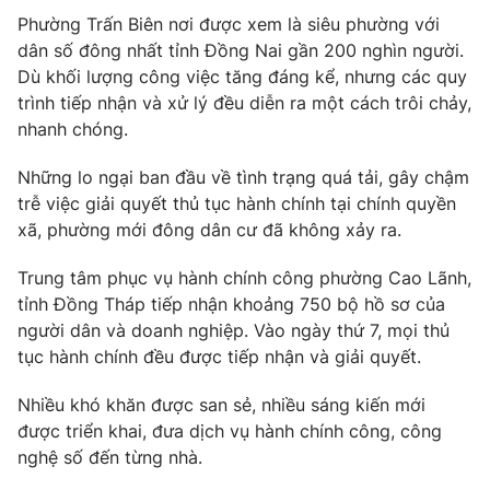
Phường Trấn Biên nơi được xem là siêu phường với
Cơ quan báo chí:
Thời báo VTV
dân số đông nhất tỉnh Đồng Nai gần 200 nghìn người.
Giấy phép hoạt động báo in và báo điện tử số 483/GP-BTTTT
Dù khối lượng công việc tăng đáng kể, nhưng các quy
cấp ngày 29/12/2023
trình tiếp nhận và xử lý đều diễn ra một cách trôi chảy,
Tổng Biên tập:
Vũ Thanh Thủy
nhanh chóng.
Phó Tổng Biên tập:
Nguyễn Thị Mỹ Hạnh, Phạm Quốc Thắng,
Nguyễn Trọng Ninh
Những lo ngại ban đầu về tình trạng quá tải, gây chậm
Tổng đài VTV:
024.38 355 931 - 024.38 355 932
trễ việc giải quyết thủ tục hành chính tại chính quyền
Ðiện thoại Thời báo VTV:
024.66 897 897
xã, phường mới đông dân cư đã không xảy ra.
Email:
toasoan@vtv.vn
Trung tâm phục vụ hành chính công phường Cao Lãnh,
Liên hệ quảng cáo:
024-7300.7108
tỉnh Đồng Tháp tiếp nhận khoảng 750 bộ hồ sơ của
người dân và doanh nghiệp. Vào ngày thứ 7, mọi thủ
tục hành chính đều được tiếp nhận và giải quyết.
Nhiều khó khăn được san sẻ, nhiều sáng kiến mới
được triển khai, đưa dịch vụ hành chính công, công
nghệ số đến từng nhà.