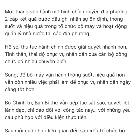
Tin tức
Một tháng vận hành mô hình chính quyền địa phương
Kinh tế
2 cấp kết quả bước đầu ghi nhận sự ổn định, thông
Thế giới đó đây
Tài chính
suốt và hiệu quả trong tổ chức bộ máy và hoạt động
Dữ liệu và đời sống
Câu chuyện quốc tế
quản lý nhà nước tại các địa phương.
Thị trường
Hồ sơ, thủ tục hành chính được giải quyết nhanh hơn.
Truyền hình
Góc doanh nghiệp
Tinh thần, thái độ phục vụ nhân dân của cán bộ công
Phim VTV
chức có nhiều chuyển biến.
Giải trí
Hậu trường
Song, để bộ máy vận hành thông suốt, hiệu quả hơn
Điện ảnh
vẫn còn nhiều việc phải làm để phục vụ nhân dân ngày
Đời sống
Nhân vật
càng tốt hơn.
Âm nhạc
Du lịch
Khán giả
Giáo dục
Sao
Bộ Chính trị, Ban Bí thư vẫn tiếp tục sát sao, quyết liệt
Làm đẹp
Giải sao mai
lãnh đạo, chỉ đạo đối với công tác này... với những yêu
Tuyển sinh
cầu phù hợp với điều kiện thực tiễn.
Công nghệ
Chất lượng cuộc sống
Học trực tuyến
Sau mỗi cuộc họp liên quan đến sắp xếp tổ chức bộ
Hitech Công nghệ tương lai