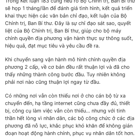
Trong Kết luận 183 cũng nêu rõ Bộ Chính trị, Ban Bí thư
Thị trường 24h
Tấm lòng Việt
sẽ họp 1 tháng/lần để đánh giá tình hình, kết quả triển
khai thực hiện các văn bản chỉ đạo, kết luận của Bộ
VTV4
Vươn mình bằng AI
Chính trị, Ban Bí thư. Đây là sự chỉ đạo sát sao, quyết
liệt của Bộ Chính trị, Ban Bí thư, giúp cho bộ máy
chính quyền địa phương vận hành thực sự thông suốt,
VTV9
VTV8
hiệu quả, đạt mục tiêu và yêu cầu đề ra.
Liên hệ tòa soạn
English
Khi chuyển sang vận hành mô hình chính quyền địa
phương 2 cấp, về cơ bản đều rất thuận lợi và đã cho
thấy những thành công bước đầu. Tuy nhiên không
phải nơi nào cũng thuận lợi ngay từ đầu.
THỜI BÁO VTV
Có những nơi vẫn còn thiếu nơi ở cho cán bộ từ xa
chuyển đến, hạ tầng internet cũng chưa đầy đủ, thiết
bị, công cụ làm việc vẫn còn thiếu… nhưng với tinh
thần hết lòng vì nhân dân, các bộ công chức ở các địa
Theo dõi báo trên
phương đã nỗ lực, khắc phục khó khăn để không gián
đoạn hoạt động hành chính, phục vụ nhân dân tốt hơn.
Cơ quan chủ quản:
Đài Truyền hình Việt Nam