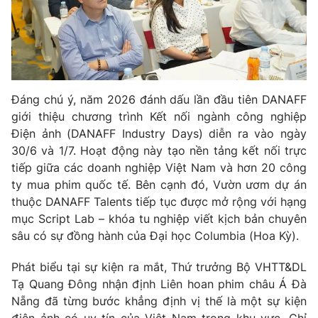
Đáng chú ý, năm 2026 đánh dấu lần đầu tiên DANAFF
giới thiệu chương trình Kết nối ngành công nghiệp
Điện ảnh (DANAFF Industry Days) diễn ra vào ngày
30/6 và 1/7. Hoạt động này tạo nền tảng kết nối trực
tiếp giữa các doanh nghiệp Việt Nam và hơn 20 công
ty mua phim quốc tế. Bên cạnh đó, Vườn ươm dự án
thuộc DANAFF Talents tiếp tục được mở rộng với hạng
mục Script Lab – khóa tu nghiệp viết kịch bản chuyên
sâu có sự đồng hành của Đại học Columbia (Hoa Kỳ).
Phát biểu tại sự kiện ra mắt, Thứ trưởng Bộ VHTT&DL
Tạ Quang Đông nhận định Liên hoan phim châu Á Đà
Nẵng đã từng bước khẳng định vị thế là một sự kiện
điện ảnh có uy tín của Việt Nam trong khu vực. Chỉ