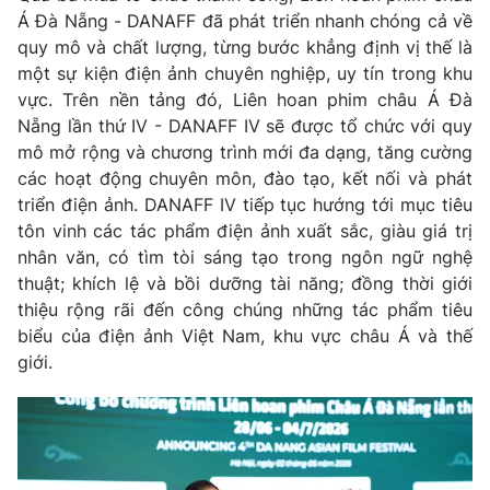
Email:
toasoan@vtv.vn
Á Đà Nẵng - DANAFF đã phát triển nhanh chóng cả về
Liên hệ quảng cáo:
024-7300.7108
quy mô và chất lượng, từng bước khẳng định vị thế là
một sự kiện điện ảnh chuyên nghiệp, uy tín trong khu
vực. Trên nền tảng đó, Liên hoan phim châu Á Đà
Nẵng lần thứ IV - DANAFF IV sẽ được tổ chức với quy
mô mở rộng và chương trình mới đa dạng, tăng cường
các hoạt động chuyên môn, đào tạo, kết nối và phát
triển điện ảnh. DANAFF IV tiếp tục hướng tới mục tiêu
tôn vinh các tác phẩm điện ảnh xuất sắc, giàu giá trị
nhân văn, có tìm tòi sáng tạo trong ngôn ngữ nghệ
thuật; khích lệ và bồi dưỡng tài năng; đồng thời giới
thiệu rộng rãi đến công chúng những tác phẩm tiêu
biểu của điện ảnh Việt Nam, khu vực châu Á và thế
® Cấm sao chép dưới mọi hình thức nếu không có sự chấp
giới.
thuận bằng văn bản. Ghi rõ nguồn VTV.vn khi phát hành lại
thông tin từ website này.