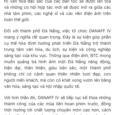
trị văn hóa đặc sắc của các dân tộc sẽ được lan tỏa
và những cơ hội hợp tác mới sẽ được mở ra giữa các
nhà làm phim, các nghệ sĩ và các nền điện ảnh trên
toàn thế giới.
Đối với thành phố Đà Nẵng, việc tổ chức DANAFF IV
mang ý nghĩa rất quan trọng. Đây là sự kiện góp phần
cụ thể hóa định hướng phát triển Đà Nẵng trở thành
trung tâm văn hóa, du lịch, sự kiện và công nghiệp
sáng tạo của khu vực. Thông qua điện ảnh, BTC mong
muốn quảng bá hình ảnh một Đà Nẵng năng động,
hiện đại, thân thiện, giàu bản sắc; một thành phố
không chỉ có cảnh quan thiên nhiên tươi đẹp, con
người mến khách, mà còn có khát vọng vươn lên bằng
văn hóa, sáng tạo và hội nhập quốc tế.
Với tinh thần đó, DANAFF IV sẽ tiếp tục kế thừa những
thành công của các mùa liên hoan phim trước, đồng
thời hướng tới chất lượng chuyên môn cao hơn, cách