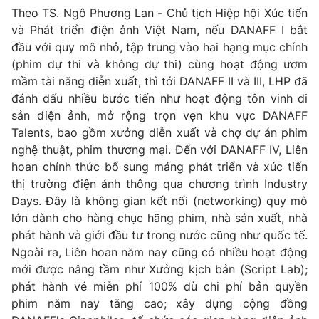
Theo TS. Ngô Phương Lan - Chủ tịch Hiệp hội Xúc tiến
và Phát triển điện ảnh Việt Nam, nếu DANAFF I bắt
đầu với quy mô nhỏ, tập trung vào hai hạng mục chính
(phim dự thi và không dự thi) cùng hoạt động ươm
mầm tài năng diễn xuất, thì tới DANAFF II và III, LHP đã
đánh dấu nhiều bước tiến như hoạt động tôn vinh di
sản điện ảnh, mở rộng trọn vẹn khu vực DANAFF
Talents, bao gồm xưởng diễn xuất và chợ dự án phim
nghệ thuật, phim thương mại. Đến với DANAFF IV, Liên
hoan chính thức bổ sung mảng phát triển và xúc tiến
thị trường điện ảnh thông qua chương trình Industry
Days. Đây là không gian kết nối (networking) quy mô
lớn dành cho hàng chục hãng phim, nhà sản xuất, nhà
phát hành và giới đầu tư trong nước cũng như quốc tế.
Ngoài ra, Liên hoan năm nay cũng có nhiều hoạt động
mới được nâng tầm như Xưởng kịch bản (Script Lab);
phát hành vé miễn phí 100% dù chi phí bản quyền
phim năm nay tăng cao; xây dựng cộng đồng