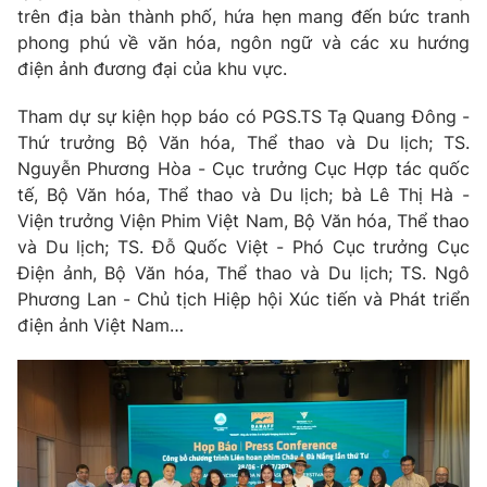
trên địa bàn thành phố, hứa hẹn mang đến bức tranh
Photo
Infographic
phong phú về văn hóa, ngôn ngữ và các xu hướng
điện ảnh đương đại của khu vực.
Video
Shorts video
Tham dự sự kiện họp báo có PGS.TS Tạ Quang Đông -
Thứ trưởng Bộ Văn hóa, Thể thao và Du lịch; TS.
VTV Money
VTV Thể thao
Nguyễn Phương Hòa - Cục trưởng Cục Hợp tác quốc
tế, Bộ Văn hóa, Thể thao và Du lịch; bà Lê Thị Hà -
Viện trưởng Viện Phim Việt Nam, Bộ Văn hóa, Thể thao
VTV Sức khoẻ
Bất động sản
và Du lịch; TS. Đỗ Quốc Việt - Phó Cục trưởng Cục
Điện ảnh, Bộ Văn hóa, Thể thao và Du lịch; TS. Ngô
Thị trường 24h
Tấm lòng Việt
Phương Lan - Chủ tịch Hiệp hội Xúc tiến và Phát triển
điện ảnh Việt Nam…
VTV4
Vươn mình bằng AI
VTV9
VTV8
Liên hệ tòa soạn
English