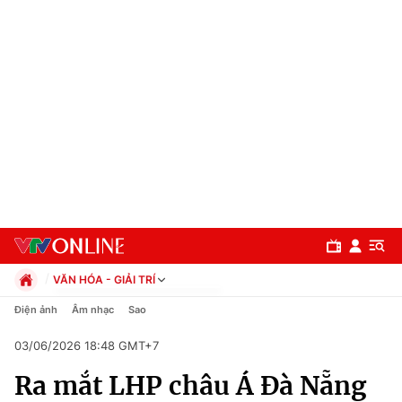
VĂN HÓA - GIẢI TRÍ
Chính trị
Điện ảnh
Âm nhạc
Sao
Xã hội
03/06/2026 18:48 GMT+7
Pháp luật
Chuyên mục
Kinh tế
Ra mắt LHP châu Á Đà Nẵng
Thể thao