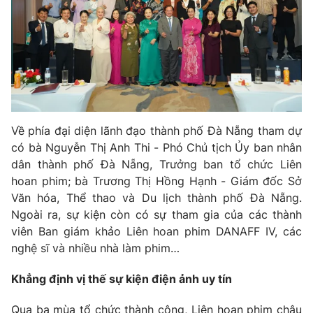
THỜI BÁO VTV
Theo dõi báo trên
Về phía đại diện lãnh đạo thành phố Đà Nẵng tham dự
có bà Nguyễn Thị Anh Thi - Phó Chủ tịch Ủy ban nhân
Cơ quan chủ quản:
Đài Truyền hình Việt Nam
dân thành phố Đà Nẵng, Trưởng ban tổ chức Liên
Cơ quan báo chí:
Thời báo VTV
hoan phim; bà Trương Thị Hồng Hạnh - Giám đốc Sở
Giấy phép hoạt động báo in và báo điện tử số 483/GP-BTTTT
Văn hóa, Thể thao và Du lịch thành phố Đà Nẵng.
cấp ngày 29/12/2023
Ngoài ra, sự kiện còn có sự tham gia của các thành
Tổng Biên tập:
Vũ Thanh Thủy
viên Ban giám khảo Liên hoan phim DANAFF IV, các
Phó Tổng Biên tập:
Nguyễn Thị Mỹ Hạnh, Phạm Quốc Thắng,
nghệ sĩ và nhiều nhà làm phim…
Nguyễn Trọng Ninh
Tổng đài VTV:
024.38 355 931 - 024.38 355 932
Khẳng định vị thế sự kiện điện ảnh uy tín
Ðiện thoại Thời báo VTV:
024.66 897 897
Qua ba mùa tổ chức thành công, Liên hoan phim châu