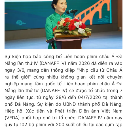
Phim VTV
Giải trí
Hậu trường
Điện ảnh
Đời sống
Nhân vật
Âm nhạc
Du lịch
Khán giả
Giáo dục
Sao
Làm đẹp
Giải sao mai
Tuyển sinh
Công nghệ
Sự kiện họp báo công bố Liên hoan phim châu Á Đà
Chất lượng cuộc sống
Học trực tuyến
Nẵng lần thứ IV (DANAFF IV) năm 2026 đã diễn ra vào
Hitech Công nghệ tương lai
ngày 3/6, mang đến thông điệp "Nhịp cầu từ Châu Á
Giao lưu trực tuyến
ra thế giới" cùng nhiều không gian kết nối chuyên
Sản phẩm
nghiệp mang tầm quốc tế. Liên hoan phim châu Á Đà
Lịch phát sóng
Thị trường
Nẵng lần thứ tư (DANAFF IV) sẽ được tổ chức trong 7
ngày liên tục, từ ngày 28/6 đến 04/7/2026 tại thành
Tư vấn
phố Đà Nẵng. Sự kiện do UBND thành phố Đà Nẵng,
Chuyên mục khác
Hiệp hội Xúc tiến và Phát triển Điện ảnh Việt Nam
(VFDA) phối hợp chủ trì tổ chức. DANAFF IV năm nay
Emagazine
Podcast
quy tụ 102 bộ phim với 200 suất chiếu tại các cụm rạp