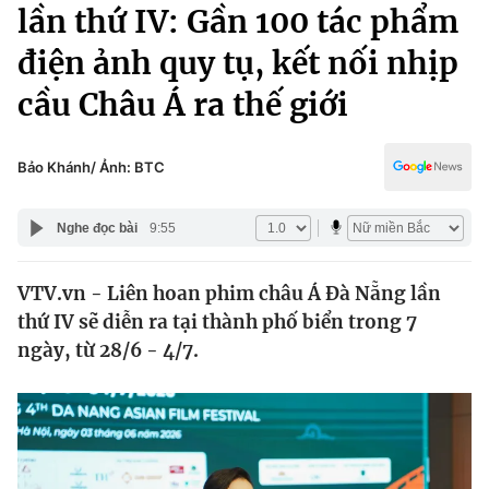
Chính trị
lần thứ IV: Gần 100 tác phẩm
Truyền hình
điện ảnh quy tụ, kết nối nhịp
Văn hóa - Giải trí
Xã hội
Y tế
cầu Châu Á ra thế giới
Đời sống
Pháp luật
Công nghệ
Giáo dục
Bảo Khánh/ Ảnh: BTC
Y tế
Nghe đọc bài
9:55
Thế giới
VTV.vn - Liên hoan phim châu Á Đà Nẵng lần
Tin tức
thứ IV sẽ diễn ra tại thành phố biển trong 7
Kinh tế
Thế giới đó đây
ngày, từ 28/6 - 4/7.
Tài chính
Dữ liệu và đời sống
Câu chuyện quốc tế
Thị trường
Truyền hình
Góc doanh nghiệp