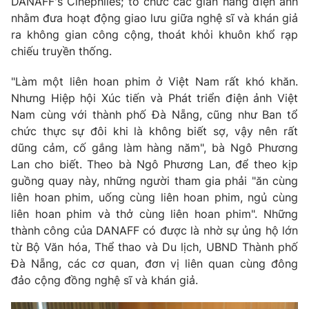
DANAFF's Cinephiles; tổ chức các gian hàng điện ảnh
nhằm đưa hoạt động giao lưu giữa nghệ sĩ và khán giả
ra không gian công cộng, thoát khỏi khuôn khổ rạp
chiếu truyền thống.
"Làm một liên hoan phim ở Việt Nam rất khó khăn.
Nhưng Hiệp hội Xúc tiến và Phát triển điện ảnh Việt
Nam cùng với thành phố Đà Nẵng, cũng như Ban tổ
chức thực sự đôi khi là không biết sợ, vậy nên rất
dũng cảm, cố gắng làm hàng năm", bà Ngô Phương
Lan cho biết. Theo bà Ngô Phương Lan, để theo kịp
guồng quay này, những người tham gia phải "ăn cùng
liên hoan phim, uống cùng liên hoan phim, ngủ cùng
liên hoan phim và thở cùng liên hoan phim". Những
thành công của DANAFF có được là nhờ sự ủng hộ lớn
từ Bộ Văn hóa, Thể thao và Du lịch, UBND Thành phố
Đà Nẵng, các cơ quan, đơn vị liên quan cùng đông
đảo cộng đồng nghệ sĩ và khán giả.