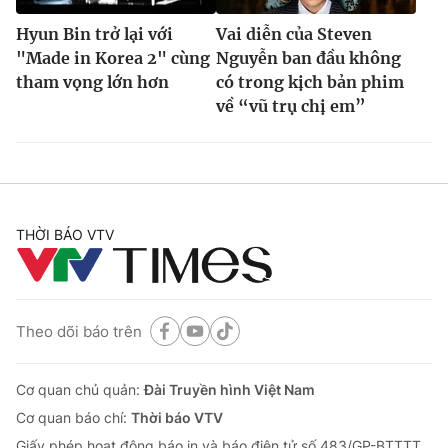
Hyun Bin trở lại với
Vai diễn của Steven
"Made in Korea 2" cùng
Nguyễn ban đầu không
tham vọng lớn hơn
có trong kịch bản phim
về “vũ trụ chị em”
THỜI BÁO VTV
Theo dõi báo trên
Cơ quan chủ quản:
Đài Truyền hình Việt Nam
Cơ quan báo chí:
Thời báo VTV
Giấy phép hoạt động báo in và báo điện tử số 483/GP-BTTTT