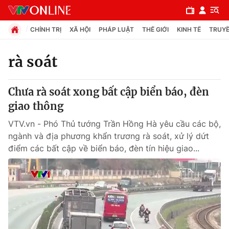
CHÍNH TRỊ
XÃ HỘI
PHÁP LUẬT
THẾ GIỚI
KINH TẾ
TRUYỀ
rà soát
Chuyên mục
Chưa rà soát xong bất cập biển báo, đèn
Chính trị
giao thông
VTV.vn - Phó Thủ tướng Trần Hồng Hà yêu cầu các bộ,
Xã hội
ngành và địa phương khẩn trương rà soát, xử lý dứt
điểm các bất cập về biển báo, đèn tín hiệu giao...
Pháp luật
Y tế
Thế giới