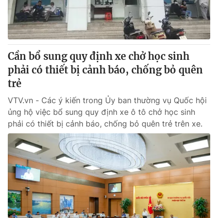
Giấy phép hoạt động báo in và báo điện tử số 483/GP-BTTTT
cấp ngày 29/12/2023
Tổng Biên tập:
Vũ Thanh Thủy
Phó Tổng Biên tập:
Nguyễn Thị Mỹ Hạnh, Phạm Quốc Thắng,
Cần bổ sung quy định xe chở học sinh
Nguyễn Trọng Ninh
Tổng đài VTV:
phải có thiết bị cảnh báo, chống bỏ quên
024.38 355 931 - 024.38 355 932
Ðiện thoại Thời báo VTV:
trẻ
024.66 897 897
Email:
toasoan@vtv.vn
VTV.vn - Các ý kiến trong Ủy ban thường vụ Quốc hội
Liên hệ quảng cáo:
024-7300.7108
ủng hộ việc bổ sung quy định xe ô tô chở học sinh
phải có thiết bị cảnh báo, chống bỏ quên trẻ trên xe.