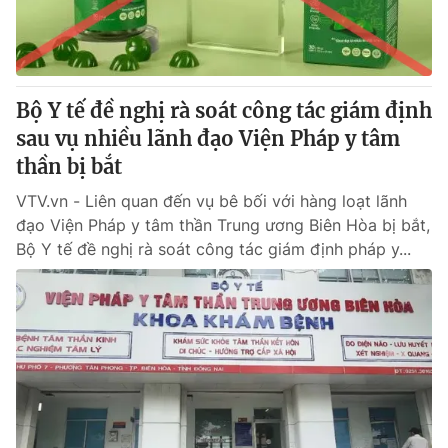
Thị trường 24h
Tấm lòng Việt
VTV4
Vươn mình bằng AI
Bộ Y tế đề nghị rà soát công tác giám định
VTV9
VTV8
sau vụ nhiều lãnh đạo Viện Pháp y tâm
thần bị bắt
Liên hệ tòa soạn
English
VTV.vn - Liên quan đến vụ bê bối với hàng loạt lãnh
đạo Viện Pháp y tâm thần Trung ương Biên Hòa bị bắt,
Bộ Y tế đề nghị rà soát công tác giám định pháp y...
THỜI BÁO VTV
Theo dõi báo trên
Cơ quan chủ quản:
Đài Truyền hình Việt Nam
Cơ quan báo chí:
Thời báo VTV