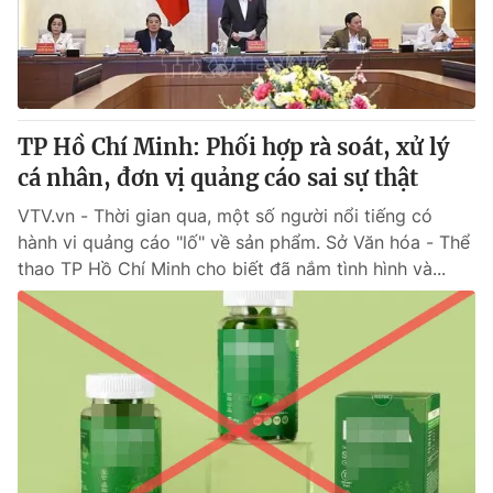
Giao lưu trực tuyến
Sản phẩm
Lịch phát sóng
Thị trường
Tư vấn
TP Hồ Chí Minh: Phối hợp rà soát, xử lý
Chuyên mục khác
cá nhân, đơn vị quảng cáo sai sự thật
Emagazine
Podcast
VTV.vn - Thời gian qua, một số người nổi tiếng có
hành vi quảng cáo "lố" về sản phẩm. Sở Văn hóa - Thể
Photo
Infographic
thao TP Hồ Chí Minh cho biết đã nắm tình hình và...
Video
Shorts video
VTV Money
VTV Thể thao
VTV Sức khoẻ
Bất động sản