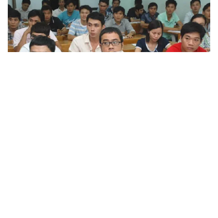
Tin mới
Video
Live
Emagazine
Trang chủ
Rà soát triệt để các trường mầm non
ngoài công lập
Hôm nay (26/3), Bộ GD&ĐT vừa gửi công văn yêu
cầu các sở trực thuộc tăng cường quản lý các cơ sở
giáo dục mầm non ngoài công lập.