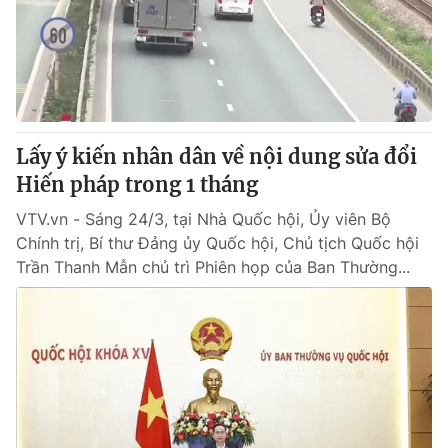
Tin tức
Kinh tế
Thế giới đó đây
Tài chính
Dữ liệu và đời sống
Câu chuyện quốc tế
Thị trường
Lấy ý kiến nhân dân về nội dung sửa đổi
Truyền hình
Góc doanh nghiệp
Hiến pháp trong 1 tháng
Phim VTV
Giải trí
VTV.vn - Sáng 24/3, tại Nhà Quốc hội, Ủy viên Bộ
Hậu trường
Chính trị, Bí thư Đảng ủy Quốc hội, Chủ tịch Quốc hội
Điện ảnh
Trần Thanh Mẫn chủ trì Phiên họp của Ban Thường...
Đời sống
Nhân vật
Âm nhạc
Du lịch
Khán giả
Giáo dục
Sao
Làm đẹp
Giải sao mai
Tuyển sinh
Công nghệ
Chất lượng cuộc sống
Học trực tuyến
Hitech Công nghệ tương lai