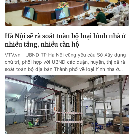
® Cấm sao chép dưới mọi hình thức nếu không có sự chấp
thuận bằng văn bản. Ghi rõ nguồn VTV.vn khi phát hành lại
thông tin từ website này.
Hà Nội sẽ rà soát toàn bộ loại hình nhà ở
nhiều tầng, nhiều căn hộ
VTV.vn - UBND TP Hà Nội cũng yêu cầu Sở Xây dựng
chủ trì, phối hợp với UBND các quận, huyện, thị xã rà
soát toàn bộ địa bàn Thành phố về loại hình nhà ở...