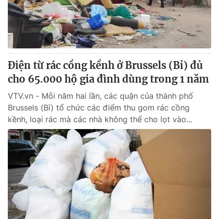
Giao lưu trực tuyến
Sản phẩm
Lịch phát sóng
Thị trường
Tư vấn
Điện từ rác cồng kềnh ở Brussels (Bỉ) đủ
Chuyên mục khác
cho 65.000 hộ gia đình dùng trong 1 năm
Emagazine
Podcast
VTV.vn - Mỗi năm hai lần, các quận của thành phố
Brussels (Bỉ) tổ chức các điểm thu gom rác cồng
Photo
Infographic
kềnh, loại rác mà các nhà không thể cho lọt vào...
Video
Shorts video
VTV Money
VTV Thể thao
VTV Sức khoẻ
Bất động sản