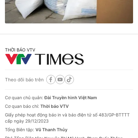
Thị trường 24h
Tấm lòng Việt
VTV4
Vươn mình bằng AI
VTV9
VTV8
THỜI BÁO VTV
Liên hệ tòa soạn
English
Theo dõi báo trên
THỜI BÁO VTV
Cơ quan chủ quản:
Đài Truyền hình Việt Nam
Cơ quan báo chí:
Thời báo VTV
Giấy phép hoạt động báo in và báo điện tử số 483/GP-BTTTT
Theo dõi báo trên
cấp ngày 29/12/2023
Tổng Biên tập:
Vũ Thanh Thủy
Cơ quan chủ quản:
Đài Truyền hình Việt Nam