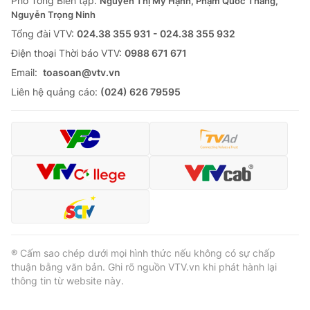
Phó Tổng Biên tập:
Nguyễn Thị Mỹ Hạnh, Phạm Quốc Thắng,
Nguyễn Trọng Ninh
Cơ quan báo chí:
Thời báo VTV
Tổng đài VTV:
024.38 355 931 - 024.38 355 932
Giấy phép hoạt động báo in và báo điện tử số 483/GP-BTTTT
cấp ngày 29/12/2023
Ðiện thoại Thời báo VTV:
0988 671 671
Tổng Biên tập:
Vũ Thanh Thủy
Email:
toasoan@vtv.vn
Phó Tổng Biên tập:
Nguyễn Thị Mỹ Hạnh, Phạm Quốc Thắng,
Liên hệ quảng cáo:
(024) 626 79595
Nguyễn Trọng Ninh
Tổng đài VTV:
024.38 355 931 - 024.38 355 932
Ðiện thoại Thời báo VTV:
024.66 897 897
Email:
toasoan@vtv.vn
Liên hệ quảng cáo:
024-7300.7108
® Cấm sao chép dưới mọi hình thức nếu không có sự chấp
thuận bằng văn bản. Ghi rõ nguồn VTV.vn khi phát hành lại
thông tin từ website này.