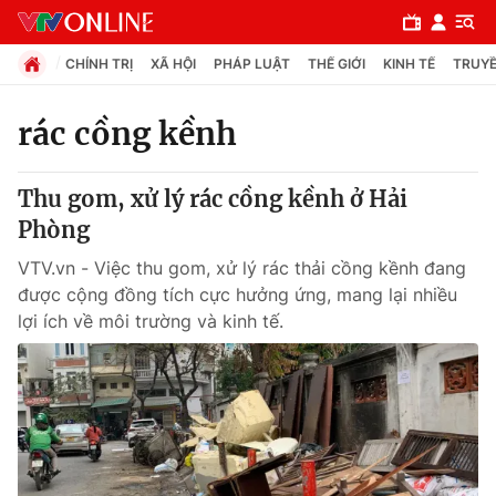
CHÍNH TRỊ
XÃ HỘI
PHÁP LUẬT
THẾ GIỚI
KINH TẾ
TRUYỀ
rác cồng kềnh
Chuyên mục
Thu gom, xử lý rác cồng kềnh ở Hải
Chính trị
Phòng
VTV.vn - Việc thu gom, xử lý rác thải cồng kềnh đang
Xã hội
được cộng đồng tích cực hưởng ứng, mang lại nhiều
lợi ích về môi trường và kinh tế.
Pháp luật
Y tế
Thế giới