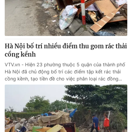
Tin tức
Kinh tế
Thế giới đó đây
Tài chính
Dữ liệu và đời sống
Câu chuyện quốc tế
Thị trường
Hà Nội bố trí nhiều điểm thu gom rác thải
Truyền hình
Góc doanh nghiệp
cồng kềnh
Phim VTV
Giải trí
VTV.vn - Hiện 23 phường thuộc 5 quận của thành phố
Hậu trường
Hà Nội đã chủ động bố trí các điểm tập kết rác thải
Điện ảnh
cồng kềnh, tạo tiền đề cho việc phân loại rác đồng...
Đời sống
Nhân vật
Âm nhạc
Du lịch
Khán giả
Giáo dục
Sao
Làm đẹp
Giải sao mai
Tuyển sinh
Công nghệ
Chất lượng cuộc sống
Học trực tuyến
Hitech Công nghệ tương lai