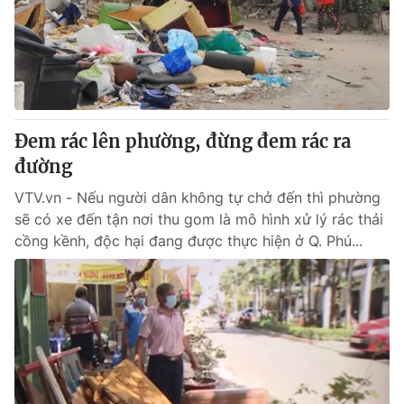
Tin tức
Kinh tế
Thế giới đó đây
Tài chính
Dữ liệu và đời sống
Câu chuyện quốc tế
Thị trường
Đem rác lên phường, đừng đem rác ra
Truyền hình
Góc doanh nghiệp
đường
Phim VTV
Giải trí
VTV.vn - Nếu người dân không tự chở đến thì phường
Hậu trường
sẽ có xe đến tận nơi thu gom là mô hình xử lý rác thải
Điện ảnh
cồng kềnh, độc hại đang được thực hiện ở Q. Phú...
Đời sống
Nhân vật
Âm nhạc
Du lịch
Khán giả
Giáo dục
Sao
Làm đẹp
Giải sao mai
Tuyển sinh
Công nghệ
Chất lượng cuộc sống
Học trực tuyến
Hitech Công nghệ tương lai