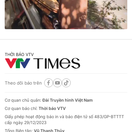
Giao lưu trực tuyến
Sản phẩm
Lịch phát sóng
Thị trường
Tư vấn
Chuyên mục khác
Emagazine
Podcast
THỜI BÁO VTV
Photo
Infographic
Theo dõi báo trên
Video
Shorts video
Cơ quan chủ quản:
Đài Truyền hình Việt Nam
VTV Money
VTV Thể thao
Cơ quan báo chí:
Thời báo VTV
Giấy phép hoạt động báo in và báo điện tử số 483/GP-BTTTT
VTV Sức khoẻ
Bất động sản
cấp ngày 29/12/2023
Tổng Biên tập:
Vũ Thanh Thủy