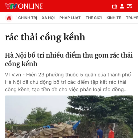
CHÍNH TRỊ
XÃ HỘI
PHÁP LUẬT
THẾ GIỚI
KINH TẾ
TRUYỀ
rác thải cồng kềnh
Chuyên mục
Hà Nội bố trí nhiều điểm thu gom rác thải
Chính trị
cồng kềnh
VTV.vn - Hiện 23 phường thuộc 5 quận của thành phố
Xã hội
Hà Nội đã chủ động bố trí các điểm tập kết rác thải
cồng kềnh, tạo tiền đề cho việc phân loại rác đồng...
Pháp luật
Y tế
Thế giới