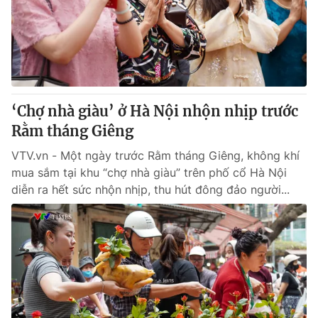
Tin tức
Kinh tế
Thế giới đó đây
Tài chính
Dữ liệu và đời sống
Câu chuyện quốc tế
Thị trường
‘Chợ nhà giàu’ ở Hà Nội nhộn nhịp trước
Truyền hình
Góc doanh nghiệp
Rằm tháng Giêng
Phim VTV
Giải trí
VTV.vn - Một ngày trước Rằm tháng Giêng, không khí
Hậu trường
mua sắm tại khu “chợ nhà giàu” trên phố cổ Hà Nội
Điện ảnh
diễn ra hết sức nhộn nhịp, thu hút đông đảo người...
Đời sống
Nhân vật
Âm nhạc
Du lịch
Khán giả
Giáo dục
Sao
Làm đẹp
Giải sao mai
Tuyển sinh
Công nghệ
Chất lượng cuộc sống
Học trực tuyến
Hitech Công nghệ tương lai