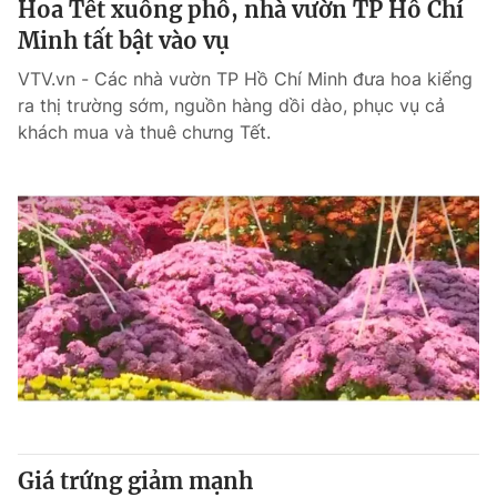
Hoa Tết xuống phố, nhà vườn TP Hồ Chí
Minh tất bật vào vụ
® Cấm sao chép dưới mọi hình thức nếu không có sự chấp
VTV.vn - Các nhà vườn TP Hồ Chí Minh đưa hoa kiểng
thuận bằng văn bản. Ghi rõ nguồn VTV.vn khi phát hành lại
ra thị trường sớm, nguồn hàng dồi dào, phục vụ cả
thông tin từ website này.
khách mua và thuê chưng Tết.
Giá trứng giảm mạnh