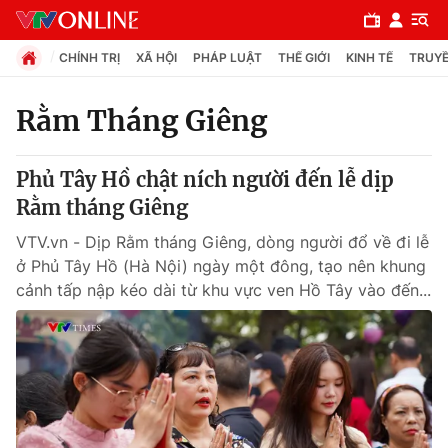
CHÍNH TRỊ
XÃ HỘI
PHÁP LUẬT
THẾ GIỚI
KINH TẾ
TRUYỀ
Rằm Tháng Giêng
Chuyên mục
Phủ Tây Hồ chật ních người đến lễ dịp
Chính trị
Rằm tháng Giêng
VTV.vn - Dịp Rằm tháng Giêng, dòng người đổ về đi lễ
Xã hội
ở Phủ Tây Hồ (Hà Nội) ngày một đông, tạo nên khung
cảnh tấp nập kéo dài từ khu vực ven Hồ Tây vào đến...
Pháp luật
Y tế
Thế giới