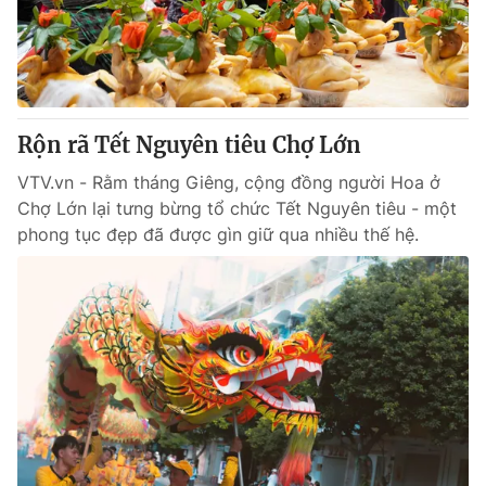
Giao lưu trực tuyến
Sản phẩm
Lịch phát sóng
Thị trường
Tư vấn
Rộn rã Tết Nguyên tiêu Chợ Lớn
Chuyên mục khác
Emagazine
VTV.vn - Rằm tháng Giêng, cộng đồng người Hoa ở
Podcast
Chợ Lớn lại tưng bừng tổ chức Tết Nguyên tiêu - một
phong tục đẹp đã được gìn giữ qua nhiều thế hệ.
Photo
Infographic
Video
Shorts video
VTV Money
VTV Thể thao
VTV Sức khoẻ
Bất động sản