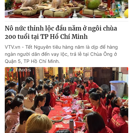
Nô nức thỉnh lộc đầu năm ở ngôi chùa
200 tuổi tại TP Hồ Chí Minh
VTV.vn - Tết Nguyên tiêu hàng năm là dịp để hàng
ngàn người dân đến vay lộc, trả lễ tại Chùa Ông ở
Quận 5, TP Hồ Chí Minh.