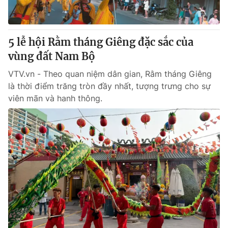
Thị trường 24h
Tấm lòng Việt
VTV4
Vươn mình bằng AI
5 lễ hội Rằm tháng Giêng đặc sắc của
vùng đất Nam Bộ
VTV9
VTV8
VTV.vn - Theo quan niệm dân gian, Rằm tháng Giêng
là thời điểm trăng tròn đầy nhất, tượng trưng cho sự
Liên hệ tòa soạn
English
viên mãn và hanh thông.
THỜI BÁO VTV
Theo dõi báo trên
Cơ quan chủ quản:
Đài Truyền hình Việt Nam
Cơ quan báo chí:
Thời báo VTV