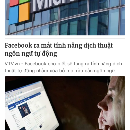
Tin tức
Kinh tế
Thế giới đó đây
Tài chính
Dữ liệu và đời sống
Câu chuyện quốc tế
Thị trường
Facebook ra mắt tính năng dịch thuật
Truyền hình
Góc doanh nghiệp
ngôn ngữ tự động
Phim VTV
Giải trí
VTV.vn - Facebook cho biết sẽ tung ra tính năng dịch
Hậu trường
thuật tự động nhằm xóa bỏ mọi rào cản ngôn ngữ.
Điện ảnh
Đời sống
Nhân vật
Âm nhạc
Du lịch
Khán giả
Giáo dục
Sao
Làm đẹp
Giải sao mai
Tuyển sinh
Công nghệ
Chất lượng cuộc sống
Học trực tuyến
Hitech Công nghệ tương lai