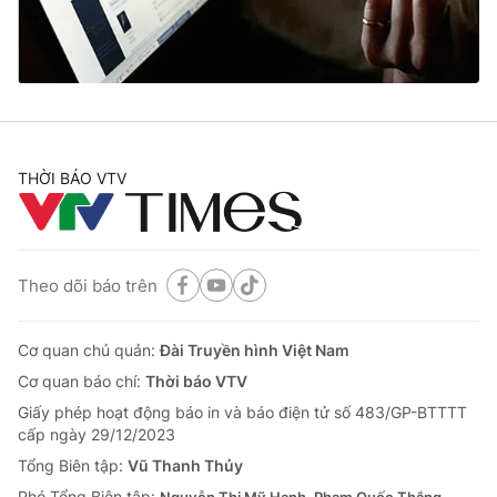
Giao lưu trực tuyến
Sản phẩm
Lịch phát sóng
Thị trường
Tư vấn
Chuyên mục khác
THỜI BÁO VTV
Emagazine
Podcast
Photo
Infographic
Theo dõi báo trên
Video
Shorts video
Cơ quan chủ quản:
Đài Truyền hình Việt Nam
VTV Money
VTV Thể thao
Cơ quan báo chí:
Thời báo VTV
Giấy phép hoạt động báo in và báo điện tử số 483/GP-BTTTT
cấp ngày 29/12/2023
VTV Sức khoẻ
Bất động sản
Tổng Biên tập:
Vũ Thanh Thủy
Phó Tổng Biên tập: