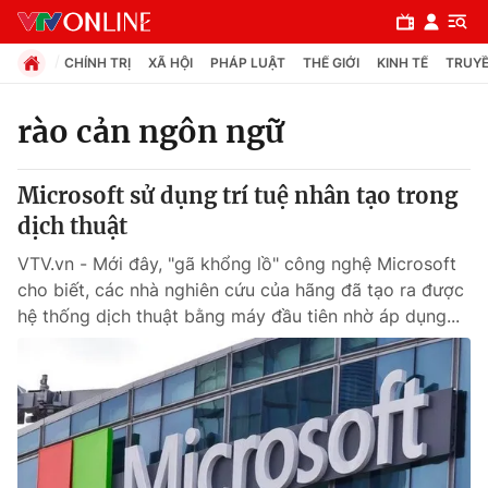
CHÍNH TRỊ
XÃ HỘI
PHÁP LUẬT
THẾ GIỚI
KINH TẾ
TRUYỀ
rào cản ngôn ngữ
Chuyên mục
Microsoft sử dụng trí tuệ nhân tạo trong
Chính trị
dịch thuật
VTV.vn - Mới đây, "gã khổng lồ" công nghệ Microsoft
Xã hội
cho biết, các nhà nghiên cứu của hãng đã tạo ra được
hệ thống dịch thuật bằng máy đầu tiên nhờ áp dụng...
Pháp luật
Y tế
Thế giới