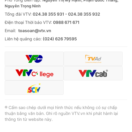
Nguyễn Thị Mỹ Hạnh, Phạm Quốc Thắng,
Thị trường 24h
Tấm lòng Việt
Nguyễn Trọng Ninh
Tổng đài VTV:
024.38 355 931 - 024.38 355 932
VTV4
Vươn mình bằng AI
Ðiện thoại Thời báo VTV:
0988 671 671
Email:
toasoan@vtv.vn
VTV9
VTV8
Liên hệ quảng cáo:
(024) 626 79595
Liên hệ tòa soạn
English
THỜI BÁO VTV
® Cấm sao chép dưới mọi hình thức nếu không có sự chấp
thuận bằng văn bản. Ghi rõ nguồn VTV.vn khi phát hành lại
Theo dõi báo trên
thông tin từ website này.
Cơ quan chủ quản:
Đài Truyền hình Việt Nam