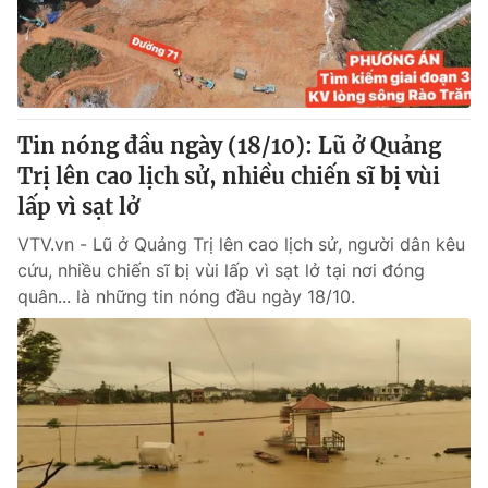
Giao lưu trực tuyến
Sản phẩm
Lịch phát sóng
Thị trường
Tư vấn
Tin nóng đầu ngày (18/10): Lũ ở Quảng
Chuyên mục khác
Trị lên cao lịch sử, nhiều chiến sĩ bị vùi
Emagazine
Podcast
lấp vì sạt lở
VTV.vn - Lũ ở Quảng Trị lên cao lịch sử, người dân kêu
Photo
Infographic
cứu, nhiều chiến sĩ bị vùi lấp vì sạt lở tại nơi đóng
quân... là những tin nóng đầu ngày 18/10.
Video
Shorts video
VTV Money
VTV Thể thao
VTV Sức khoẻ
Bất động sản