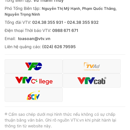
Tổng Biên tập:
Vũ Thanh Thủy
Cơ quan báo chí:
Thời báo VTV
Phó Tổng Biên tập:
Nguyễn Thị Mỹ Hạnh, Phạm Quốc Thắng,
Nguyễn Trọng Ninh
Giấy phép hoạt động báo in và báo điện tử số 483/GP-BTTTT
cấp ngày 29/12/2023
Tổng đài VTV:
024.38 355 931 - 024.38 355 932
Tổng Biên tập:
Vũ Thanh Thủy
Ðiện thoại Thời báo VTV:
0988 671 671
Phó Tổng Biên tập:
Nguyễn Thị Mỹ Hạnh, Phạm Quốc Thắng,
Email:
toasoan@vtv.vn
Nguyễn Trọng Ninh
Liên hệ quảng cáo:
(024) 626 79595
Tổng đài VTV:
024.38 355 931 - 024.38 355 932
Ðiện thoại Thời báo VTV:
024.66 897 897
Email:
toasoan@vtv.vn
Liên hệ quảng cáo:
024-7300.7108
® Cấm sao chép dưới mọi hình thức nếu không có sự chấp
thuận bằng văn bản. Ghi rõ nguồn VTV.vn khi phát hành lại
thông tin từ website này.