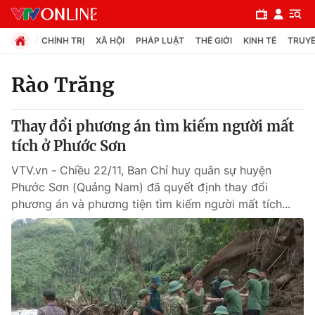
CHÍNH TRỊ
XÃ HỘI
PHÁP LUẬT
THẾ GIỚI
KINH TẾ
TRUYỀ
Rào Trăng
Chuyên mục
Thay đổi phương án tìm kiếm người mất
Chính trị
tích ở Phước Sơn
VTV.vn - Chiều 22/11, Ban Chỉ huy quân sự huyện
Xã hội
Phước Sơn (Quảng Nam) đã quyết định thay đổi
phương án và phương tiện tìm kiếm người mất tích...
Pháp luật
Y tế
Thế giới