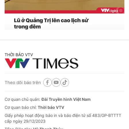
Thị trường 24h
Tấm lòng Việt
VTV4
Vươn mình bằng AI
VTV9
VTV8
Liên hệ tòa soạn
English
THỜI BÁO VTV
Theo dõi báo trên
THỜI BÁO VTV
Cơ quan chủ quản:
Đài Truyền hình Việt Nam
Cơ quan báo chí:
Thời báo VTV
Theo dõi báo trên
Giấy phép hoạt động báo in và báo điện tử số 483/GP-BTTTT
cấp ngày 29/12/2023
Cơ quan chủ quản:
Đài Truyền hình Việt Nam