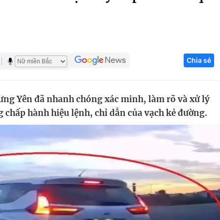
Góc ảnh
Giáo dục
Công nghệ
Chia sẻ
Tuyển sinh
Hitech Công ng
Học trực tuyến
Sản phẩm
ưng Yên đã nhanh chóng xác minh, làm rõ và xử lý
g
Thị trường
g chấp hành hiệu lệnh, chỉ dẫn của vạch kẻ đường.
Tư vấn