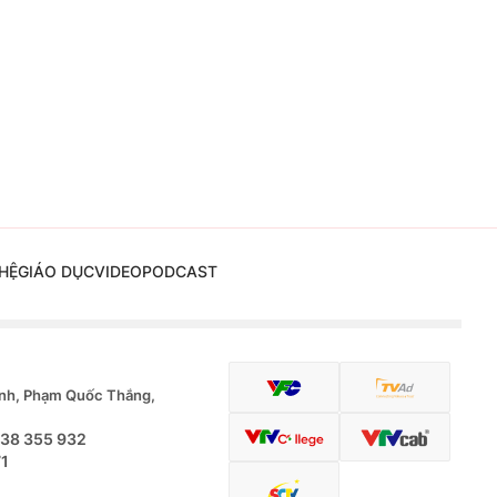
HỆ
GIÁO DỤC
VIDEO
PODCAST
nh, Phạm Quốc Thắng,
.38 355 932
71