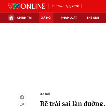
Thứ Sáu, 7/8/2026
CHÍNH TRỊ
XÃ HỘI
PHÁP LUẬT
THẾ GIỚI
Chính trị
Xã hội
Thế giới
Kinh tế
Tin tức
Tài chính
Thế giới đó đây
Thị trường
Câu chuyện quốc tế
Góc doanh nghiệp
Dữ liệu và đời sống
Xã hội
Rẽ trái sai làn đường,