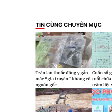
TIN CÙNG CHUYÊN MỤC
Tràn lan thuốc đông y gắn
Cuốn sổ g
mác “gia truyền” không rõ
tuổi chứa
nguồn gốc
trăm liệt 