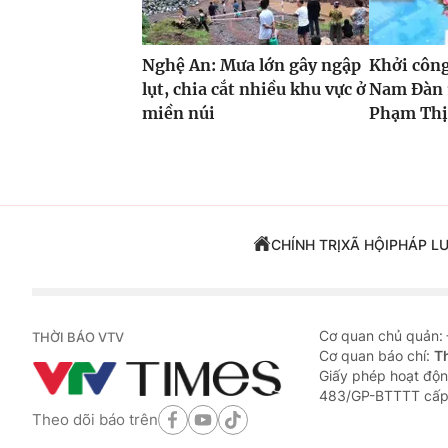
Nghệ An: Mưa lớn gây ngập
Khởi côn
lụt, chia cắt nhiều khu vực ở
Nam Đàn 
miền núi
Phạm Thị 
CHÍNH TRỊ
XÃ HỘI
PHÁP L
Cơ quan chủ quản:
THỜI BÁO VTV
Cơ quan báo chí:
T
Giấy phép hoạt độn
483/GP-BTTTT cấp
Theo dõi báo trên