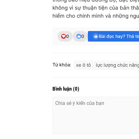
không vì sự thuận tiện của bản th
hiểm cho chính mình và những ngư
0
0
Bài đọc hay? Thả t
Từ khóa:
xe ô tô
lực lượng chức năn
Bình luận
(
0
)