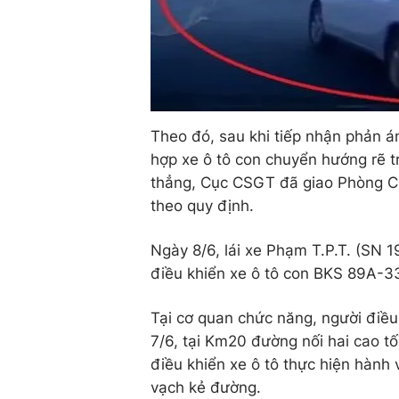
Theo đó, sau khi tiếp nhận phản á
hợp xe ô tô con chuyển hướng rẽ trá
thẳng, Cục CSGT đã giao Phòng CS
theo quy định.
Ngày 8/6, lái xe Phạm T.P.T. (SN 1
điều khiển xe ô tô con BKS 89A-3
Tại cơ quan chức năng, người điều
7/6, tại Km20 đường nối hai cao t
điều khiển xe ô tô thực hiện hành 
vạch kẻ đường.