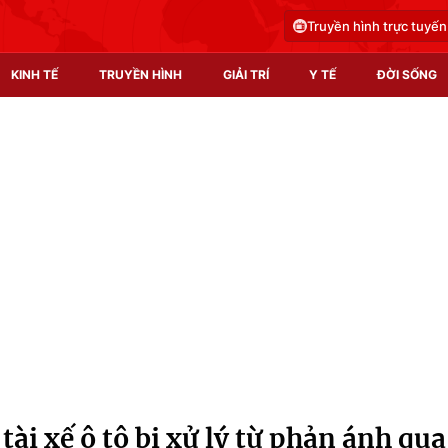
Truyền hình trực tuyến
KINH TẾ
TRUYỀN HÌNH
GIẢI TRÍ
Y TẾ
ĐỜI SỐNG
Pháp luật
Y tế
Truyền hình
Multimedia
Phim VTV
Video
Hậu trường
Shorts video
Nhân vật
Podcast
Khán giả
EMagazine
Giải sao mai
Photo
 tài xế ô tô bị xử lý từ phản ánh qua
Infographic