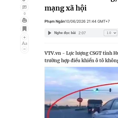
mạng xã hội
0
Phạm Ngân
10/06/2026 21:44 GMT+7
Giải trí
Đời sống
2:07
Nghe đọc bài
Điện ảnh
Du lịch
Âm nhạc
Làm đẹp
VTV.vn - Lực lượng CSGT tỉnh H
Sao
Chất lượng cuộc sốn
trường hợp điều khiển ô tô khôn