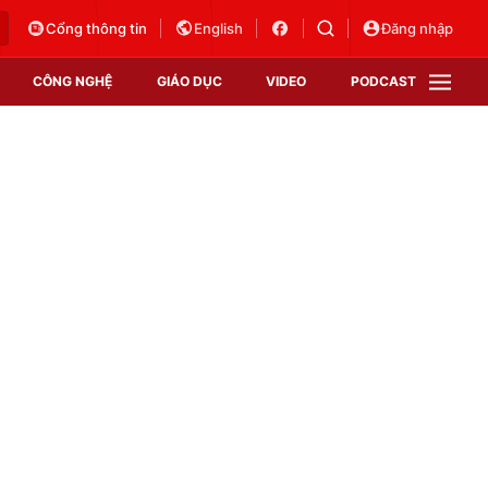
Cổng thông tin
English
Đăng nhập
CÔNG NGHỆ
GIÁO DỤC
VIDEO
PODCAST
VTV Money
VTV Thể thao
VTV Sức khoẻ
Bất động sản
Thị trường 24h
Tấm lòng Việt
Vươn mình bằng AI
VTV4
VTV8
VTV9
Lịch phát sóng
Giao lưu trực tuyến
Sự kiện