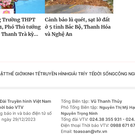
g Trường THPT
Cảnh báo lũ quét, sạt lở đất
1, Phó Thủ tướng
ở 5 tỉnh Bắc Bộ, Thanh Hóa
Thanh Trà kỳ...
và Nghệ An
UẬT
THẾ GIỚI
KINH TẾ
TRUYỀN HÌNH
GIẢI TRÍ
Y TẾ
ĐỜI SỐNG
CÔNG NG
Đài Truyền hình Việt Nam
Tổng Biên tập:
Vũ Thanh Thủy
hời báo VTV
Phó Tổng Biên tập:
Nguyễn Thị Mỹ Hạ
g báo in và báo điện tử số
Nguyễn Trọng Ninh
 ngày 29/12/2023
Tổng đài VTV:
024.38 355 931 - 024
Ðiện thoại Thời báo VTV:
0988 671 6
Email:
toasoan@vtv.vn