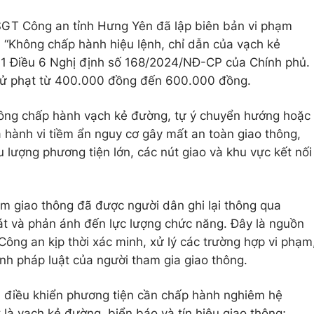
CSGT Công an tỉnh Hưng Yên đã lập biên bản vi phạm
vi “Không chấp hành hiệu lệnh, chỉ dẫn của vạch kẻ
n 1 Điều 6 Nghị định số 168/2024/NĐ-CP của Chính phủ.
ị xử phạt từ 400.000 đồng đến 600.000 đồng.
hông chấp hành vạch kẻ đường, tự ý chuyển hướng hoặc
 hành vi tiềm ẩn nguy cơ gây mất an toàn giao thông,
u lượng phương tiện lớn, các nút giao và khu vực kết nối
ạm giao thông đã được người dân ghi lại thông qua
át và phản ánh đến lực lượng chức năng. Đây là nguồn
Công an kịp thời xác minh, xử lý các trường hợp vi phạm
h pháp luật của người tham gia giao thông.
 điều khiển phương tiện cần chấp hành nghiêm hệ
là vạch kẻ đường, biển báo và tín hiệu giao thông;