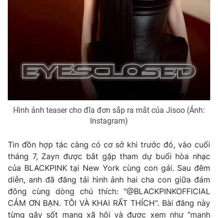
THỜI BÁO VTV
Theo dõi báo trên
Hình ảnh teaser cho đĩa đơn sắp ra mắt của Jisoo (Ảnh:
Instagram)
Cơ quan chủ quản:
Đài Truyền hình Việt Nam
Cơ quan báo chí:
Thời báo VTV
Tin đồn hợp tác càng có cơ sở khi trước đó, vào cuối
Giấy phép hoạt động báo in và báo điện tử số 483/GP-BTTTT
tháng 7, Zayn được bắt gặp tham dự buổi hòa nhạc
cấp ngày 29/12/2023
của BLACKPINK tại New York cùng con gái. Sau đêm
Tổng Biên tập:
Vũ Thanh Thủy
diễn, anh đã đăng tải hình ảnh hai cha con giữa đám
Phó Tổng Biên tập:
Nguyễn Thị Mỹ Hạnh, Phạm Quốc Thắng,
đông cùng dòng chú thích: "@BLACKPINKOFFICIAL
Nguyễn Trọng Ninh
CẢM ƠN BẠN. TÔI VÀ KHAI RẤT THÍCH". Bài đăng này
Tổng đài VTV:
024.38 355 931 - 024.38 355 932
từng gây sốt mạng xã hội và được xem như "manh