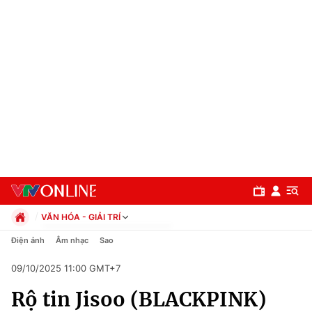
VĂN HÓA - GIẢI TRÍ
Chính trị
Điện ảnh
Âm nhạc
Sao
Xã hội
09/10/2025 11:00 GMT+7
Pháp luật
Chuyên mục
Kinh tế
Rộ tin Jisoo (BLACKPINK)
Thể thao