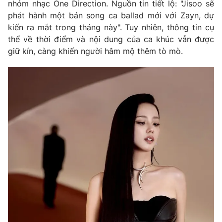
nhóm nhạc One Direction. Nguồn tin tiết lộ: "Jisoo sẽ
phát hành một bản song ca ballad mới với Zayn, dự
Photo
Infographic
kiến ra mắt trong tháng này". Tuy nhiên, thông tin cụ
thể về thời điểm và nội dung của ca khúc vẫn được
Video
Shorts video
giữ kín, càng khiến người hâm mộ thêm tò mò.
VTV Money
VTV Thể thao
VTV Sức khoẻ
Bất động sản
Thị trường 24h
Tấm lòng Việt
VTV4
Vươn mình bằng AI
VTV9
VTV8
Liên hệ tòa soạn
English