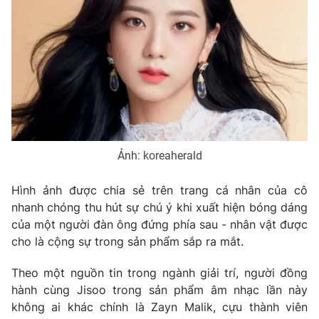
Phim VTV
Giải trí
Hậu trường
Điện ảnh
Đời sống
Nhân vật
Âm nhạc
Du lịch
Khán giả
Giáo dục
Sao
Làm đẹp
Giải sao mai
Tuyển sinh
Công nghệ
Chất lượng cuộc sống
Ảnh: koreaherald
Học trực tuyến
Hitech Công nghệ tương lai
Giao lưu trực tuyến
Hình ảnh được chia sẻ trên trang cá nhân của cô
Sản phẩm
nhanh chóng thu hút sự chú ý khi xuất hiện bóng dáng
Lịch phát sóng
của một người đàn ông đứng phía sau - nhân vật được
Thị trường
cho là cộng sự trong sản phẩm sắp ra mắt.
Tư vấn
Theo một nguồn tin trong ngành giải trí, người đồng
Chuyên mục khác
hành cùng Jisoo trong sản phẩm âm nhạc lần này
Emagazine
Podcast
không ai khác chính là Zayn Malik, cựu thành viên