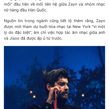
Ðiện thoại Thời báo VTV:
024.66 897 897
mối" đầu tiên về mối liên hệ giữa Zayn và nhóm nhạc
Email:
toasoan@vtv.vn
nữ hàng đầu Hàn Quốc.
Liên hệ quảng cáo:
024-7300.7108
Nguồn tin trong ngành cũng tiết lộ thêm rằng, Zayn
được mời tham dự buổi hòa nhạc tại New York "vì một
lý do đặc biệt", ám chỉ việc hợp tác âm nhạc giữa anh
và Jisoo đã được ấp ủ từ trước.
® Cấm sao chép dưới mọi hình thức nếu không có sự chấp
thuận bằng văn bản. Ghi rõ nguồn VTV.vn khi phát hành lại
thông tin từ website này.