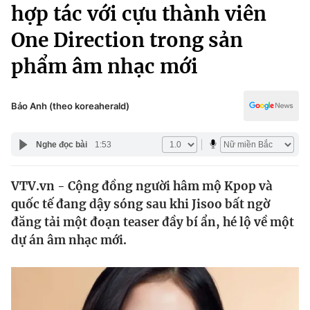
Chính trị
hợp tác với cựu thành viên
Truyền hình
One Direction trong sản
Văn hóa - Giải trí
Xã hội
Y tế
phẩm âm nhạc mới
Đời sống
Pháp luật
Công nghệ
Giáo dục
Bảo Anh (theo koreaherald)
Y tế
Nghe đọc bài
1:53
Thế giới
VTV.vn - Cộng đồng người hâm mộ Kpop và
Tin tức
quốc tế đang dậy sóng sau khi Jisoo bất ngờ
Kinh tế
Thế giới đó đây
đăng tải một đoạn teaser đầy bí ẩn, hé lộ về một
Tài chính
dự án âm nhạc mới.
Dữ liệu và đời sống
Câu chuyện quốc tế
Thị trường
Truyền hình
Góc doanh nghiệp