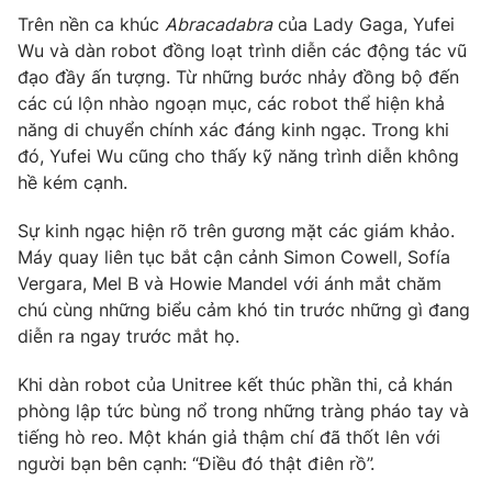
Trên nền ca khúc
Abracadabra
của Lady Gaga, Yufei
Wu và dàn robot đồng loạt trình diễn các động tác vũ
đạo đầy ấn tượng. Từ những bước nhảy đồng bộ đến
các cú lộn nhào ngoạn mục, các robot thể hiện khả
THỜI BÁO VTV
năng di chuyển chính xác đáng kinh ngạc. Trong khi
đó, Yufei Wu cũng cho thấy kỹ năng trình diễn không
Theo dõi báo trên
hề kém cạnh.
Sự kinh ngạc hiện rõ trên gương mặt các giám khảo.
Cơ quan chủ quản:
Đài Truyền hình Việt Nam
Máy quay liên tục bắt cận cảnh Simon Cowell, Sofía
Cơ quan báo chí:
Thời báo VTV
Vergara, Mel B và Howie Mandel với ánh mắt chăm
Giấy phép hoạt động báo in và báo điện tử số 483/GP-BTTTT
chú cùng những biểu cảm khó tin trước những gì đang
cấp ngày 29/12/2023
diễn ra ngay trước mắt họ.
Tổng Biên tập:
Vũ Thanh Thủy
Phó Tổng Biên tập:
Nguyễn Thị Mỹ Hạnh, Phạm Quốc Thắng,
Khi dàn robot của Unitree kết thúc phần thi, cả khán
Nguyễn Trọng Ninh
phòng lập tức bùng nổ trong những tràng pháo tay và
Tổng đài VTV:
024.38 355 931 - 024.38 355 932
tiếng hò reo. Một khán giả thậm chí đã thốt lên với
người bạn bên cạnh: “Điều đó thật điên rồ”.
Ðiện thoại Thời báo VTV:
024.66 897 897