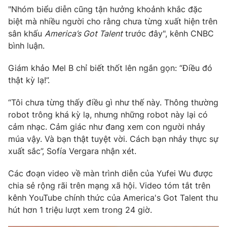
Email:
toasoan@vtv.vn
"Nhóm biểu diễn cũng tận hưởng khoảnh khắc đặc
Liên hệ quảng cáo:
024-7300.7108
biệt mà nhiều người cho rằng chưa từng xuất hiện trên
sân khấu
America’s Got Talent
trước đây", kênh CNBC
bình luận.
Giám khảo Mel B chỉ biết thốt lên ngắn gọn: “Điều đó
thật kỳ lạ!”.
“Tôi chưa từng thấy điều gì như thế này. Thông thường
robot trông khá kỳ lạ, nhưng những robot này lại có
cảm nhạc. Cảm giác như đang xem con người nhảy
múa vậy. Và bạn thật tuyệt vời. Cách bạn nhảy thực sự
xuất sắc”, Sofía Vergara nhận xét.
® Cấm sao chép dưới mọi hình thức nếu không có sự chấp
thuận bằng văn bản. Ghi rõ nguồn VTV.vn khi phát hành lại
Các đoạn video về màn trình diễn của Yufei Wu được
thông tin từ website này.
chia sẻ rộng rãi trên mạng xã hội. Video tóm tắt trên
kênh YouTube chính thức của America's Got Talent thu
hút hơn 1 triệu lượt xem trong 24 giờ.