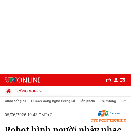
CÔNG NGHỆ
Chính trị
Cuộc sống số
HiTech Công nghệ tương lai
Sản phẩm
Thị trường
Tư vấn
Xã hội
Pháp luật
05/06/2026 10:43 GMT+7
Chuyên mục
Kinh tế
Robot hình người nhảy nhạc
Thể thao