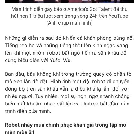
Màn trình diễn gây bão ở America’s Got Talent đã thu
Photo
Infographic
hút hơn 1 triệu lượt xem trong vòng 24h trên YouTube
(Ảnh chụp màn hình)
Video
Shorts video
Những gì diễn ra sau đó khiến cả khán phòng bùng nổ.
Tiếng reo hò và những tiếng thốt lên kinh ngạc vang
VTV Money
VTV Thể thao
lên khi một nhóm robot bất ngờ tiến ra sân khấu để
cùng biểu diễn với Yufei Wu.
VTV Sức khoẻ
Bất động sản
Ban đầu, bầu không khí trong trường quay có phần tò
mò xen lẫn dè dặt. Hình ảnh một đội robot di chuyển
Thị trường 24h
Tấm lòng Việt
đồng bộ trên sân khấu vẫn là điều khá lạ lẫm đối với
nhiều người. Tuy nhiên, mọi sự nghi ngờ nhanh chóng
VTV4
Vươn mình bằng AI
biến mất khi âm nhạc cất lên và Unitree bắt đầu màn
trình diễn của mình.
VTV9
VTV8
Robot nhảy múa chinh phục khán giả trong tập mở
màn mùa 21
Liên hệ tòa soạn
English