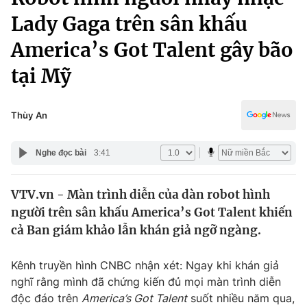
Chính trị
Truyền hình
Lady Gaga trên sân khấu
Văn hóa - Giải trí
Xã hội
America’s Got Talent gây bão
Y tế
Đời sống
tại Mỹ
Pháp luật
Công nghệ
Giáo dục
Thùy An
Y tế
Nghe đọc bài
3:41
Thế giới
Tin tức
VTV.vn - Màn trình diễn của dàn robot hình
Kinh tế
người trên sân khấu America’s Got Talent khiến
Thế giới đó đây
cả Ban giám khảo lẫn khán giả ngỡ ngàng.
Tài chính
Dữ liệu và đời sống
Câu chuyện quốc tế
Thị trường
Kênh truyền hình CNBC nhận xét: Ngay khi khán giả
nghĩ rằng mình đã chứng kiến đủ mọi màn trình diễn
Truyền hình
Góc doanh nghiệp
độc đáo trên
America’s Got Talent
suốt nhiều năm qua,