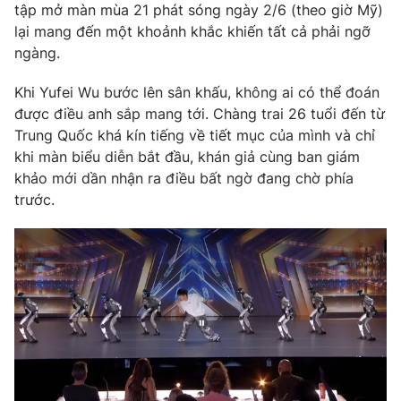
Phim VTV
tập mở màn mùa 21 phát sóng ngày 2/6 (theo giờ Mỹ)
Giải trí
lại mang đến một khoảnh khắc khiến tất cả phải ngỡ
Hậu trường
ngàng.
Điện ảnh
Đời sống
Nhân vật
Khi Yufei Wu bước lên sân khấu, không ai có thể đoán
Âm nhạc
Du lịch
Khán giả
được điều anh sắp mang tới. Chàng trai 26 tuổi đến từ
Giáo dục
Sao
Trung Quốc khá kín tiếng về tiết mục của mình và chỉ
Làm đẹp
Giải sao mai
khi màn biểu diễn bắt đầu, khán giả cùng ban giám
Tuyển sinh
Công nghệ
khảo mới dần nhận ra điều bất ngờ đang chờ phía
Chất lượng cuộc sống
Học trực tuyến
trước.
Hitech Công nghệ tương lai
Giao lưu trực tuyến
Sản phẩm
Lịch phát sóng
Thị trường
Tư vấn
Chuyên mục khác
Emagazine
Podcast