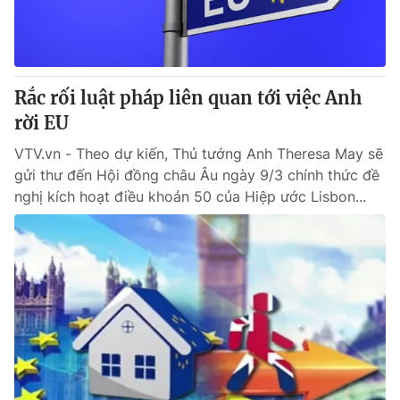
Giao lưu trực tuyến
Sản phẩm
Lịch phát sóng
Thị trường
Tư vấn
Rắc rối luật pháp liên quan tới việc Anh
Chuyên mục khác
rời EU
Emagazine
Podcast
VTV.vn - Theo dự kiến, Thủ tướng Anh Theresa May sẽ
gửi thư đến Hội đồng châu Âu ngày 9/3 chính thức đề
nghị kích hoạt điều khoản 50 của Hiệp ước Lisbon...
Photo
Infographic
Video
Shorts video
VTV Money
VTV Thể thao
VTV Sức khoẻ
Bất động sản