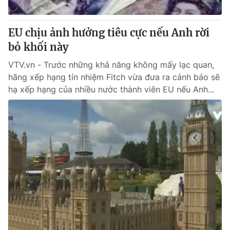
Cơ quan báo chí:
Thời báo VTV
Giấy phép hoạt động báo in và báo điện tử số 483/GP-BTTTT
EU chịu ảnh hưởng tiêu cực nếu Anh rời
cấp ngày 29/12/2023
bỏ khối này
Tổng Biên tập:
Vũ Thanh Thủy
VTV.vn - Trước những khả năng không mấy lạc quan,
Phó Tổng Biên tập:
Nguyễn Thị Mỹ Hạnh, Phạm Quốc Thắng,
hãng xếp hạng tín nhiệm Fitch vừa đưa ra cảnh báo sẽ
Nguyễn Trọng Ninh
hạ xếp hạng của nhiều nước thành viên EU nếu Anh...
Tổng đài VTV:
024.38 355 931 - 024.38 355 932
Ðiện thoại Thời báo VTV:
024.66 897 897
Email:
toasoan@vtv.vn
Liên hệ quảng cáo:
024-7300.7108