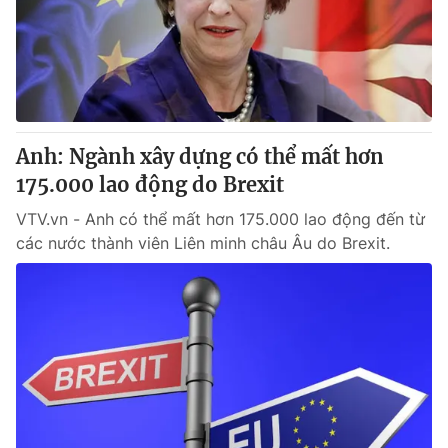
Tin tức
Kinh tế
Thế giới đó đây
Tài chính
Dữ liệu và đời sống
Câu chuyện quốc tế
Thị trường
Anh: Ngành xây dựng có thể mất hơn
Truyền hình
Góc doanh nghiệp
175.000 lao động do Brexit
Phim VTV
Giải trí
VTV.vn - Anh có thể mất hơn 175.000 lao động đến từ
Hậu trường
các nước thành viên Liên minh châu Âu do Brexit.
Điện ảnh
Đời sống
Nhân vật
Âm nhạc
Du lịch
Khán giả
Giáo dục
Sao
Làm đẹp
Giải sao mai
Tuyển sinh
Công nghệ
Chất lượng cuộc sống
Học trực tuyến
Hitech Công nghệ tương lai