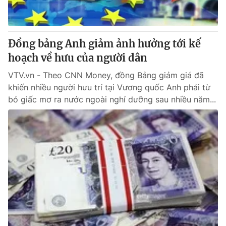
Thị trường 24h
Tấm lòng Việt
VTV4
Vươn mình bằng AI
Đồng bảng Anh giảm ảnh hưởng tới kế
hoạch về hưu của người dân
VTV9
VTV8
VTV.vn - Theo CNN Money, đồng Bảng giảm giá đã
khiến nhiều người hưu trí tại Vương quốc Anh phải từ
Liên hệ tòa soạn
English
bỏ giấc mơ ra nước ngoài nghỉ dưỡng sau nhiều năm...
THỜI BÁO VTV
Theo dõi báo trên
Cơ quan chủ quản:
Đài Truyền hình Việt Nam