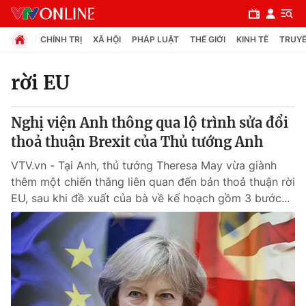
CHÍNH TRỊ
XÃ HỘI
PHÁP LUẬT
THẾ GIỚI
KINH TẾ
TRUYỀ
rời EU
Chuyên mục
Nghị viện Anh thông qua lộ trình sửa đổi
Chính trị
thoả thuận Brexit của Thủ tướng Anh
VTV.vn - Tại Anh, thủ tướng Theresa May vừa giành
Xã hội
thêm một chiến thắng liên quan đến bản thoả thuận rời
EU, sau khi đề xuất của bà về kế hoạch gồm 3 bước...
Pháp luật
Y tế
Thế giới