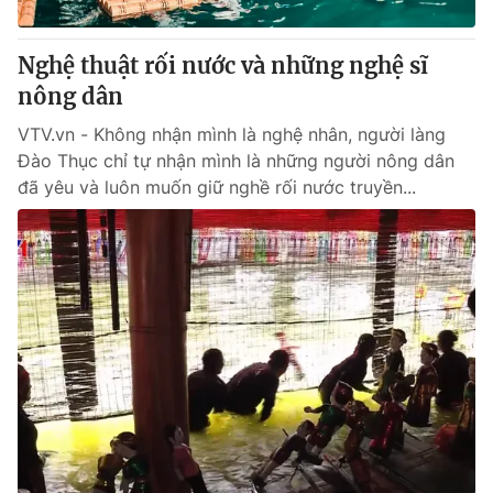
Cơ quan báo chí:
Thời báo VTV
Giấy phép hoạt động báo in và báo điện tử số 483/GP-BTTTT
Nghệ thuật rối nước và những nghệ sĩ
cấp ngày 29/12/2023
nông dân
Tổng Biên tập:
Vũ Thanh Thủy
VTV.vn - Không nhận mình là nghệ nhân, người làng
Phó Tổng Biên tập:
Nguyễn Thị Mỹ Hạnh, Phạm Quốc Thắng,
Đào Thục chỉ tự nhận mình là những người nông dân
Nguyễn Trọng Ninh
đã yêu và luôn muốn giữ nghề rối nước truyền...
Tổng đài VTV:
024.38 355 931 - 024.38 355 932
Ðiện thoại Thời báo VTV:
024.66 897 897
Email:
toasoan@vtv.vn
Liên hệ quảng cáo:
024-7300.7108