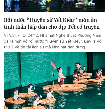
Thị trường 24h
Tấm lòng Việt
VTV4
Vươn mình bằng AI
Rối nước “Huyền sử Yết Kiêu” món ăn
tinh thần hấp dẫn cho dịp Tết cổ truyền
VTV9
VTV8
VTV.vn - Tối 24/12, Nhà hát Nghệ thuật Phương Nam
đã ra mắt vở rối nước "Huyền sử Yết Kiêu". Đây là vở
Liên hệ tòa soạn
English
thứ 2 về đề tài lịch sử mà Nhà hát dàn dựng.
THỜI BÁO VTV
Theo dõi báo trên
Cơ quan chủ quản:
Đài Truyền hình Việt Nam