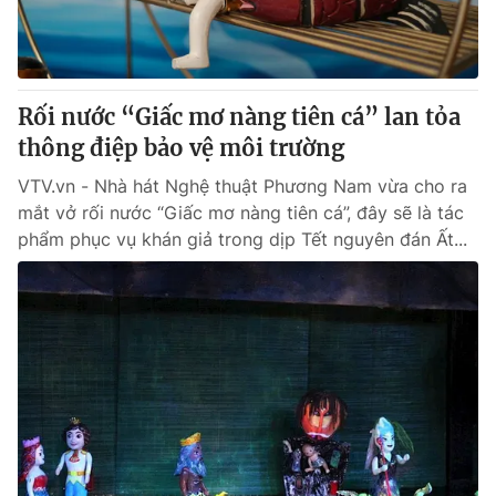
Giao lưu trực tuyến
Sản phẩm
Lịch phát sóng
Thị trường
Tư vấn
Rối nước “Giấc mơ nàng tiên cá” lan tỏa
thông điệp bảo vệ môi trường
Chuyên mục khác
Emagazine
VTV.vn - Nhà hát Nghệ thuật Phương Nam vừa cho ra
Podcast
mắt vở rối nước “Giấc mơ nàng tiên cá”, đây sẽ là tác
phẩm phục vụ khán giả trong dịp Tết nguyên đán Ất...
Photo
Infographic
Video
Shorts video
VTV Money
VTV Thể thao
VTV Sức khoẻ
Bất động sản