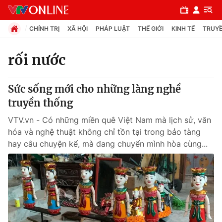
CHÍNH TRỊ
XÃ HỘI
PHÁP LUẬT
THẾ GIỚI
KINH TẾ
TRUYỀ
rối nước
Chuyên mục
Sức sống mới cho những làng nghề
Chính trị
truyền thống
VTV.vn - Có những miền quê Việt Nam mà lịch sử, văn
Xã hội
hóa và nghệ thuật không chỉ tồn tại trong bảo tàng
hay câu chuyện kể, mà đang chuyển mình hòa cùng...
Pháp luật
Y tế
Thế giới