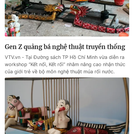
Tin tức
Kinh tế
Thế giới đó đây
Tài chính
Dữ liệu và đời sống
Câu chuyện quốc tế
Thị trường
Gen Z quảng bá nghệ thuật truyền thống
Truyền hình
Góc doanh nghiệp
VTV.vn - Tại Đường sách TP Hồ Chí Minh vừa diễn ra
Phim VTV
Giải trí
workshop “Kết nối, Kết rối” nhằm nâng cao nhận thức
Hậu trường
của giới trẻ về bộ môn nghệ thuật múa rối nước.
Điện ảnh
Đời sống
Nhân vật
Âm nhạc
Du lịch
Khán giả
Giáo dục
Sao
Làm đẹp
Giải sao mai
Tuyển sinh
Công nghệ
Chất lượng cuộc sống
Học trực tuyến
Hitech Công nghệ tương lai