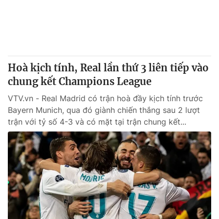
Thị trường 24h
Tấm lòng Việt
VTV4
Vươn mình bằng AI
VTV9
VTV8
Hoà kịch tính, Real lần thứ 3 liên tiếp vào
chung kết Champions League
Liên hệ tòa soạn
English
VTV.vn - Real Madrid có trận hoà đầy kịch tính trước
Bayern Munich, qua đó giành chiến thắng sau 2 lượt
trận với tỷ số 4-3 và có mặt tại trận chung kết...
THỜI BÁO VTV
Theo dõi báo trên
Cơ quan chủ quản:
Đài Truyền hình Việt Nam
Cơ quan báo chí:
Thời báo VTV