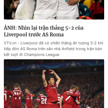
Giấy phép hoạt động báo in và báo điện tử số 483/GP-BTTTT
cấp ngày 29/12/2023
Tổng Biên tập:
Vũ Thanh Thủy
Phó Tổng Biên tập:
Nguyễn Thị Mỹ Hạnh, Phạm Quốc Thắng,
ẢNH: Nhìn lại trận thắng 5-2 của
Nguyễn Trọng Ninh
Tổng đài VTV:
Liverpool trước AS Roma
024.38 355 931 - 024.38 355 932
Ðiện thoại Thời báo VTV:
024.66 897 897
VTV.vn - Liverpool đã có chiến thắng ấn tượng 5-2 khi
Email:
toasoan@vtv.vn
tiếp đón AS Roma trên sân nhà Anfield trong trận bán
Liên hệ quảng cáo:
024-7300.7108
kết lượt đi Champions League.