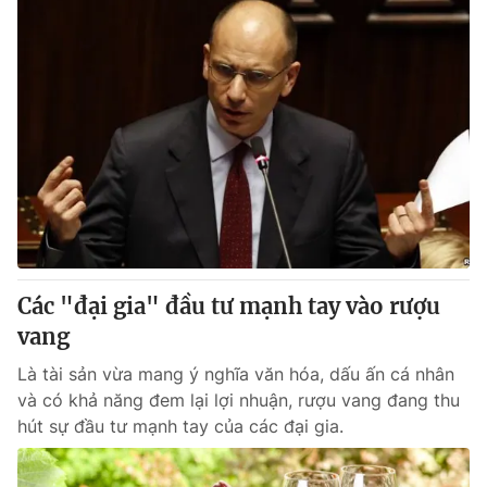
Các "đại gia" đầu tư mạnh tay vào rượu
vang
Là tài sản vừa mang ý nghĩa văn hóa, dấu ấn cá nhân
và có khả năng đem lại lợi nhuận, rượu vang đang thu
hút sự đầu tư mạnh tay của các đại gia.