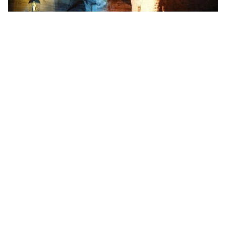
Tin mới
Video
Live
Emagazine
Trang chủ
VIDEO: Kiếm bộn tiền nhờ lễ bầu Giáo
hoàng
Những ngày qua, các nhà hàng, khách sạn tại Rome
bận rộn và làm ăn phát đạt hơn thường lệ nhờ vào lễ
bầu Giáo hoàng mới.