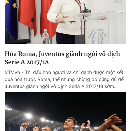
Tin tức
Kinh tế
Thế giới đó đây
Tài chính
Dữ liệu và đời sống
Câu chuyện quốc tế
Thị trường
Truyền hình
Góc doanh nghiệp
Hòa Roma, Juventus giành ngôi vô địch
Phim VTV
Serie A 2017/18
Giải trí
Hậu trường
VTV.vn - Thi đấu hơn người và chỉ dành được một kết
Điện ảnh
quả hòa trước Roma, thế nhưng chừng đó cũng đủ để
Đời sống
Nhân vật
Juventus giành ngôi vô địch Seria A 2017/18 sớm...
Âm nhạc
Du lịch
Khán giả
Giáo dục
Sao
Làm đẹp
Giải sao mai
Tuyển sinh
Công nghệ
Chất lượng cuộc sống
Học trực tuyến
Hitech Công nghệ tương lai