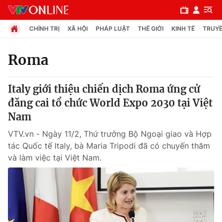
CHÍNH TRỊ
XÃ HỘI
PHÁP LUẬT
THẾ GIỚI
KINH TẾ
TRUYỀ
Roma
Chuyên mục
Italy giới thiệu chiến dịch Roma ứng cử
Chính trị
đăng cai tổ chức World Expo 2030 tại Việt
Nam
Xã hội
VTV.vn - Ngày 11/2, Thứ trưởng Bộ Ngoại giao và Hợp
tác Quốc tế Italy, bà Maria Tripodi đã có chuyến thăm
Pháp luật
và làm việc tại Việt Nam.
Y tế
Thế giới