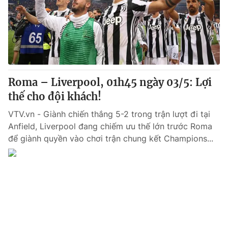
Giao lưu trực tuyến
Sản phẩm
Lịch phát sóng
Thị trường
Tư vấn
Chuyên mục khác
Roma – Liverpool, 01h45 ngày 03/5: Lợi
Emagazine
Podcast
thế cho đội khách!
VTV.vn - Giành chiến thắng 5-2 trong trận lượt đi tại
Photo
Infographic
Anfield, Liverpool đang chiếm ưu thế lớn trước Roma
để giành quyền vào chơi trận chung kết Champions...
Video
Shorts video
VTV Money
VTV Thể thao
VTV Sức khoẻ
Bất động sản