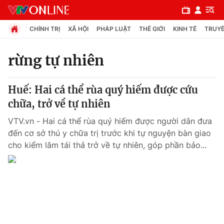
CHÍNH TRỊ
XÃ HỘI
PHÁP LUẬT
THẾ GIỚI
KINH TẾ
TRUYỀ
rừng tự nhiên
Chuyên mục
Huế: Hai cá thể rùa quý hiếm được cứu
Chính trị
chữa, trở về tự nhiên
VTV.vn - Hai cá thể rùa quý hiếm được người dân đưa
Xã hội
đến cơ sở thú y chữa trị trước khi tự nguyện bàn giao
cho kiểm lâm tái thả trở về tự nhiên, góp phần bảo...
Pháp luật
Y tế
Thế giới