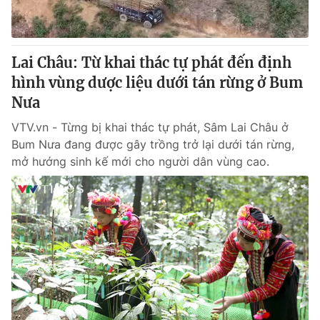
Giấy phép hoạt động báo in và báo điện tử số 483/GP-BTTTT
cấp ngày 29/12/2023
Tổng Biên tập:
Vũ Thanh Thủy
Lai Châu: Từ khai thác tự phát đến định
Phó Tổng Biên tập:
Nguyễn Thị Mỹ Hạnh, Phạm Quốc Thắng,
hình vùng dược liệu dưới tán rừng ở Bum
Nguyễn Trọng Ninh
Tổng đài VTV:
Nưa
024.38 355 931 - 024.38 355 932
Ðiện thoại Thời báo VTV:
024.66 897 897
VTV.vn - Từng bị khai thác tự phát, Sâm Lai Châu ở
Email:
toasoan@vtv.vn
Bum Nưa đang được gây trồng trở lại dưới tán rừng,
Liên hệ quảng cáo:
024-7300.7108
mở hướng sinh kế mới cho người dân vùng cao.