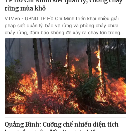
TP Hồ Chí Minh siết quản lý, chống cháy
rừng mùa khô
VTV.vn - UBND TP Hồ Chí Minh triển khai nhiều giải
pháp siết quản lý, bảo vệ rừng và phòng cháy chữa
cháy rừng, đảm bảo không để xảy ra cháy lớn trong...
Quảng Bình: Cưỡng chế nhiều diện tích