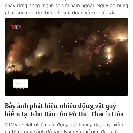
cháy rừng, tăng mạnh so với năm ngoái. Nguy cơ bùng
phát còn cao do thời tiết cực đoan và sự bất cẩn...
Bẫy ảnh phát hiện nhiều động vật quý
hiếm tại Khu Bảo tồn Pù Hu, Thanh Hóa
VTV.vn - Rất nhiều loài động vật hoang dã, quý hiếm
có tên trong sách đỏ Việt Nam và thế giới đã xuất