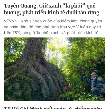
Tuyên Quang: Giữ xanh “lá phổi” quê
hương, phát triển kinh tế dưới tán rừng
VTV.vn - Nhờ sự vào cuộc của kiểm lâm, chính quyền
và nhân dân, độ che phủ rừng Khu vực V luôn duy trì
trên 78%, gìn giữ ‘lá phổi xanh’ và phát triển kinh tế...