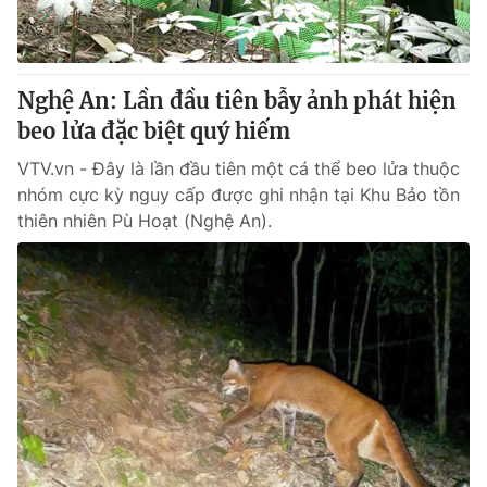
® Cấm sao chép dưới mọi hình thức nếu không có sự chấp
thuận bằng văn bản. Ghi rõ nguồn VTV.vn khi phát hành lại
Nghệ An: Lần đầu tiên bẫy ảnh phát hiện
thông tin từ website này.
beo lửa đặc biệt quý hiếm
VTV.vn - Đây là lần đầu tiên một cá thể beo lửa thuộc
nhóm cực kỳ nguy cấp được ghi nhận tại Khu Bảo tồn
thiên nhiên Pù Hoạt (Nghệ An).