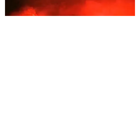
Tin mới
Video
Live
Emagazine
Trang chủ
Sinh viên Lâm nghiệp tái sinh rừng bằng
quả pháo hạt giống
VTV.vn - Những ngày đầu tháng 3, nhóm sinh viên đã
thực hiện thành công chương trình "Tái sinh rừng với
quả pháo hạt giống" tại Núi Luốt và Khu bảo tồn...