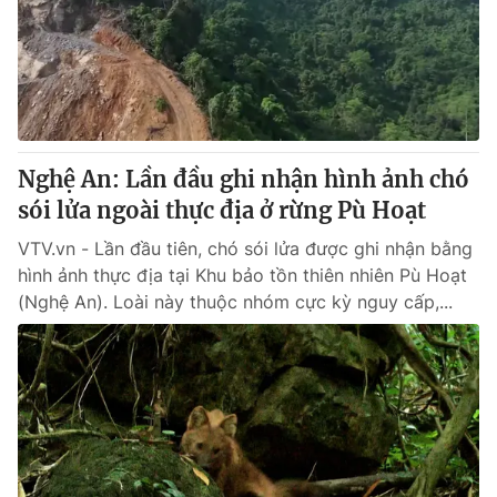
Giao lưu trực tuyến
Sản phẩm
Lịch phát sóng
Thị trường
Tư vấn
Chuyên mục khác
Nghệ An: Lần đầu ghi nhận hình ảnh chó
Emagazine
Podcast
sói lửa ngoài thực địa ở rừng Pù Hoạt
VTV.vn - Lần đầu tiên, chó sói lửa được ghi nhận bằng
Photo
Infographic
hình ảnh thực địa tại Khu bảo tồn thiên nhiên Pù Hoạt
(Nghệ An). Loài này thuộc nhóm cực kỳ nguy cấp,...
Video
Shorts video
VTV Money
VTV Thể thao
VTV Sức khoẻ
Bất động sản