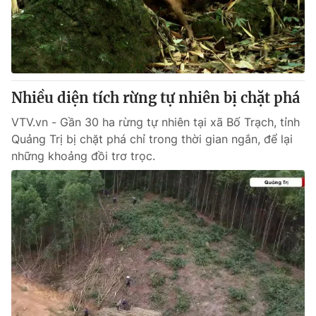
Thị trường 24h
Tấm lòng Việt
VTV4
Vươn mình bằng AI
VTV9
VTV8
Nhiều diện tích rừng tự nhiên bị chặt phá
VTV.vn - Gần 30 ha rừng tự nhiên tại xã Bố Trạch, tỉnh
Liên hệ tòa soạn
English
Quảng Trị bị chặt phá chỉ trong thời gian ngắn, để lại
những khoảng đồi trơ trọc.
THỜI BÁO VTV
Theo dõi báo trên
Cơ quan chủ quản:
Đài Truyền hình Việt Nam
Cơ quan báo chí:
Thời báo VTV