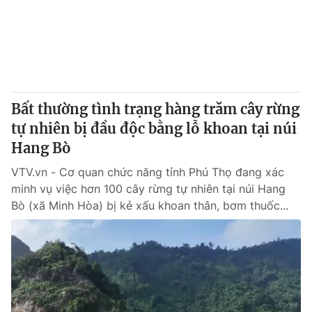
Tin tức
Kinh tế
Thế giới đó đây
Tài chính
Dữ liệu và đời sống
Câu chuyện quốc tế
Thị trường
Bất thường tình trạng hàng trăm cây rừng
Truyền hình
Góc doanh nghiệp
tự nhiên bị đầu độc bằng lỗ khoan tại núi
Phim VTV
Hang Bò
Giải trí
Hậu trường
VTV.vn - Cơ quan chức năng tỉnh Phú Thọ đang xác
Điện ảnh
minh vụ việc hơn 100 cây rừng tự nhiên tại núi Hang
Đời sống
Nhân vật
Bò (xã Minh Hòa) bị kẻ xấu khoan thân, bơm thuốc...
Âm nhạc
Du lịch
Khán giả
Giáo dục
Sao
Làm đẹp
Giải sao mai
Tuyển sinh
Công nghệ
Chất lượng cuộc sống
Học trực tuyến
Hitech Công nghệ tương lai