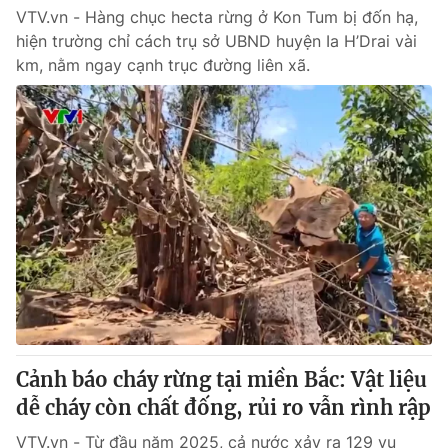
VTV.vn - Hàng chục hecta rừng ở Kon Tum bị đốn hạ,
hiện trường chỉ cách trụ sở UBND huyện Ia H’Drai vài
km, nằm ngay cạnh trục đường liên xã.
Cảnh báo cháy rừng tại miền Bắc: Vật liệu
dễ cháy còn chất đống, rủi ro vẫn rình rập
VTV.vn - Từ đầu năm 2025, cả nước xảy ra 129 vụ