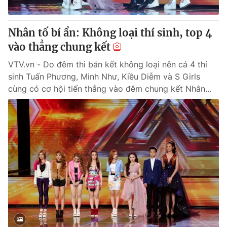
Nhân tố bí ẩn: Không loại thí sinh, top 4
vào thẳng chung kết
® Cấm sao chép dưới mọi hình thức nếu không có sự chấp
thuận bằng văn bản. Ghi rõ nguồn VTV.vn khi phát hành lại
VTV.vn - Do đêm thi bán kết không loại nên cả 4 thí
thông tin từ website này.
sinh Tuấn Phương, Minh Như, Kiều Diễm và S Girls
cùng có cơ hội tiến thẳng vào đêm chung kết Nhân...