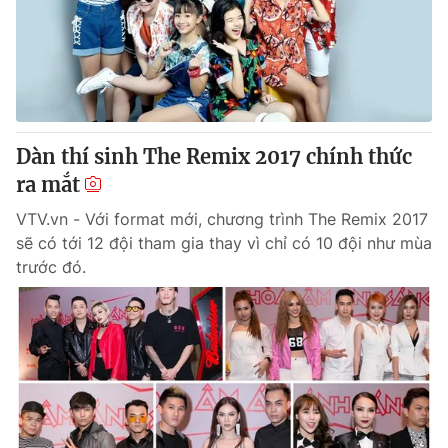
Tin tức
Kinh tế
Thế giới đó đây
Tài chính
Dữ liệu và đời sống
Câu chuyện quốc tế
Thị trường
Dàn thí sinh The Remix 2017 chính thức
Truyền hình
Góc doanh nghiệp
ra mắt
Phim VTV
Giải trí
VTV.vn - Với format mới, chương trình The Remix 2017
Hậu trường
sẽ có tới 12 đội tham gia thay vì chỉ có 10 đội như mùa
Điện ảnh
trước đó.
Đời sống
Nhân vật
Âm nhạc
Du lịch
Khán giả
Giáo dục
Sao
Làm đẹp
Giải sao mai
Tuyển sinh
Công nghệ
Chất lượng cuộc sống
Học trực tuyến
Hitech Công nghệ tương lai