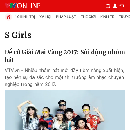
CHÍNH TRỊ
XÃ HỘI
PHÁP LUẬT
THẾ GIỚI
KINH TẾ
TRUYỀ
S Girls
Chuyên mục
Đề cử Giải Mai Vàng 2017: Sôi động nhóm
Chính trị
hát
VTV.vn - Nhiều nhóm hát mới đầy tiềm năng xuất hiện,
Xã hội
tạo nên sự đa sắc cho một thị trường âm nhạc chuyên
nghiệp trong năm 2017.
Pháp luật
Y tế
Thế giới