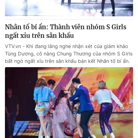
Cơ quan báo chí:
Thời báo VTV
Giấy phép hoạt động báo in và báo điện tử số 483/GP-BTTTT
cấp ngày 29/12/2023
Nhân tố bí ẩn: Thành viên nhóm S Girls
Tổng Biên tập:
Vũ Thanh Thủy
ngất xỉu trên sân khấu
Phó Tổng Biên tập:
Nguyễn Thị Mỹ Hạnh, Phạm Quốc Thắng,
VTV.vn - Khi đang lắng nghe nhận xét của giám khảo
Nguyễn Trọng Ninh
Tùng Dương, cô nàng Chung Thương của nhóm S Girls
Tổng đài VTV:
024.38 355 931 - 024.38 355 932
bất ngờ ngất xỉu trên sân khấu bán kết Nhân tố bí ẩn.
Ðiện thoại Thời báo VTV:
024.66 897 897
Email:
toasoan@vtv.vn
Liên hệ quảng cáo:
024-7300.7108