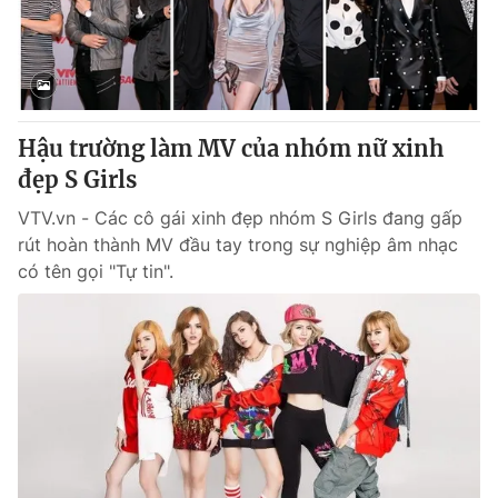
Giao lưu trực tuyến
Sản phẩm
Lịch phát sóng
Thị trường
Tư vấn
Hậu trường làm MV của nhóm nữ xinh
Chuyên mục khác
đẹp S Girls
Emagazine
Podcast
VTV.vn - Các cô gái xinh đẹp nhóm S Girls đang gấp
rút hoàn thành MV đầu tay trong sự nghiệp âm nhạc
Photo
Infographic
có tên gọi "Tự tin".
Video
Shorts video
VTV Money
VTV Thể thao
VTV Sức khoẻ
Bất động sản