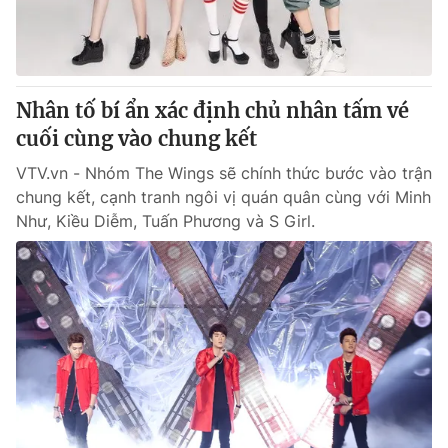
Thị trường 24h
Tấm lòng Việt
VTV4
Vươn mình bằng AI
Nhân tố bí ẩn xác định chủ nhân tấm vé
VTV9
VTV8
cuối cùng vào chung kết
VTV.vn - Nhóm The Wings sẽ chính thức bước vào trận
Liên hệ tòa soạn
English
chung kết, cạnh tranh ngôi vị quán quân cùng với Minh
Như, Kiều Diễm, Tuấn Phương và S Girl.
THỜI BÁO VTV
Theo dõi báo trên
Cơ quan chủ quản:
Đài Truyền hình Việt Nam