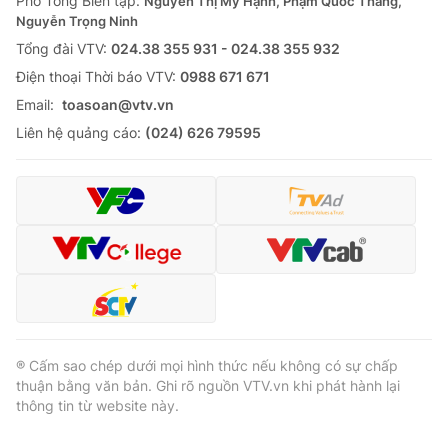
Phó Tổng Biên tập:
Nguyễn Thị Mỹ Hạnh, Phạm Quốc Thắng,
Nguyễn Trọng Ninh
Cơ quan báo chí:
Thời báo VTV
Tổng đài VTV:
024.38 355 931 - 024.38 355 932
Giấy phép hoạt động báo in và báo điện tử số 483/GP-BTTTT
cấp ngày 29/12/2023
Ðiện thoại Thời báo VTV:
0988 671 671
Tổng Biên tập:
Vũ Thanh Thủy
Email:
toasoan@vtv.vn
Phó Tổng Biên tập:
Nguyễn Thị Mỹ Hạnh, Phạm Quốc Thắng,
Liên hệ quảng cáo:
(024) 626 79595
Nguyễn Trọng Ninh
Tổng đài VTV:
024.38 355 931 - 024.38 355 932
Ðiện thoại Thời báo VTV:
024.66 897 897
Email:
toasoan@vtv.vn
Liên hệ quảng cáo:
024-7300.7108
® Cấm sao chép dưới mọi hình thức nếu không có sự chấp
thuận bằng văn bản. Ghi rõ nguồn VTV.vn khi phát hành lại
thông tin từ website này.