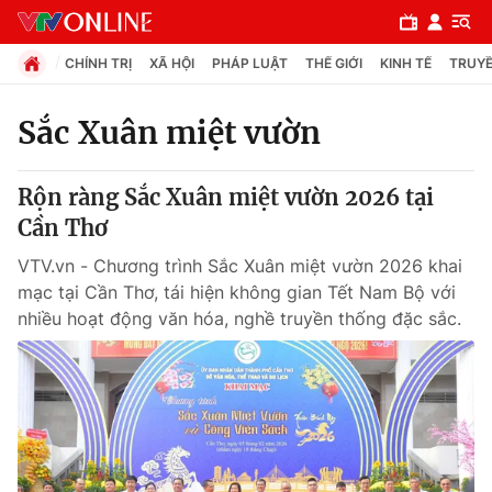
CHÍNH TRỊ
XÃ HỘI
PHÁP LUẬT
THẾ GIỚI
KINH TẾ
TRUYỀ
Sắc Xuân miệt vườn
Chuyên mục
Rộn ràng Sắc Xuân miệt vườn 2026 tại
Chính trị
Cần Thơ
VTV.vn - Chương trình Sắc Xuân miệt vườn 2026 khai
Xã hội
mạc tại Cần Thơ, tái hiện không gian Tết Nam Bộ với
nhiều hoạt động văn hóa, nghề truyền thống đặc sắc.
Pháp luật
Y tế
Thế giới