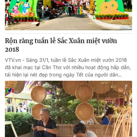
Giao lưu trực tuyến
Sản phẩm
Lịch phát sóng
Thị trường
Tư vấn
Rộn ràng tuần lễ Sắc Xuân miệt vườn
Chuyên mục khác
2018
Emagazine
Podcast
VTV.vn - Sáng 31/1, tuần lễ Sắc Xuân miệt vườn 2018
đã khai mạc tại Cần Thơ với nhiều hoạt động hấp dẫn,
Photo
Infographic
tái hiện lại nét đẹp trong ngày Tết của người dân...
Video
Shorts video
VTV Money
VTV Thể thao
VTV Sức khoẻ
Bất động sản