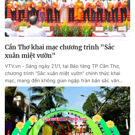
Tin tức
Kinh tế
Thế giới đó đây
Tài chính
Dữ liệu và đời sống
Câu chuyện quốc tế
Thị trường
Cần Thơ khai mạc chương trình "Sắc
Truyền hình
Góc doanh nghiệp
xuân miệt vườn"
Phim VTV
Giải trí
VTV.vn - Sáng ngày 21/1, tại Bảo tàng TP Cần Thơ,
Hậu trường
chương trình “Sắc xuân miệt vườn” chính thức khai
Điện ảnh
mạc, mang đến không gian ngập tràn bản sắc văn...
Đời sống
Nhân vật
Âm nhạc
Du lịch
Khán giả
Giáo dục
Sao
Làm đẹp
Giải sao mai
Tuyển sinh
Công nghệ
Chất lượng cuộc sống
Học trực tuyến
Hitech Công nghệ tương lai