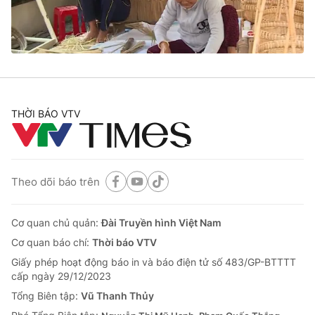
Thị trường 24h
Tấm lòng Việt
VTV4
Vươn mình bằng AI
VTV9
VTV8
THỜI BÁO VTV
Liên hệ tòa soạn
English
Theo dõi báo trên
THỜI BÁO VTV
Cơ quan chủ quản:
Đài Truyền hình Việt Nam
Cơ quan báo chí:
Thời báo VTV
Giấy phép hoạt động báo in và báo điện tử số 483/GP-BTTTT
Theo dõi báo trên
cấp ngày 29/12/2023
Tổng Biên tập:
Vũ Thanh Thủy
Cơ quan chủ quản:
Đài Truyền hình Việt Nam