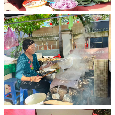
Ðiện thoại Thời báo VTV:
024.66 897 897
Email:
toasoan@vtv.vn
Liên hệ quảng cáo:
024-7300.7108
® Cấm sao chép dưới mọi hình thức nếu không có sự chấp
thuận bằng văn bản. Ghi rõ nguồn VTV.vn khi phát hành lại
thông tin từ website này.