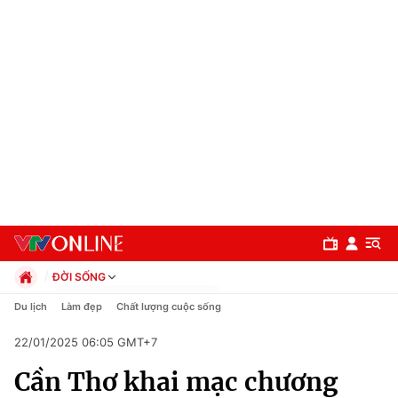
ĐỜI SỐNG
Chính trị
Du lịch
Làm đẹp
Chất lượng cuộc sống
Xã hội
22/01/2025 06:05 GMT+7
Pháp luật
Chuyên mục
Kinh tế
Cần Thơ khai mạc chương
Thể thao