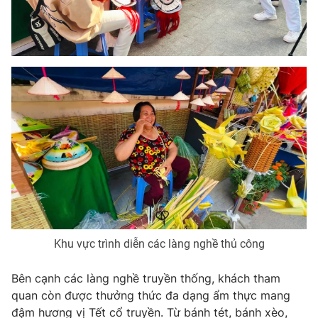
Photo
Infographic
Video
Shorts video
VTV Money
VTV Thể thao
VTV Sức khoẻ
Bất động sản
Thị trường 24h
Tấm lòng Việt
VTV4
Vươn mình bằng AI
Khu vực trình diễn các làng nghề thủ công
VTV9
VTV8
Bên cạnh các làng nghề truyền thống, khách tham
quan còn được thưởng thức đa dạng ẩm thực mang
Liên hệ tòa soạn
English
đậm hương vị Tết cổ truyền. Từ bánh tét, bánh xèo,