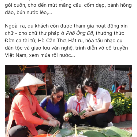
gỏi cuốn, cho đến mứt mãng cầu, cốm dẹp, bánh hồng
đào, bún nước lèo,…
Ngoài ra, du khách còn được tham gia hoạt động xin
THỜI BÁO VTV
chữ - cho chữ thư pháp ở
Phố Ông Đồ
, thưởng thức
Đờn ca tài tử, Hò Cần Thơ, Hát ru, hòa tấu nhạc cụ
dân tộc và giao lưu văn nghệ, trình diễn võ cổ truyền
Việt Nam, xem múa rối nước…
Theo dõi báo trên
Cơ quan chủ quản:
Đài Truyền hình Việt Nam
Cơ quan báo chí:
Thời báo VTV
Giấy phép hoạt động báo in và báo điện tử số 483/GP-BTTTT
cấp ngày 29/12/2023
Tổng Biên tập:
Vũ Thanh Thủy
Phó Tổng Biên tập:
Nguyễn Thị Mỹ Hạnh, Phạm Quốc Thắng,
Nguyễn Trọng Ninh
Tổng đài VTV:
024.38 355 931 - 024.38 355 932