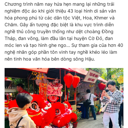
Phim VTV
Chương trình năm nay hứa hẹn mang lại những trải
Giải trí
nghiệm độc áo khi giới thiệu 43 loại hình di sản văn
Hậu trường
hóa phong phú từ các dân tộc Việt, Hoa, Khmer và
Điện ảnh
Đời sống
Nhân vật
Chăm. Gây ấn tượng đặc biệt là khu vực trình diễn
Âm nhạc
nghề thủ công truyền thống như dệt choàng Đồng
Du lịch
Khán giả
Tháp, đan võng, làm đầu lân tại huyện Cờ Đỏ, đan
Giáo dục
Sao
móc len và tạo hình ghe ngo… Sự tham gia của hơn 40
Làm đẹp
Giải sao mai
Tuyển sinh
nghệ nhân góp phần tôn vinh tay nghề khéo léo làm
Công nghệ
Chất lượng cuộc sống
nên tinh hoa văn hóa bên dòng sông Hậu.
Học trực tuyến
Hitech Công nghệ tương lai
Giao lưu trực tuyến
Sản phẩm
Lịch phát sóng
Thị trường
Tư vấn
Chuyên mục khác
Emagazine
Podcast