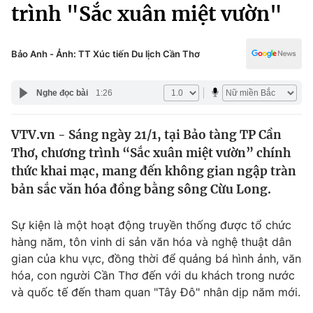
Chính trị
trình "Sắc xuân miệt vườn"
Truyền hình
Văn hóa - Giải trí
Xã hội
Y tế
Bảo Anh - Ảnh: TT Xúc tiến Du lịch Cần Thơ
Đời sống
Pháp luật
Công nghệ
Nghe đọc bài
1:26
Giáo dục
Y tế
VTV.vn - Sáng ngày 21/1, tại Bảo tàng TP Cần
Thơ, chương trình “Sắc xuân miệt vườn” chính
Thế giới
thức khai mạc, mang đến không gian ngập tràn
bản sắc văn hóa đồng bằng sông Cừu Long.
Tin tức
Kinh tế
Thế giới đó đây
Sự kiện là một hoạt động truyền thống được tổ chức
Tài chính
hàng năm, tôn vinh di sản văn hóa và nghệ thuật dân
Dữ liệu và đời sống
Câu chuyện quốc tế
gian của khu vực, đồng thời để quảng bá hình ảnh, văn
Thị trường
hóa, con người Cần Thơ đến với du khách trong nước
Truyền hình
Góc doanh nghiệp
và quốc tế đến tham quan "Tây Đô" nhân dịp năm mới.