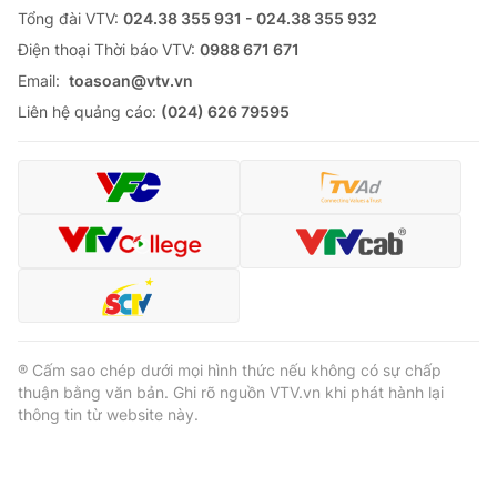
Tổng đài VTV:
024.38 355 931 - 024.38 355 932
Ðiện thoại Thời báo VTV:
0988 671 671
Email:
toasoan@vtv.vn
Liên hệ quảng cáo:
(024) 626 79595
® Cấm sao chép dưới mọi hình thức nếu không có sự chấp
thuận bằng văn bản. Ghi rõ nguồn VTV.vn khi phát hành lại
thông tin từ website này.