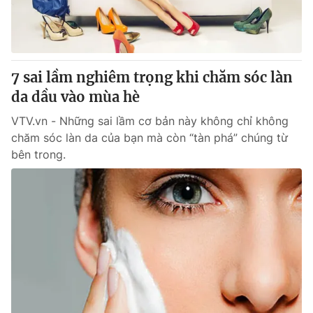
Thị trường 24h
Tấm lòng Việt
VTV4
Vươn mình bằng AI
7 sai lầm nghiêm trọng khi chăm sóc làn
VTV9
VTV8
da dầu vào mùa hè
VTV.vn - Những sai lầm cơ bản này không chỉ không
Liên hệ tòa soạn
English
chăm sóc làn da của bạn mà còn “tàn phá” chúng từ
bên trong.
THỜI BÁO VTV
Theo dõi báo trên
Cơ quan chủ quản:
Đài Truyền hình Việt Nam