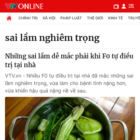
CHÍNH TRỊ
XÃ HỘI
PHÁP LUẬT
THẾ GIỚI
KINH TẾ
TRUYỀ
sai lầm nghiêm trọng
Chuyên mục
Những sai lầm dễ mắc phải khi F0 tự điều
Chính trị
trị tại nhà
VTV.vn - Nhiều F0 tự điều trị tại nhà đã mắc những sai
Xã hội
lầm nghiêm trọng, vừa làm cho bệnh tình nặng hơn,
vừa khiến hậu quả nặng nề về sau.
Pháp luật
Y tế
Thế giới