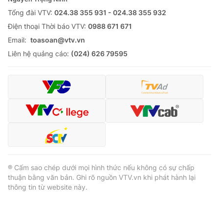
Tổng đài VTV:
024.38 355 931 - 024.38 355 932
Ðiện thoại Thời báo VTV:
0988 671 671
Email:
toasoan@vtv.vn
® Cấm sao chép dưới mọi hình thức nếu không có sự chấp
Liên hệ quảng cáo:
(024) 626 79595
thuận bằng văn bản. Ghi rõ nguồn VTV.vn khi phát hành lại
thông tin từ website này.
® Cấm sao chép dưới mọi hình thức nếu không có sự chấp
thuận bằng văn bản. Ghi rõ nguồn VTV.vn khi phát hành lại
thông tin từ website này.