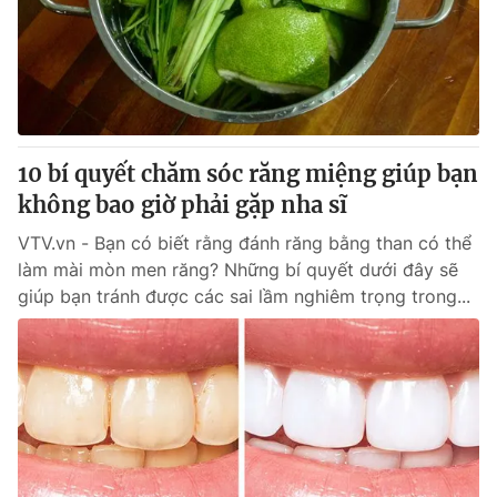
Tin tức
Kinh tế
Thế giới đó đây
Tài chính
Dữ liệu và đời sống
Câu chuyện quốc tế
Thị trường
10 bí quyết chăm sóc răng miệng giúp bạn
Truyền hình
Góc doanh nghiệp
không bao giờ phải gặp nha sĩ
Phim VTV
Giải trí
VTV.vn - Bạn có biết rằng đánh răng bằng than có thể
Hậu trường
làm mài mòn men răng? Những bí quyết dưới đây sẽ
Điện ảnh
giúp bạn tránh được các sai lầm nghiêm trọng trong...
Đời sống
Nhân vật
Âm nhạc
Du lịch
Khán giả
Giáo dục
Sao
Làm đẹp
Giải sao mai
Tuyển sinh
Công nghệ
Chất lượng cuộc sống
Học trực tuyến
Hitech Công nghệ tương lai