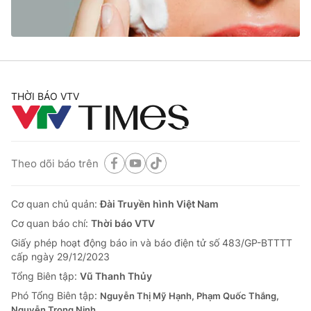
Cơ quan báo chí:
Thời báo VTV
Giấy phép hoạt động báo in và báo điện tử số 483/GP-BTTTT
cấp ngày 29/12/2023
Tổng Biên tập:
Vũ Thanh Thủy
Phó Tổng Biên tập:
Nguyễn Thị Mỹ Hạnh, Phạm Quốc Thắng,
THỜI BÁO VTV
Nguyễn Trọng Ninh
Tổng đài VTV:
024.38 355 931 - 024.38 355 932
Ðiện thoại Thời báo VTV:
024.66 897 897
Email:
toasoan@vtv.vn
Theo dõi báo trên
Liên hệ quảng cáo:
024-7300.7108
Cơ quan chủ quản:
Đài Truyền hình Việt Nam
Cơ quan báo chí:
Thời báo VTV
Giấy phép hoạt động báo in và báo điện tử số 483/GP-BTTTT
cấp ngày 29/12/2023
Tổng Biên tập:
Vũ Thanh Thủy
Phó Tổng Biên tập:
Nguyễn Thị Mỹ Hạnh, Phạm Quốc Thắng,
Nguyễn Trọng Ninh