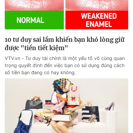
Giao lưu trực tuyến
Sản phẩm
Lịch phát sóng
Thị trường
Tư vấn
10 tư duy sai lầm khiến bạn khó lòng giữ
Chuyên mục khác
được "tiền tiết kiệm"
Emagazine
Podcast
VTV.vn - Tư duy tài chính là một yếu tố vô cùng quan
trọng quyết định đến việc bạn có sử dụng đúng cách
Photo
Infographic
số tiền bạn đang có hay không.
Video
Shorts video
VTV Money
VTV Thể thao
VTV Sức khoẻ
Bất động sản