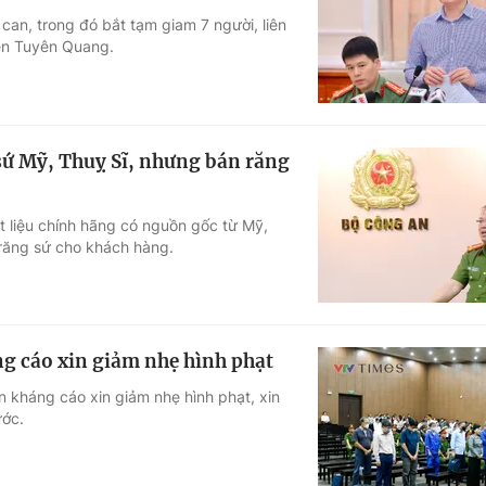
 can, trong đó bắt tạm giam 7 người, liên
Góc ảnh
ên Tuyên Quang.
Giáo dục
Công nghệ
Tuyển sinh
Hitech Công ng
ứ Mỹ, Thuỵ Sĩ, nhưng bán răng
Học trực tuyến
Sản phẩm
 liệu chính hãng có nguồn gốc từ Mỹ,
g
Thị trường
 răng sứ cho khách hàng.
Tư vấn
g cáo xin giảm nhẹ hình phạt
 kháng cáo xin giảm nhẹ hình phạt, xin
ước.