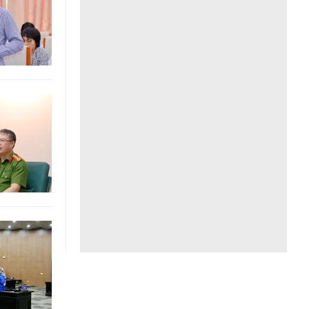
Liên hệ toà soạn
hệ tương lai