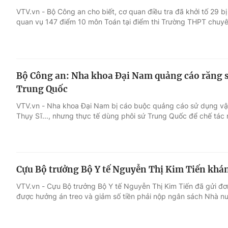
VTV.vn - Bộ Công an cho biết, cơ quan điều tra đã khởi tố 29 bị
quan vụ 147 điểm 10 môn Toán tại điểm thi Trường THPT chuy
Giải trí
Đời sống
Điện ảnh
Du lịch
Bộ Công an: Nha khoa Đại Nam quảng cáo răng s
Âm nhạc
Làm đẹp
Trung Quốc
VTV.vn - Nha khoa Đại Nam bị cáo buộc quảng cáo sử dụng vật
Sao
Chất lượng cuộc sốn
Thụy Sĩ..., nhưng thực tế dùng phôi sứ Trung Quốc để chế tác
Cựu Bộ trưởng Bộ Y tế Nguyễn Thị Kim Tiến khán
VTV.vn - Cựu Bộ trưởng Bộ Y tế Nguyễn Thị Kim Tiến đã gửi đơn
được hưởng án treo và giảm số tiền phải nộp ngân sách Nhà n