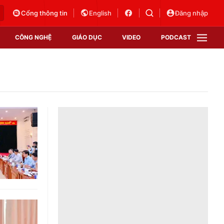
Cổng thông tin
English
Đăng nhập
CÔNG NGHỆ
GIÁO DỤC
VIDEO
PODCAST
VTV Money
VTV Thể thao
VTV Sức khoẻ
Bất động sản
Thị trường 24h
Tấm lòng Việt
Vươn mình bằng AI
VTV4
VTV8
VTV9
Lịch phát sóng
Giao lưu trực tuyến
Sự kiện