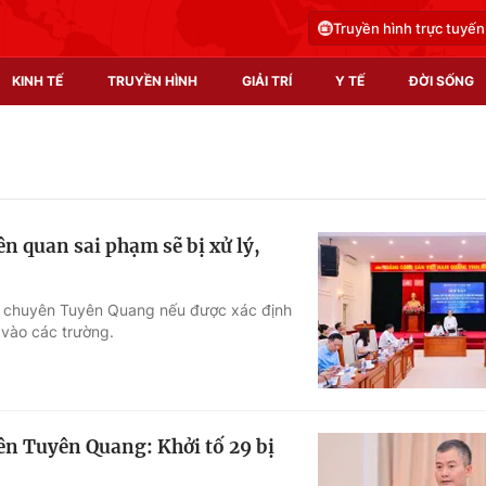
Truyền hình trực tuyến
KINH TẾ
TRUYỀN HÌNH
GIẢI TRÍ
Y TẾ
ĐỜI SỐNG
Pháp luật
Y tế
Truyền hình
Multimedia
ên quan sai phạm sẽ bị xử lý,
Phim VTV
Video
Hậu trường
Shorts video
HPT chuyên Tuyên Quang nếu được xác định
 vào các trường.
Nhân vật
Podcast
Khán giả
EMagazine
Giải sao mai
Photo
n Tuyên Quang: Khởi tố 29 bị
Infographic