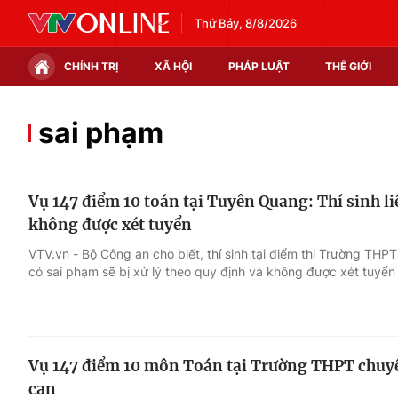
Thứ Bảy, 8/8/2026
CHÍNH TRỊ
XÃ HỘI
PHÁP LUẬT
THẾ GIỚI
Chính trị
Xã hội
sai phạm
Thế giới
Kinh tế
Vụ 147 điểm 10 toán tại Tuyên Quang: Thí sinh li
Tin tức
Tài chính
không được xét tuyển
Thế giới đó đây
Thị trường
VTV.vn - Bộ Công an cho biết, thí sinh tại điểm thi Trường T
có sai phạm sẽ bị xử lý theo quy định và không được xét tuyển
Câu chuyện quốc tế
Góc doanh nghiệp
Dữ liệu và đời sống
Vụ 147 điểm 10 môn Toán tại Trường THPT chuyê
can