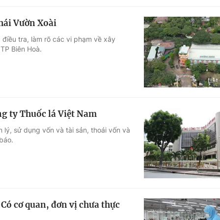
thái Vườn Xoài
 điều tra, làm rõ các vi phạm về xây
 TP Biên Hoà.
ng ty Thuốc lá Việt Nam
 lý, sử dụng vốn và tài sản, thoái vốn và
báo.
ó cơ quan, đơn vị chưa thực