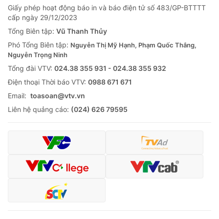
Giấy phép hoạt động báo in và báo điện tử số 483/GP-BTTTT
Tin tức
cấp ngày 29/12/2023
Kinh tế
Thế giới đó đây
Tổng Biên tập:
Vũ Thanh Thủy
Tài chính
Phó Tổng Biên tập:
Nguyễn Thị Mỹ Hạnh, Phạm Quốc Thắng,
Dữ liệu và đời sống
Câu chuyện quốc tế
Nguyễn Trọng Ninh
Thị trường
Tổng đài VTV:
024.38 355 931 - 024.38 355 932
Truyền hình
Góc doanh nghiệp
Ðiện thoại Thời báo VTV:
0988 671 671
Email:
toasoan@vtv.vn
Phim VTV
Giải trí
Liên hệ quảng cáo:
(024) 626 79595
Hậu trường
Điện ảnh
Đời sống
Nhân vật
Âm nhạc
Du lịch
Khán giả
Giáo dục
Sao
Làm đẹp
Giải sao mai
Tuyển sinh
Công nghệ
Chất lượng cuộc sống
Học trực tuyến
Hitech Công nghệ tương lai