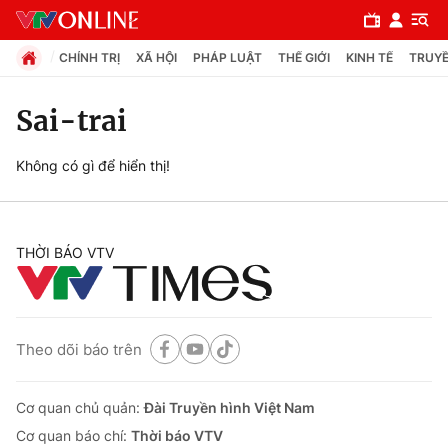
CHÍNH TRỊ
XÃ HỘI
PHÁP LUẬT
THẾ GIỚI
KINH TẾ
TRUYỀ
Sai-trai
Chuyên mục
Không có gì để hiển thị!
Chính trị
THỜI BÁO VTV
Xã hội
Pháp luật
Theo dõi báo trên
Y tế
Cơ quan chủ quản:
Đài Truyền hình Việt Nam
Thế giới
Cơ quan báo chí:
Thời báo VTV