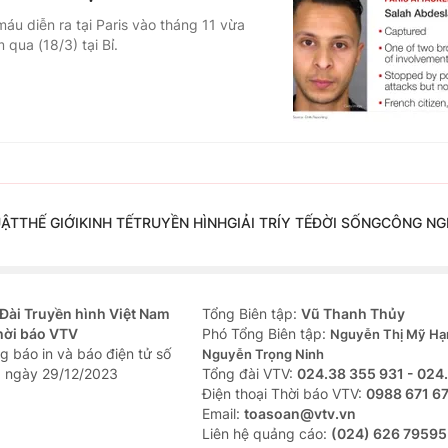
u diễn ra tại Paris vào tháng 11 vừa
 qua (18/3) tại Bỉ.
UẬT
THẾ GIỚI
KINH TẾ
TRUYỀN HÌNH
GIẢI TRÍ
Y TẾ
ĐỜI SỐNG
CÔNG NG
Đài Truyền hình Việt Nam
Tổng Biên tập:
Vũ Thanh Thủy
hời báo VTV
Phó Tổng Biên tập:
Nguyễn Thị Mỹ Hạ
g báo in và báo điện tử số
Nguyễn Trọng Ninh
 ngày 29/12/2023
Tổng đài VTV:
024.38 355 931 - 024
Ðiện thoại Thời báo VTV:
0988 671 6
Email:
toasoan@vtv.vn
Liên hệ quảng cáo:
(024) 626 79595