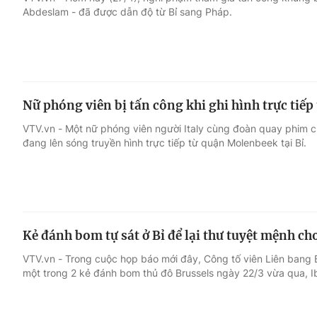
Abdeslam - đã được dẫn độ từ Bỉ sang Pháp.
Giải trí
Đời sống
Điện ảnh
Du lịch
Nữ phóng viên bị tấn công khi ghi hình trực tiế
Âm nhạc
Làm đẹp
VTV.vn - Một nữ phóng viên người Italy cùng đoàn quay phim củ
đang lên sóng truyền hình trực tiếp từ quận Molenbeek tại Bỉ.
Sao
Chất lượng cuộc sốn
Kẻ đánh bom tự sát ở Bỉ để lại thư tuyệt mệnh ch
VTV.vn - Trong cuộc họp báo mới đây, Công tố viên Liên bang 
một trong 2 kẻ đánh bom thủ đô Brussels ngày 22/3 vừa qua, Ib