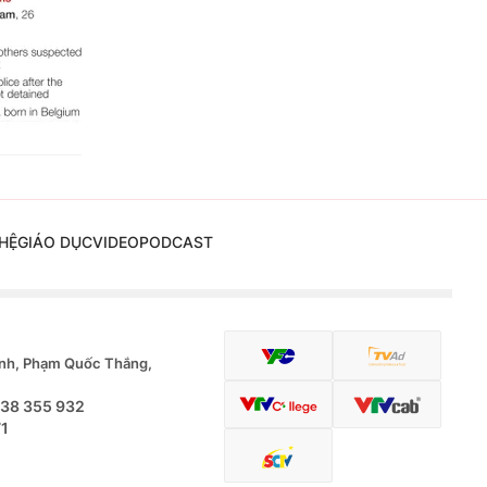
HỆ
GIÁO DỤC
VIDEO
PODCAST
nh, Phạm Quốc Thắng,
.38 355 932
71