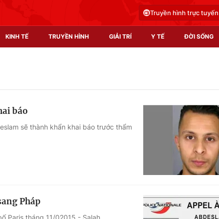
Truyền hình trực tuyến
KINH TẾ
TRUYỀN HÌNH
GIẢI TRÍ
Y TẾ
ĐỜI SỐNG
Pháp luật
Y tế
Truyền hình
Multimedia
hai báo
Phim VTV
Video
deslam sẽ thành khẩn khai báo trước thẩm
Hậu trường
Shorts video
Nhân vật
Podcast
Khán giả
EMagazine
Giải sao mai
Photo
 sang Pháp
Infographic
ố Paris tháng 11/02015 - Salah