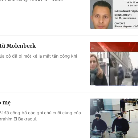
Góc ảnh
Giáo dục
Công nghệ
Tuyển sinh
Hitech Công ng
p từ Molenbeek
Học trực tuyến
Sản phẩm
a cô đã bị một kẻ lạ mặt tấn công khi
g
Thị trường
Tư vấn
o mẹ
Bỉ đã công bố các ghi chú cuối cùng của
rahim El Bakraoui.