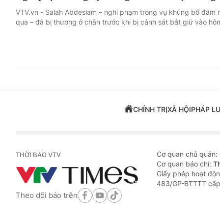
VTV.vn - Salah Abdeslam – nghi phạm trong vụ khủng bố đẫm má
qua – đã bị thương ở chân trước khi bị cảnh sát bắt giữ vào hôm
CHÍNH TRỊ
XÃ HỘI
PHÁP L
Cơ quan chủ quản:
THỜI BÁO VTV
Cơ quan báo chí:
T
Giấy phép hoạt độn
483/GP-BTTTT cấp
Theo dõi báo trên