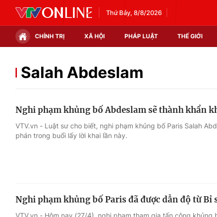
Thứ Bảy, 8/8/2026
CHÍNH TRỊ
XÃ HỘI
PHÁP LUẬT
THẾ GIỚI
Chính trị
Xã hội
Salah Abdeslam
Thế giới
Kinh tế
Nghi phạm khủng bố Abdeslam sẽ thành khẩn k
Tin tức
Tài chính
VTV.vn - Luật sư cho biết, nghi phạm khủng bố Paris Salah Ab
phán trong buổi lấy lời khai lần này.
Thế giới đó đây
Thị trường
Câu chuyện quốc tế
Góc doanh nghiệp
Dữ liệu và đời sống
Nghi phạm khủng bố Paris đã được dẫn độ từ Bỉ
VTV.vn - Hôm nay (27/4), nghi phạm tham gia tấn công khủng b