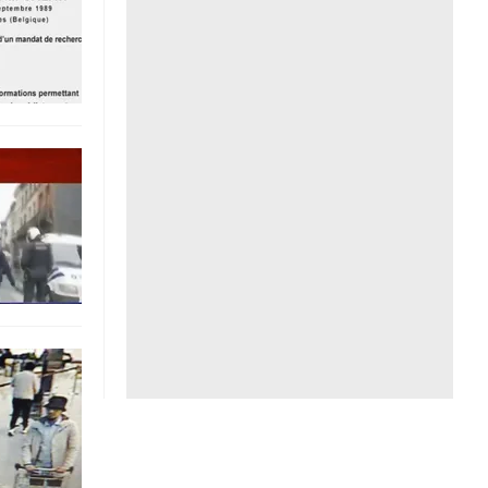
Liên hệ toà soạn
hệ tương lai