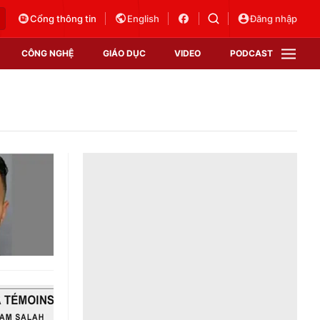
Cổng thông tin
English
Đăng nhập
CÔNG NGHỆ
GIÁO DỤC
VIDEO
PODCAST
VTV Money
VTV Thể thao
VTV Sức khoẻ
Bất động sản
Thị trường 24h
Tấm lòng Việt
Vươn mình bằng AI
VTV4
VTV8
VTV9
Lịch phát sóng
Giao lưu trực tuyến
Sự kiện