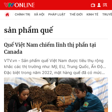
CHÍNH TRỊ
XÃ HỘI
PHÁP LUẬT
THẾ GIỚI
KINH TẾ
TRUYỀ
sản phẩm quế
Chuyên mục
Quế Việt Nam chiếm lĩnh thị phần tại
Chính trị
Canada
VTV.vn - Sản phẩm quế Việt Nam được tiêu thụ rộng
Xã hội
khắc các thị trường như: Mỹ, EU, Trung Quốc, Ấn Độ…
Đặc biệt trong năm 2022, mặt hàng quế đã có mức...
Pháp luật
Y tế
Thế giới