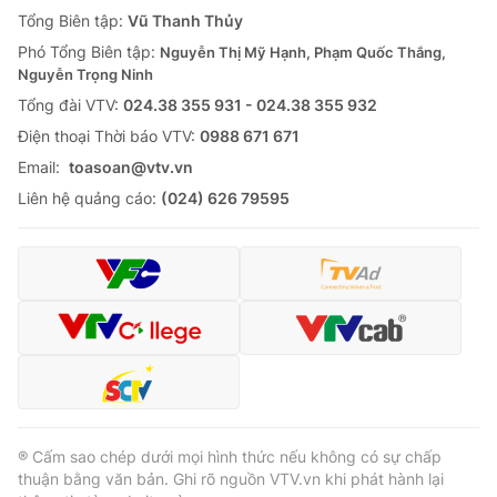
Giao lưu trực tuyến
Tổng Biên tập:
Vũ Thanh Thủy
Sản phẩm
Phó Tổng Biên tập:
Nguyễn Thị Mỹ Hạnh, Phạm Quốc Thắng,
Lịch phát sóng
Thị trường
Nguyễn Trọng Ninh
Tổng đài VTV:
024.38 355 931 - 024.38 355 932
Tư vấn
Ðiện thoại Thời báo VTV:
0988 671 671
Chuyên mục khác
Email:
toasoan@vtv.vn
Emagazine
Podcast
Liên hệ quảng cáo:
(024) 626 79595
Photo
Infographic
Video
Shorts video
VTV Money
VTV Thể thao
VTV Sức khoẻ
Bất động sản
® Cấm sao chép dưới mọi hình thức nếu không có sự chấp
thuận bằng văn bản. Ghi rõ nguồn VTV.vn khi phát hành lại