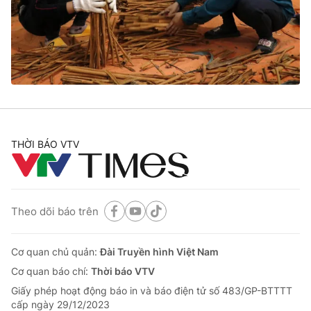
Tin tức
Kinh tế
Thế giới đó đây
Tài chính
Dữ liệu và đời sống
Câu chuyện quốc tế
Thị trường
Truyền hình
Góc doanh nghiệp
Phim VTV
THỜI BÁO VTV
Giải trí
Hậu trường
Điện ảnh
Đời sống
Nhân vật
Âm nhạc
Theo dõi báo trên
Du lịch
Khán giả
Giáo dục
Sao
Làm đẹp
Giải sao mai
Cơ quan chủ quản:
Đài Truyền hình Việt Nam
Tuyển sinh
Công nghệ
Cơ quan báo chí:
Thời báo VTV
Chất lượng cuộc sống
Học trực tuyến
Giấy phép hoạt động báo in và báo điện tử số 483/GP-BTTTT
Hitech Công nghệ tương lai
cấp ngày 29/12/2023