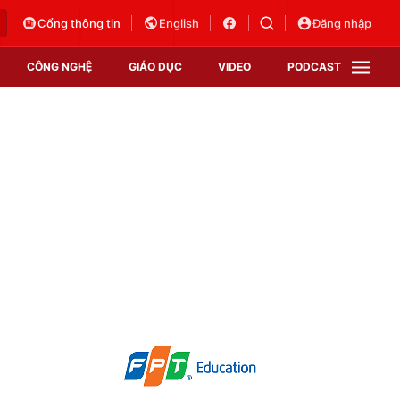
Cổng thông tin
English
Đăng nhập
CÔNG NGHỆ
GIÁO DỤC
VIDEO
PODCAST
VTV Money
VTV Thể thao
VTV Sức khoẻ
Bất động sản
Thị trường 24h
Tấm lòng Việt
Vươn mình bằng AI
VTV4
VTV8
VTV9
Lịch phát sóng
Giao lưu trực tuyến
Sự kiện