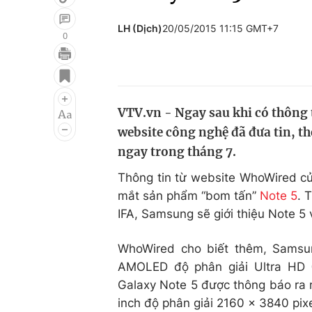
LH (Dịch)
20/05/2015 11:15 GMT+7
0
Giải trí
Đời sống
Điện ảnh
Du lịch
VTV.vn - Ngay sau khi có thông t
Âm nhạc
Làm đẹp
website công nghệ đã đưa tin, t
Sao
Chất lượng cuộc sốn
ngay trong tháng 7.
Thông tin từ website WhoWired củ
mắt sản phẩm “bom tấn”
Note 5
. 
IFA, Samsung sẽ giới thiệu Note 5 
WhoWired cho biết thêm, Samsun
AMOLED độ phân giải Ultra HD (
Galaxy Note 5 được thông báo ra 
inch độ phân giải 2160 x 3840 pixe