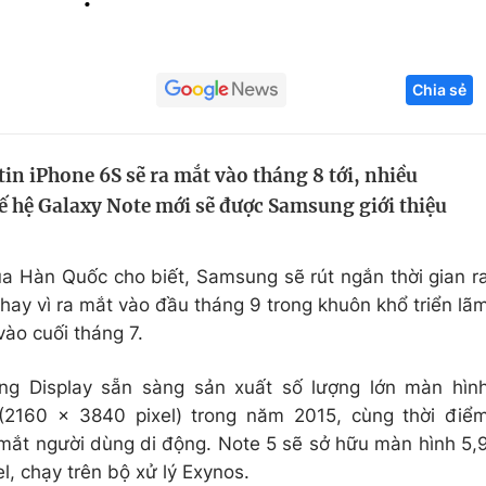
Góc ảnh
Chia sẻ
Giáo dục
Công nghệ
Tuyển sinh
Hitech Công ng
in iPhone 6S sẽ ra mắt vào tháng 8 tới, nhiều
Học trực tuyến
Sản phẩm
hế hệ Galaxy Note mới sẽ được Samsung giới thiệu
g
Thị trường
Tư vấn
a Hàn Quốc cho biết, Samsung sẽ rút ngắn thời gian r
Thay vì ra mắt vào đầu tháng 9 trong khuôn khổ triển lã
vào cuối tháng 7.
g Display sẵn sàng sản xuất số lượng lớn màn hìn
2160 x 3840 pixel) trong năm 2015, cùng thời điể
mắt người dùng di động. Note 5 sẽ sở hữu màn hình 5,
l, chạy trên bộ xử lý Exynos.