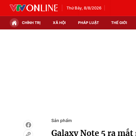
Thứ Bảy, 8/8/2026
CHÍNH TRỊ
XÃ HỘI
PHÁP LUẬT
THẾ GIỚI
Chính trị
Xã hội
Thế giới
Kinh tế
Tin tức
Tài chính
Thế giới đó đây
Thị trường
Câu chuyện quốc tế
Góc doanh nghiệp
Dữ liệu và đời sống
Sản phẩm
Galaxy Note 5 ra mắt