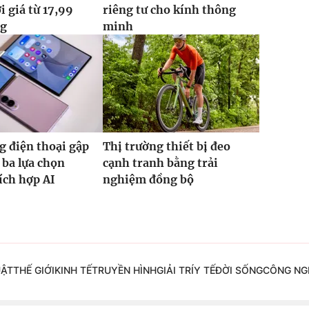
i giá từ 17,99
riêng tư cho kính thông
ng
minh
g điện thoại gập
Thị trường thiết bị đeo
ba lựa chọn
cạnh tranh bằng trải
tích hợp AI
nghiệm đồng bộ
UẬT
THẾ GIỚI
KINH TẾ
TRUYỀN HÌNH
GIẢI TRÍ
Y TẾ
ĐỜI SỐNG
CÔNG NG