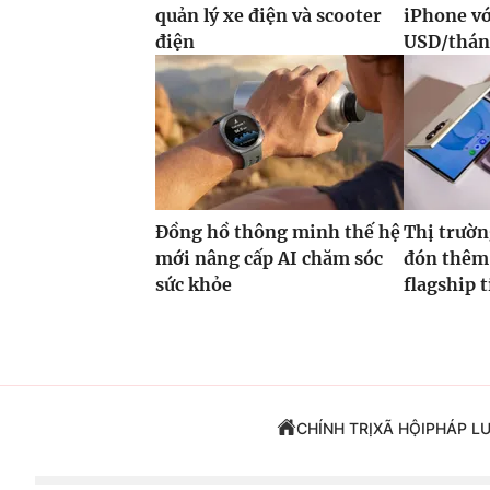
quản lý xe điện và scooter
iPhone vớ
điện
USD/thá
Đồng hồ thông minh thế hệ
Thị trườn
mới nâng cấp AI chăm sóc
đón thêm 
sức khỏe
flagship 
CHÍNH TRỊ
XÃ HỘI
PHÁP L