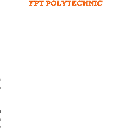
Liên hệ toà soạn
hệ tương lai
a
m
h
m
9