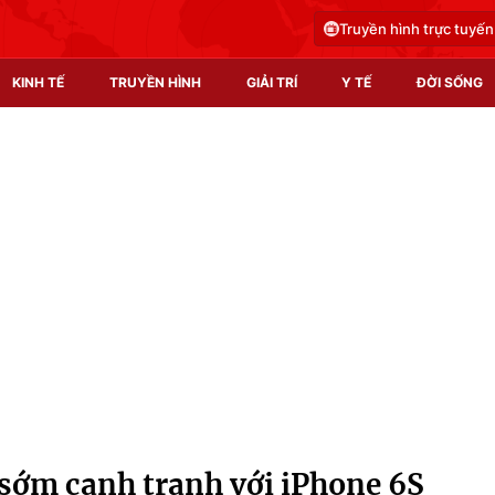
Truyền hình trực tuyến
KINH TẾ
TRUYỀN HÌNH
GIẢI TRÍ
Y TẾ
ĐỜI SỐNG
Pháp luật
Y tế
Truyền hình
Multimedia
Phim VTV
Video
Hậu trường
Shorts video
Nhân vật
Podcast
Khán giả
EMagazine
Giải sao mai
Photo
 sớm cạnh tranh với iPhone 6S
Infographic