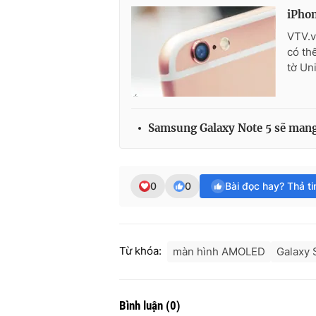
iPhon
VTV.v
có th
tờ Un
Samsung Galaxy Note 5 sẽ mang 
0
0
Bài đọc hay? Thả t
Từ khóa:
màn hình AMOLED
Galaxy 
Bình luận
(
0
)