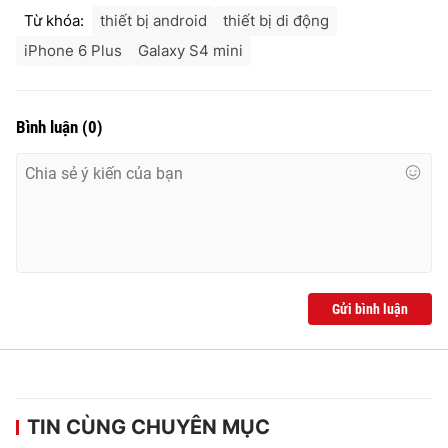
Ðiện thoại Thời báo VTV:
024.66 897 897
Từ khóa:
thiết bị android
thiết bị di động
Email:
toasoan@vtv.vn
iPhone 6 Plus
Galaxy S4 mini
Liên hệ quảng cáo:
024-7300.7108
Bình luận
(
0
)
Gửi bình luận
® Cấm sao chép dưới mọi hình thức nếu không có sự chấp
thuận bằng văn bản. Ghi rõ nguồn VTV.vn khi phát hành lại
thông tin từ website này.
TIN CÙNG CHUYÊN MỤC