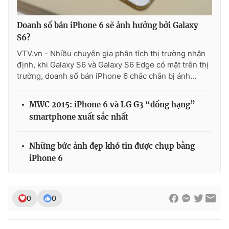
Doanh số bán iPhone 6 sẽ ảnh hưởng bởi Galaxy
S6?
THỜI BÁO VTV
VTV.vn - Nhiều chuyên gia phân tích thị trường nhận
định, khi Galaxy S6 và Galaxy S6 Edge có mặt trên thị
trường, doanh số bán iPhone 6 chắc chắn bị ảnh...
Theo dõi báo trên
MWC 2015: iPhone 6 và LG G3 “đồng hạng”
smartphone xuất sắc nhất
Cơ quan chủ quản:
Đài Truyền hình Việt Nam
Cơ quan báo chí:
Thời báo VTV
Những bức ảnh đẹp khó tin được chụp bằng
Giấy phép hoạt động báo in và báo điện tử số 483/GP-BTTTT
iPhone 6
cấp ngày 29/12/2023
Tổng Biên tập:
Vũ Thanh Thủy
Phó Tổng Biên tập:
Nguyễn Thị Mỹ Hạnh, Phạm Quốc Thắng,
0
0
Nguyễn Trọng Ninh
Tổng đài VTV:
024.38 355 931 - 024.38 355 932