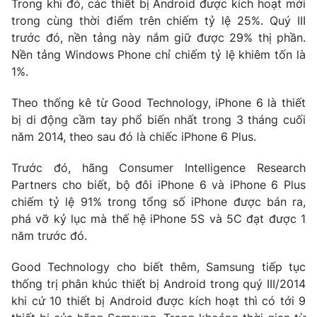
Trong khi đó, các thiết bị Android được kích hoạt mới
Phim VTV
Giải trí
trong cùng thời điểm trên chiếm tỷ lệ 25%. Quý III
Hậu trường
trước đó, nền tảng này nắm giữ được 29% thị phần.
Điện ảnh
Nền tảng Windows Phone chỉ chiếm tỷ lệ khiêm tốn là
Đời sống
Nhân vật
1%.
Âm nhạc
Du lịch
Khán giả
Giáo dục
Sao
Theo thống kê từ Good Technology, iPhone 6 là thiết
Làm đẹp
Giải sao mai
bị di động cầm tay phổ biến nhất trong 3 tháng cuối
Tuyển sinh
năm 2014, theo sau đó là chiếc iPhone 6 Plus.
Công nghệ
Chất lượng cuộc sống
Học trực tuyến
Trước đó, hãng Consumer Intelligence Research
Hitech Công nghệ tương lai
Giao lưu trực tuyến
Partners cho biết, bộ đôi iPhone 6 và iPhone 6 Plus
Sản phẩm
chiếm tỷ lệ 91% trong tổng số iPhone được bán ra,
phá vỡ kỷ lục mà thế hệ iPhone 5S và 5C đạt được 1
Lịch phát sóng
Thị trường
năm trước đó.
Tư vấn
Good Technology cho biết thêm, Samsung tiếp tục
Chuyên mục khác
thống trị phân khúc thiết bị Android trong quý III/2014
Emagazine
Podcast
khi cứ 10 thiết bị Android được kích hoạt thì có tới 9