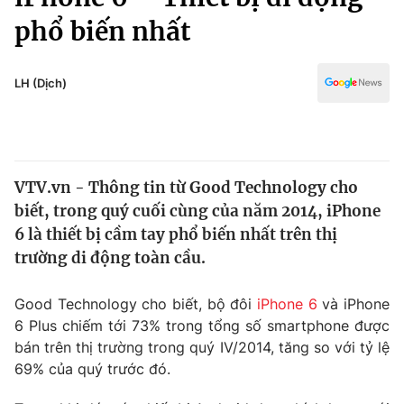
Chính trị
Truyền hình
phổ biến nhất
Văn hóa - Giải trí
Xã hội
Y tế
LH (Dịch)
Đời sống
Pháp luật
Công nghệ
Giáo dục
Y tế
VTV.vn - Thông tin từ Good Technology cho
biết, trong quý cuối cùng của năm 2014, iPhone
Thế giới
6 là thiết bị cầm tay phổ biến nhất trên thị
Tin tức
trường di động toàn cầu.
Kinh tế
Thế giới đó đây
Good Technology cho biết, bộ đôi
iPhone 6
và iPhone
Tài chính
Dữ liệu và đời sống
Câu chuyện quốc tế
6 Plus chiếm tới 73% trong tổng số smartphone được
Thị trường
bán trên thị trường trong quý IV/2014, tăng so với tỷ lệ
69% của quý trước đó.
Truyền hình
Góc doanh nghiệp