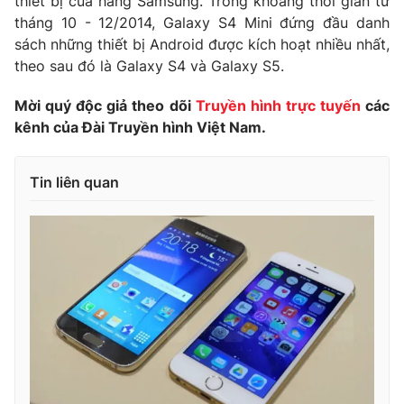
thiết bị của hãng Samsung. Trong khoảng thời gian từ
tháng 10 - 12/2014, Galaxy S4 Mini đứng đầu danh
Photo
Infographic
sách những thiết bị Android được kích hoạt nhiều nhất,
theo sau đó là Galaxy S4 và Galaxy S5.
Video
Shorts video
Mời quý độc giả theo dõi
Truyền hình trực tuyến
các
kênh của Đài Truyền hình Việt Nam.
VTV Money
VTV Thể thao
Tin liên quan
VTV Sức khoẻ
Bất động sản
Thị trường 24h
Tấm lòng Việt
VTV4
Vươn mình bằng AI
VTV9
VTV8
Liên hệ tòa soạn
English