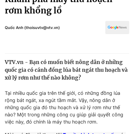
Chính trị
Truyền hình
rơm khổng lồ
Văn hóa - Giải trí
Xã hội
Y tế
Quốc Anh (thoisuvtv@vtv.vn)
Đời sống
Pháp luật
Công nghệ
Giáo dục
Y tế
VTV.vn - Bạn có muốn biết nông dân ở những
quốc gia có cánh đồng lúa bát ngát thu hoạch và
Thế giới
xử lý rơm như thế nào không?
Tin tức
Kinh tế
Tại nhiều quốc gia trên thế giới, có những đồng lúa
Thế giới đó đây
rộng bát ngát, xa ngút tầm mắt. Vậy, nông dân ở
Tài chính
Dữ liệu và đời sống
những quốc gia đó thu hoạch và xử lý rơm như thế
Câu chuyện quốc tế
Thị trường
nào? Một trong những công cụ giúp giải quyết công
việc này, đó chính là máy thu hoạch rơm.
Truyền hình
Góc doanh nghiệp