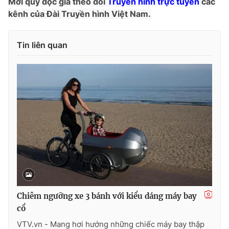
Mời quý độc giả theo dõi
Truyền hình trực tuyến
các
Phim VTV
Giải trí
kênh của Đài Truyền hình Việt Nam.
Hậu trường
Điện ảnh
Đời sống
Nhân vật
Tin liên quan
Âm nhạc
Du lịch
Khán giả
Giáo dục
Sao
Làm đẹp
Giải sao mai
Tuyển sinh
Công nghệ
Chất lượng cuộc sống
Học trực tuyến
Hitech Công nghệ tương lai
Giao lưu trực tuyến
Sản phẩm
Lịch phát sóng
Thị trường
Tư vấn
Chiêm ngưỡng xe 3 bánh với kiểu dáng máy bay
Chuyên mục khác
cổ
Emagazine
Podcast
VTV.vn - Mang hơi hướng những chiếc máy bay thập