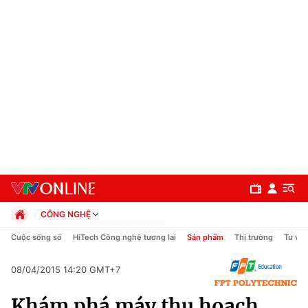
CÔNG NGHỆ
Chính trị
Cuộc sống số
HiTech Công nghệ tương lai
Sản phẩm
Thị trường
Tư vấn
Xã hội
Pháp luật
08/04/2015 14:20 GMT+7
Chuyên mục
Kinh tế
Khám phá máy thu hoạch
Thể thao