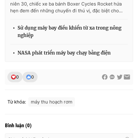
niên 30, chiếc xe ba bánh Boxer Cycles Rocket hứa
Photo
Infographic
hẹn đem đến những chuyến đi thú vị, đặc biệt cho...
Video
Shorts video
Sử dụng máy bay điều khiển từ xa trong nông
nghiệp
VTV Money
VTV Thể thao
NASA phát triển máy bay chạy bằng điện
VTV Sức khoẻ
Bất động sản
0
0
Thị trường 24h
Tấm lòng Việt
VTV4
Vươn mình bằng AI
Từ khóa:
máy thu hoạch rơm
VTV9
VTV8
Bình luận
(
0
)
Liên hệ tòa soạn
English