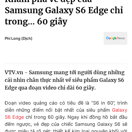
Chính trị
Truyền hình
Samsung Galaxy S6 Edge chỉ
Văn hóa - Giải trí
Xã hội
trong... 60 giây
Y tế
Đời sống
Pháp luật
Công nghệ
Phi Long (Dịch)
Giáo dục
Y tế
Thế giới
VTV.vn - Samsung mang tới người dùng những
cái nhìn chân thực nhất về siêu phẩm Galaxy S6
Tin tức
Kinh tế
Edge qua đoạn video chỉ dài 60 giây.
Thế giới đó đây
Tài chính
Đoạn video quảng cáo có tiêu đề là “S6 in 60”, trình
Dữ liệu và đời sống
Câu chuyện quốc tế
diễn những điểm nổi bật nhất của siêu phẩm
Galaxy
Thị trường
S6 Edge
chỉ trong 60 giây. Ngay khi đồng hồ bắt đầu
Truyền hình
Góc doanh nghiệp
đếm ngược, vẻ đẹp của chiếc Samsung Galaxy S6 sẽ
được miêu tả rõ nét: thiết kế kim loại nguyên khối với