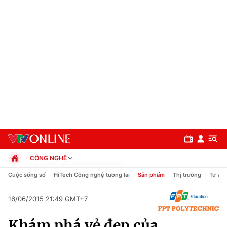
CÔNG NGHỆ
Chính trị
Cuộc sống số
HiTech Công nghệ tương lai
Sản phẩm
Thị trường
Tư vấn
Xã hội
Pháp luật
16/06/2015 21:49 GMT+7
Chuyên mục
Kinh tế
Khám phá vẻ đẹp của
Thể thao