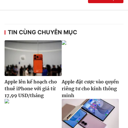
Ðiện thoại Thời báo VTV:
024.66 897 897
Email:
toasoan@vtv.vn
Liên hệ quảng cáo:
024-7300.7108
TIN CÙNG CHUYÊN MỤC
Apple lên kế hoạch cho
Apple đặt cược vào quyền
thuê iPhone với giá từ
riêng tư cho kính thông
17,99 USD/tháng
minh
® Cấm sao chép dưới mọi hình thức nếu không có sự chấp
thuận bằng văn bản. Ghi rõ nguồn VTV.vn khi phát hành lại
thông tin từ website này.