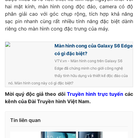
Phim VTV
hai mặt kính, màn hình cong độc đáo, camera có độ
Giải trí
phân giải cao với góc chụp rộng, tích hợp khả năng
Hậu trường
Điện ảnh
sạc pin nhanh cùng rất nhiều tính năng đặc biệt dành
Đời sống
Nhân vật
riêng cho màn hình cong đặc trưng của máy.
Âm nhạc
Du lịch
Khán giả
Giáo dục
Sao
Màn hình cong của Galaxy S6 Edge
Làm đẹp
Giải sao mai
có gì đặc biệt?
Tuyển sinh
Công nghệ
VTV.vn - Màn hình cong trên Galaxy S6
Chất lượng cuộc sống
Học trực tuyến
Edge đã chứng minh cho giới công nghệ
Hitech Công nghệ tương lai
thấy tính hữu dụng và thiết kế độc đáo của
Giao lưu trực tuyến
nó. Màn hình cong này có gì đặc biệt?
Sản phẩm
Mời quý độc giả theo dõi
Truyền hình trực tuyến
các
Lịch phát sóng
Thị trường
kênh của Đài Truyền hình Việt Nam.
Tư vấn
Chuyên mục khác
Tin liên quan
Emagazine
Podcast