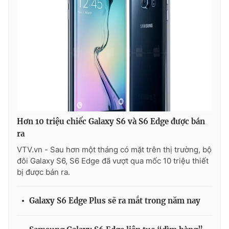
Photo
Infographic
Video
Shorts video
VTV Money
VTV Thể thao
VTV Sức khoẻ
Bất động sản
Hơn 10 triệu chiếc Galaxy S6 và S6 Edge được bán
ra
Thị trường 24h
Tấm lòng Việt
VTV.vn - Sau hơn một tháng có mặt trên thị trường, bộ
đôi Galaxy S6, S6 Edge đã vượt qua mốc 10 triệu thiết
VTV4
Vươn mình bằng AI
bị được bán ra.
VTV9
VTV8
Galaxy S6 Edge Plus sẽ ra mắt trong năm nay
Liên hệ tòa soạn
English