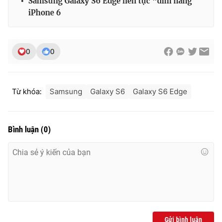
Samsung Galaxy S6 Edge liên tục “dìm hàng”
iPhone 6
THỜI BÁO VTV
0
0
Từ khóa:
Samsung
Galaxy S6
Galaxy S6 Edge
Theo dõi báo trên
Cơ quan chủ quản:
Đài Truyền hình Việt Nam
Bình luận
(
0
)
Cơ quan báo chí:
Thời báo VTV
Giấy phép hoạt động báo in và báo điện tử số 483/GP-BTTTT
cấp ngày 29/12/2023
Tổng Biên tập:
Vũ Thanh Thủy
Phó Tổng Biên tập:
Nguyễn Thị Mỹ Hạnh, Phạm Quốc Thắng,
Nguyễn Trọng Ninh
Tổng đài VTV:
024.38 355 931 - 024.38 355 932
Gửi bình luận