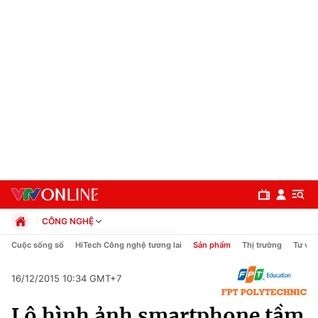
CÔNG NGHỆ
Chính trị
Cuộc sống số
HiTech Công nghệ tương lai
Sản phẩm
Thị trường
Tư vấn
Xã hội
Pháp luật
16/12/2015 10:34 GMT+7
Chuyên mục
Kinh tế
Lộ hình ảnh smartphone tầm
Thể thao