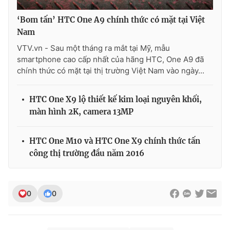
‘Bom tấn’ HTC One A9 chính thức có mặt tại Việt
Nam
VTV.vn - Sau một tháng ra mắt tại Mỹ, mẫu
THỜI BÁO VTV
smartphone cao cấp nhất của hãng HTC, One A9 đã
chính thức có mặt tại thị trường Việt Nam vào ngày...
Theo dõi báo trên
HTC One X9 lộ thiết kế kim loại nguyên khối,
màn hình 2K, camera 13MP
Cơ quan chủ quản:
Đài Truyền hình Việt Nam
HTC One M10 và HTC One X9 chính thức tấn
Cơ quan báo chí:
Thời báo VTV
công thị trường đầu năm 2016
Giấy phép hoạt động báo in và báo điện tử số 483/GP-BTTTT
cấp ngày 29/12/2023
Tổng Biên tập:
Vũ Thanh Thủy
0
0
Phó Tổng Biên tập:
Nguyễn Thị Mỹ Hạnh, Phạm Quốc Thắng,
Nguyễn Trọng Ninh
Tổng đài VTV:
024.38 355 931 - 024.38 355 932