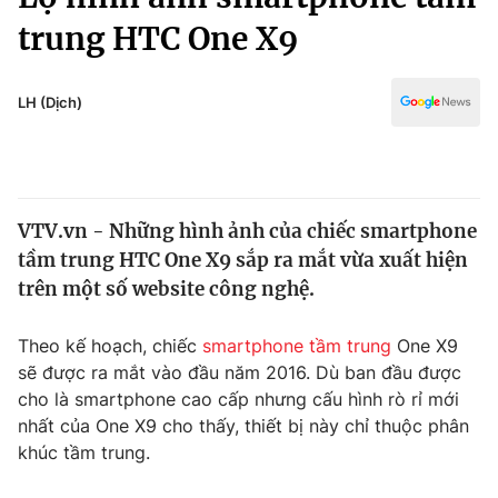
Chính trị
Truyền hình
trung HTC One X9
Văn hóa - Giải trí
Xã hội
Y tế
LH (Dịch)
Đời sống
Pháp luật
Công nghệ
Giáo dục
Y tế
VTV.vn - Những hình ảnh của chiếc smartphone
tầm trung HTC One X9 sắp ra mắt vừa xuất hiện
Thế giới
trên một số website công nghệ.
Tin tức
Kinh tế
Theo kế hoạch, chiếc
smartphone tầm trung
One X9
Thế giới đó đây
sẽ được ra mắt vào đầu năm 2016. Dù ban đầu được
Tài chính
Dữ liệu và đời sống
cho là smartphone cao cấp nhưng cấu hình rò rỉ mới
Câu chuyện quốc tế
Thị trường
nhất của One X9 cho thấy, thiết bị này chỉ thuộc phân
khúc tầm trung.
Truyền hình
Góc doanh nghiệp