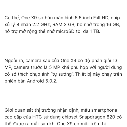
Phim VTV
Giải trí
Hậu trường
Cụ thể, One X9 sở hữu màn hình 5.5 inch Full HD, chip
Điện ảnh
Đời sống
Nhân vật
xử lý 8 nhân 2.2 GHz, RAM 2 GB, bộ nhớ trong 16 GB,
Âm nhạc
hỗ trợ mở rộng thẻ nhớ microSD tối đa 1 TB.
Du lịch
Khán giả
Giáo dục
Sao
Làm đẹp
Giải sao mai
Tuyển sinh
Công nghệ
Chất lượng cuộc sống
Ngoài ra, camera sau của One X9 có độ phân giải 13
Học trực tuyến
MP, camera trước là 5 MP khá phù hợp với người dùng
Hitech Công nghệ tương lai
Giao lưu trực tuyến
có sở thích chụp ảnh “tự sướng”. Thiết bị này chạy trên
Sản phẩm
phiên bản Android 5.0.2.
Lịch phát sóng
Thị trường
Tư vấn
Chuyên mục khác
Giới quan sát thị trường nhận định, mẫu smartphone
cao cấp của HTC sử dụng chipset Snapdragon 820 có
Emagazine
Podcast
thể được ra mắt sau khi One X9 có mặt trên thị