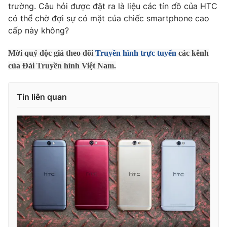
trường. Câu hỏi được đặt ra là liệu các tín đồ của HTC
Photo
Infographic
có thể chờ đợi sự có mặt của chiếc smartphone cao
cấp này không?
Video
Shorts video
Mời quý độc giả theo dõi
Truyền hình trực tuyến
các kênh
của Đài Truyền hình Việt Nam.
VTV Money
VTV Thể thao
Tin liên quan
VTV Sức khoẻ
Bất động sản
Thị trường 24h
Tấm lòng Việt
VTV4
Vươn mình bằng AI
VTV9
VTV8
Liên hệ tòa soạn
English