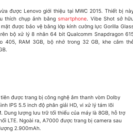
vừa được Lenovo giới thiệu tại MWC 2015. Thiết bị nà
u thích chụp ảnh bằng
smartphone
. Vibe Shot sở hữ
2 mặt được bảo vệ bằng lớp kính cường lực Gorilla Glas
 trên bộ xử lý 8 nhân 64 bit Qualcomm Snapdragon 61
no 405, RAM 3GB, bộ nhớ trong 32 GB, khe cắm th
GB.
tiên được trang bị công nghệ âm thanh vòm Dolby
h IPS 5.5 inch độ phân giải HD, vi xử lý tám lõi
Dung lượng lưu trữ tối thiểu của máy là 8GB, hỗ trợ
 nối LTE. Ngoài ra, A7000 được trang bị camera sau
 lượng 2.900mAh.