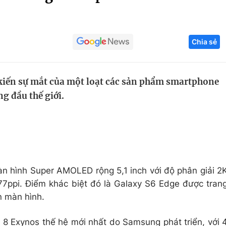
Góc ảnh
Chia sẻ
Giáo dục
Công nghệ
Tuyển sinh
Hitech Công ng
iến sự mắt của một loạt các sản phẩm smartphone
Học trực tuyến
Sản phẩm
g đầu thế giới.
g
Thị trường
Tư vấn
 hình Super AMOLED rộng 5,1 inch với độ phân giải 2
7ppi. Điểm khác biệt đó là Galaxy S6 Edge được tran
n màn hình.
õi 8 Exynos thế hệ mới nhất do Samsung phát triển, với 