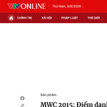
Thứ Năm, 6/8/2026
CHÍNH TRỊ
XÃ HỘI
PHÁP LUẬT
THẾ GIỚI
Chính trị
Xã hội
Thế giới
Kinh tế
Tin tức
Tài chính
Thế giới đó đây
Thị trường
Câu chuyện quốc tế
Góc doanh nghiệp
Dữ liệu và đời sống
Sản phẩm
MWC 2015: Điểm dan