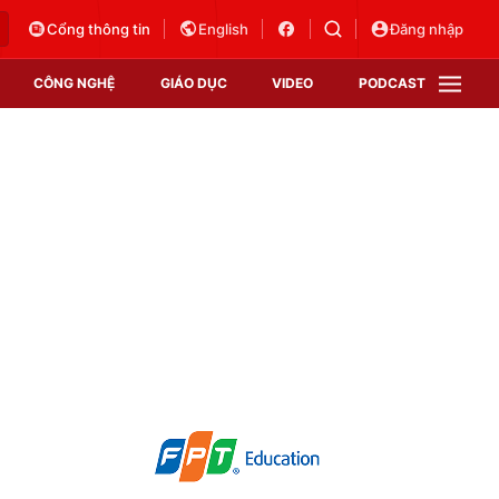
Cổng thông tin
English
Đăng nhập
CÔNG NGHỆ
GIÁO DỤC
VIDEO
PODCAST
VTV Money
VTV Thể thao
VTV Sức khoẻ
Bất động sản
Thị trường 24h
Tấm lòng Việt
Vươn mình bằng AI
VTV4
VTV8
VTV9
Lịch phát sóng
Giao lưu trực tuyến
Sự kiện