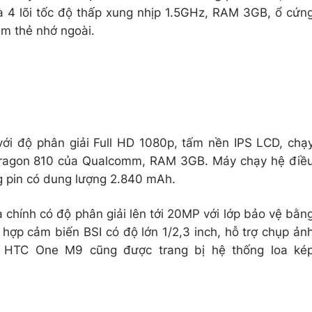
và 4 lõi tốc độ thấp xung nhịp 1.5GHz, RAM 3GB, ổ cứn
ắm thẻ nhớ ngoài.
ới độ phân giải Full HD 1080p, tấm nền IPS LCD, chạ
apdragon 810 của Qualcomm, RAM 3GB. Máy chạy hệ điề
g pin có dung lượng 2.840 mAh.
chính có độ phân giải lên tới 20MP với lớp bảo vệ bằn
 hợp cảm biến BSI có độ lớn 1/2,3 inch, hỗ trợ chụp ản
 HTC One M9 cũng được trang bị hệ thống loa ké