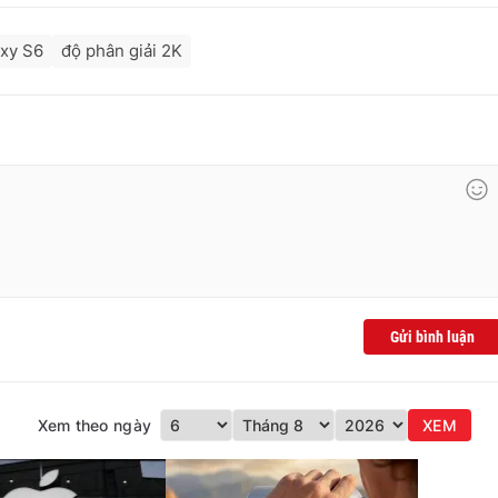
xy S6
độ phân giải 2K
Gửi bình luận
Xem theo ngày
XEM