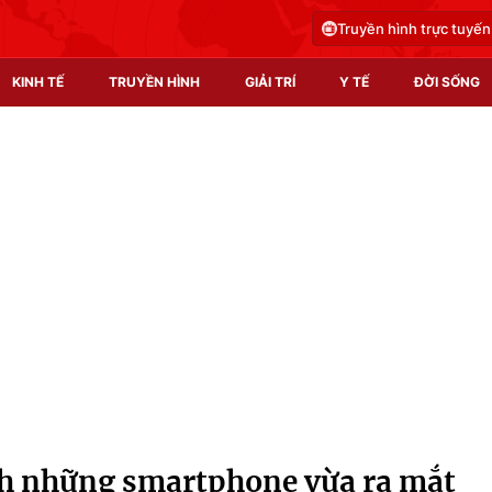
Truyền hình trực tuyến
KINH TẾ
TRUYỀN HÌNH
GIẢI TRÍ
Y TẾ
ĐỜI SỐNG
Pháp luật
Y tế
Truyền hình
Multimedia
Phim VTV
Video
Hậu trường
Shorts video
Nhân vật
Podcast
Khán giả
EMagazine
Giải sao mai
Photo
h những smartphone vừa ra mắt
Infographic