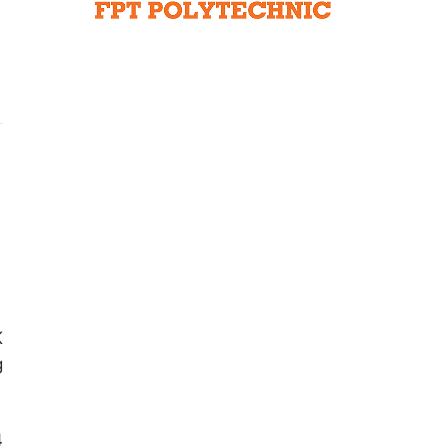
Liên hệ toà soạn
hệ tương lai
K
g
4