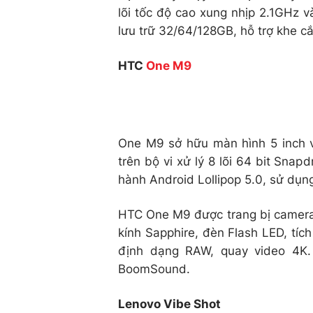
lõi tốc độ cao xung nhịp 2.1GHz 
lưu trữ 32/64/128GB, hỗ trợ khe c
HTC
One M9
One M9 sở hữu màn hình 5 inch v
trên bộ vi xử lý 8 lõi 64 bit Sn
hành Android Lollipop 5.0, sử dụn
HTC One M9 được trang bị camera 
kính Sapphire, đèn Flash LED, tích
định dạng RAW, quay video 4K.
BoomSound.
Lenovo Vibe Shot