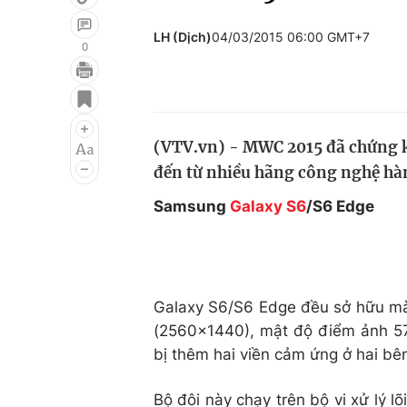
LH (Dịch)
04/03/2015 06:00 GMT+7
0
Giải trí
Đời sống
Điện ảnh
Du lịch
(VTV.vn) - MWC 2015 đã chứng k
Âm nhạc
Làm đẹp
đến từ nhiều hãng công nghệ hàn
Sao
Chất lượng cuộc sốn
Samsung
Galaxy S6
/S6 Edge
Galaxy S6/S6 Edge đều sở hữu màn
(2560x1440), mật độ điểm ảnh 57
bị thêm hai viền cảm ứng ở hai bê
Bộ đôi này chạy trên bộ vi xử lý l