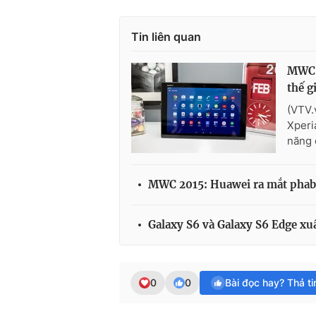
Tin liên quan
MWC 2
thế g
(VTV.
Xperi
năng 
MWC 2015: Huawei ra mắt phab
Galaxy S6 và Galaxy S6 Edge xu
0
0
Bài đọc hay? Thả t