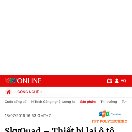
CÔNG NGHỆ
Chính trị
Cuộc sống số
HiTech Công nghệ tương lai
Sản phẩm
Thị trường
Tư vấn
Xã hội
Pháp luật
18/07/2016 16:53 GMT+7
Chuyên mục
Kinh tế
SkyQuad – Thiết bị lai ô tô
Thể thao