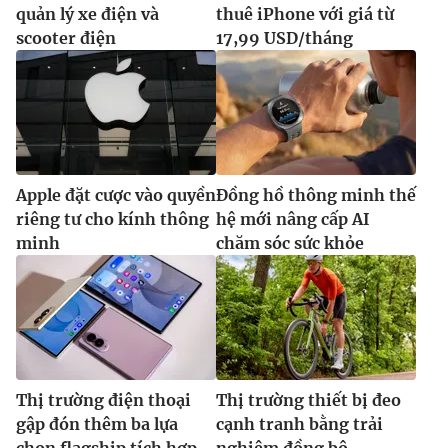
Ðiện thoại Thời báo VTV:
024.66 897 897
quản lý xe điện và
thuê iPhone với giá từ
scooter điện
17,99 USD/tháng
Email:
toasoan@vtv.vn
Liên hệ quảng cáo:
024-7300.7108
Apple đặt cược vào quyền
Đồng hồ thông minh thế
riêng tư cho kính thông
hệ mới nâng cấp AI
minh
chăm sóc sức khỏe
® Cấm sao chép dưới mọi hình thức nếu không có sự chấp
thuận bằng văn bản. Ghi rõ nguồn VTV.vn khi phát hành lại
thông tin từ website này.
Thị trường điện thoại
Thị trường thiết bị đeo
gập đón thêm ba lựa
cạnh tranh bằng trải
chọn flagship tích hợp
nghiệm đồng bộ