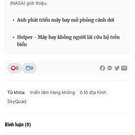
(NASA) giới thiệu.
Photo
Infographic
Anh phát triển máy bay mô phỏng cánh dơi
Video
Shorts video
Helper - Máy bay không người lái cứu hộ trên
biển
VTV Money
VTV Thể thao
VTV Sức khoẻ
Bất động sản
0
0
Thị trường 24h
Tấm lòng Việt
Từ khóa:
triển lãm hàng không
ô tô địa hình
VTV4
Vươn mình bằng AI
SkyQuad
VTV9
VTV8
Bình luận
(
0
)
Liên hệ tòa soạn
English