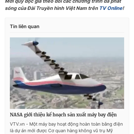
Mời quý độc giả theo dõi các chương trình đã phát
Phim VTV
Giải trí
sóng của Đài Truyền hình Việt Nam trên
TV Online
!
Hậu trường
Điện ảnh
Đời sống
Nhân vật
Tin liên quan
Âm nhạc
Du lịch
Khán giả
Giáo dục
Sao
Làm đẹp
Giải sao mai
Tuyển sinh
Công nghệ
Chất lượng cuộc sống
Học trực tuyến
Hitech Công nghệ tương lai
Giao lưu trực tuyến
Sản phẩm
Lịch phát sóng
Thị trường
Tư vấn
NASA giới thiệu kế hoạch sản xuất máy bay điện
Chuyên mục khác
VTV.vn - Một máy bay hoạt động hoàn toàn bằng điện
Emagazine
Podcast
là dự án mới được Cơ quan hàng không vũ trụ Mỹ