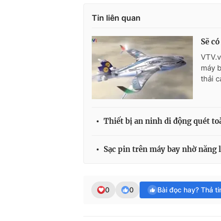
Tin liên quan
Sẽ có
VTV.v
máy b
thải 
Thiết bị an ninh di động quét t
Sạc pin trên máy bay nhờ năng 
0
0
Bài đọc hay? Thả t