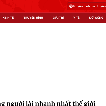
Truyền hình trực tuyến
KINH TẾ
TRUYỀN HÌNH
GIẢI TRÍ
Y TẾ
ĐỜI SỐNG
Pháp luật
Y tế
Truyền hình
Multimedia
Phim VTV
Video
Hậu trường
Shorts video
Nhân vật
Podcast
Khán giả
EMagazine
Giải sao mai
Photo
 người lái nhanh nhất thế giới
Infographic