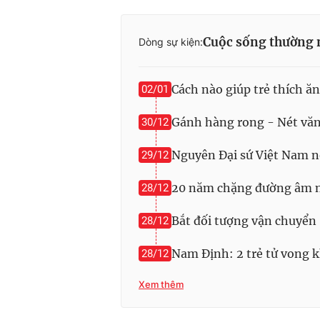
Cuộc sống thường 
Dòng sự kiện:
Cách nào giúp trẻ thích ăn
02/01
Gánh hàng rong - Nét văn
30/12
Nguyên Đại sứ Việt Nam nó
29/12
20 năm chặng đường âm n
28/12
Bắt đối tượng vận chuyển
28/12
Nam Định: 2 trẻ tử vong 
28/12
Xem thêm