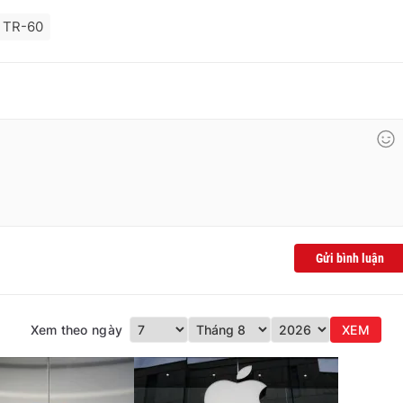
 TR-60
Gửi bình luận
Xem theo ngày
XEM