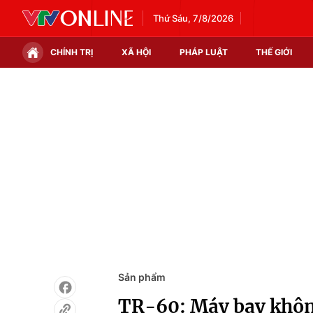
Thứ Sáu, 7/8/2026
CHÍNH TRỊ
XÃ HỘI
PHÁP LUẬT
THẾ GIỚI
Chính trị
Xã hội
Thế giới
Kinh tế
Tin tức
Tài chính
Thế giới đó đây
Thị trường
Câu chuyện quốc tế
Góc doanh nghiệp
Dữ liệu và đời sống
Sản phẩm
TR-60: Máy bay không