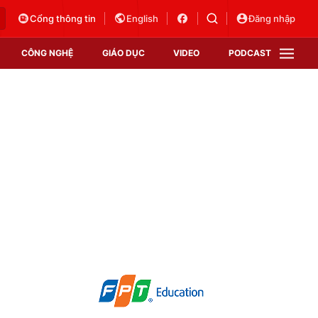
Cổng thông tin
English
Đăng nhập
CÔNG NGHỆ
GIÁO DỤC
VIDEO
PODCAST
VTV Money
VTV Thể thao
VTV Sức khoẻ
Bất động sản
Thị trường 24h
Tấm lòng Việt
Vươn mình bằng AI
VTV4
VTV8
VTV9
Lịch phát sóng
Giao lưu trực tuyến
Sự kiện