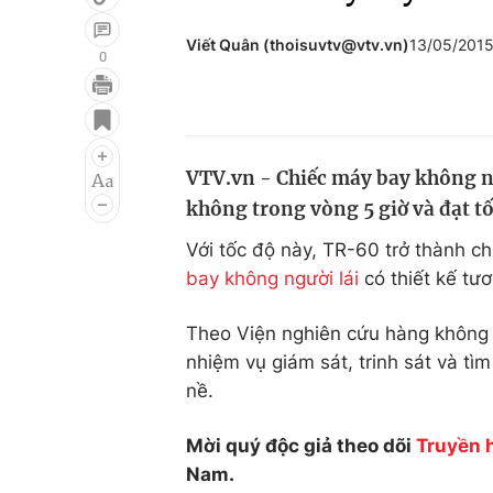
Viết Quân (thoisuvtv@vtv.vn)
13/05/201
0
Giải trí
Đời sống
Điện ảnh
Du lịch
VTV.vn - Chiếc máy bay không ng
Âm nhạc
Làm đẹp
không trong vòng 5 giờ và đạt t
Sao
Chất lượng cuộc sốn
Với tốc độ này, TR-60 trở thành c
bay không người lái
có thiết kế tươ
Theo Viện nghiên cứu hàng không 
nhiệm vụ giám sát, trinh sát và tì
nề.
Mời quý độc giả theo dõi
Truyền 
Nam.