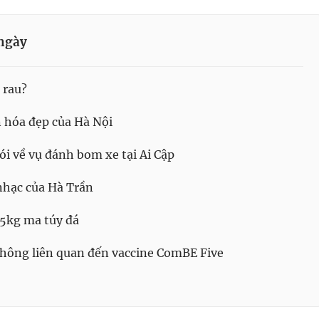
ngày
 rau?
 hóa đẹp của Hà Nội
i về vụ đánh bom xe tại Ai Cập
hạc của Hà Trần
 5kg ma túy đá
không liên quan đến vaccine ComBE Five