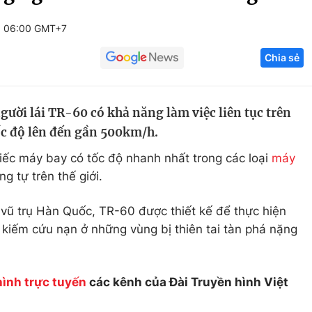
Góc ảnh
5 06:00 GMT+7
Chia sẻ
Giáo dục
Công nghệ
Tuyển sinh
Hitech Công ng
ười lái TR-60 có khả năng làm việc liên tục trên
Học trực tuyến
Sản phẩm
ốc độ lên đến gần 500km/h.
g
Thị trường
hiếc máy bay có tốc độ nhanh nhất trong các loại
máy
Tư vấn
ng tự trên thế giới.
vũ trụ Hàn Quốc, TR-60 được thiết kế để thực hiện
m kiếm cứu nạn ở những vùng bị thiên tai tàn phá nặng
hình trực tuyến
các kênh của Đài Truyền hình Việt