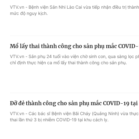
VTV.vn - Bệnh viện Sản Nhi Lào Cai vừa tiếp nhận điều trị th
mức độ nguy kịch.
Giải trí
Đời sống
Điện ảnh
Du lịch
Mổ lấy thai thành công cho sản phụ mắc COVID-
Âm nhạc
Làm đẹp
VTV.vn - Sản phụ 24 tuổi vào viện chờ sinh con, qua sàng lọc 
chỉ định thực hiện ca mổ lấy thai thành công cho sản phụ.
Sao
Chất lượng cuộc sốn
Đỡ đẻ thành công cho sản phụ mắc COVID-19 tại 
VTV.vn - Các bác sĩ Bệnh viện Bãi Cháy (Quảng Ninh) vừa thự
thai lần thứ 3 bị nhiễm COVID-19 tại khu cách ly.