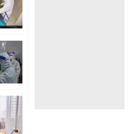
Liên hệ toà soạn
hệ tương lai