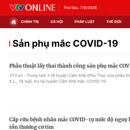
Thứ Sáu, 7/8/2026
CHÍNH TRỊ
XÃ HỘI
PHÁP LUẬT
THẾ GIỚI
Chính trị
Xã hội
Sản phụ mắc COVID-19
Thế giới
Kinh tế
Phẫu thuật lấy thai thành công sản phụ mắc CO
Tin tức
Tài chính
VTV.vn - Trung tâm Y tế huyện Cẩm Khê (Phú Thọ) vừa phẫu thu
K.L., 18 tuổi, trú tại huyện Cẩm Khê mắc COVID-19.
Thế giới đó đây
Thị trường
Câu chuyện quốc tế
Góc doanh nghiệp
Dữ liệu và đời sống
Cấp cứu bệnh nhân mắc COVID-19 mức độ nguy kị
tổn thương cơ tim