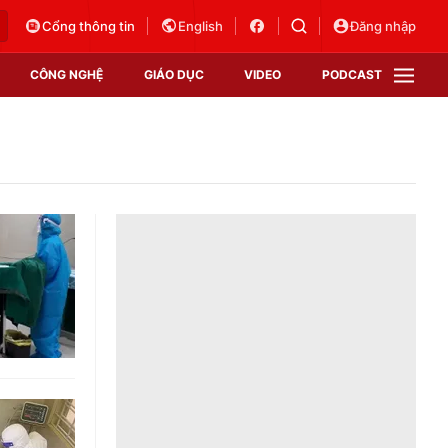
Cổng thông tin
English
Đăng nhập
CÔNG NGHỆ
GIÁO DỤC
VIDEO
PODCAST
VTV Money
VTV Thể thao
VTV Sức khoẻ
Bất động sản
Thị trường 24h
Tấm lòng Việt
Vươn mình bằng AI
VTV4
VTV8
VTV9
Lịch phát sóng
Giao lưu trực tuyến
Sự kiện