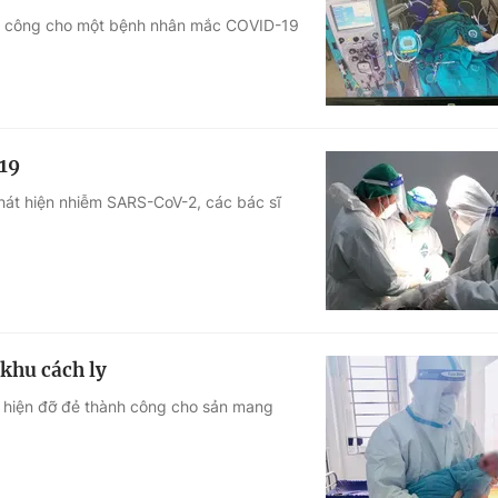
ành công cho một bệnh nhân mắc COVID-19
Góc ảnh
Giáo dục
Công nghệ
Tuyển sinh
Hitech Công ng
19
Học trực tuyến
Sản phẩm
phát hiện nhiễm SARS-CoV-2, các bác sĩ
g
Thị trường
Tư vấn
khu cách ly
c hiện đỡ đẻ thành công cho sản mang