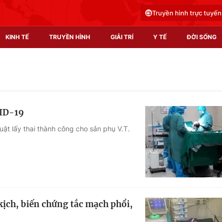
Truyền hình trực tuyến
KINH TẾ
TRUYỀN HÌNH
GIẢI TRÍ
Y TẾ
ĐỜI SỐNG
Pháp luật
Y tế
Truyền hình
Multimedia
VID-19
Phim VTV
Video
ật lấy thai thành công cho sản phụ V.T.
Hậu trường
Shorts video
Nhân vật
Podcast
Khán giả
EMagazine
Giải sao mai
Photo
ch, biến chứng tắc mạch phổi,
Infographic