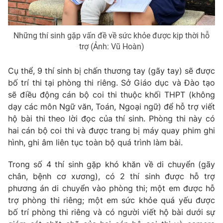
Những thí sinh gặp vấn đề về sức khỏe được kịp thời hỗ
trợ (Ảnh: Vũ Hoàn)
Cụ thể, 9 thí sinh bị chấn thương tay (gãy tay) sẽ được
bố trí thi tại phòng thi riêng. Sở Giáo dục và Đào tạo
sẽ điều động cán bộ coi thi thuộc khối THPT (không
dạy các môn Ngữ văn, Toán, Ngoại ngữ) để hỗ trợ viết
hộ bài thi theo lời đọc của thí sinh. Phòng thi này có
hai cán bộ coi thi và được trang bị máy quay phim ghi
hình, ghi âm liên tục toàn bộ quá trình làm bài.
Trong số 4 thí sinh gặp khó khăn về di chuyển (gãy
chân, bệnh cơ xương), có 2 thí sinh được hỗ trợ
phương án di chuyển vào phòng thi; một em được hỗ
trợ phòng thi riêng; một em sức khỏe quá yếu được
bố trí phòng thi riêng và có người viết hộ bài dưới sự