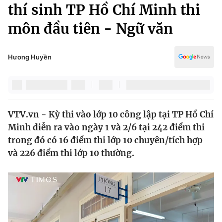
Chính trị
thí sinh TP Hồ Chí Minh thi
Truyền hình
môn đầu tiên - Ngữ văn
Văn hóa - Giải trí
Xã hội
Y tế
Đời sống
Hương Huyền
Pháp luật
Công nghệ
Giáo dục
Y tế
VTV.vn - Kỳ thi vào lớp 10 công lập tại TP Hồ Chí
Thế giới
Minh diễn ra vào ngày 1 và 2/6 tại 242 điểm thi
Tin tức
trong đó có 16 điểm thi lớp 10 chuyên/tích hợp
Kinh tế
và 226 điểm thi lớp 10 thường.
Thế giới đó đây
Tài chính
Dữ liệu và đời sống
Câu chuyện quốc tế
Thị trường
Truyền hình
Góc doanh nghiệp