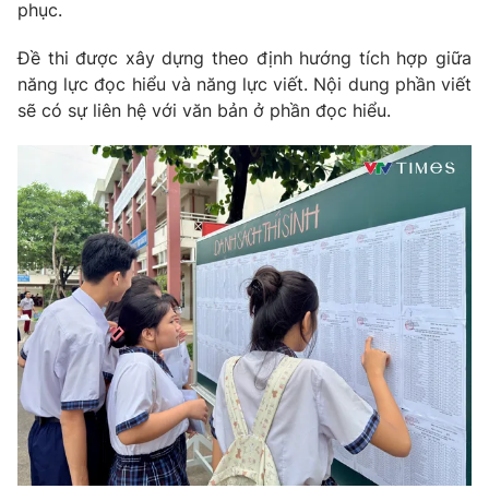
phục.
Đề thi được xây dựng theo định hướng tích hợp giữa
năng lực đọc hiểu và năng lực viết. Nội dung phần viết
THỜI BÁO VTV
sẽ có sự liên hệ với văn bản ở phần đọc hiểu.
Theo dõi báo trên
Cơ quan chủ quản:
Đài Truyền hình Việt Nam
Cơ quan báo chí:
Thời báo VTV
Giấy phép hoạt động báo in và báo điện tử số 483/GP-BTTTT
cấp ngày 29/12/2023
Tổng Biên tập:
Vũ Thanh Thủy
Phó Tổng Biên tập:
Nguyễn Thị Mỹ Hạnh, Phạm Quốc Thắng,
Nguyễn Trọng Ninh
Tổng đài VTV:
024.38 355 931 - 024.38 355 932