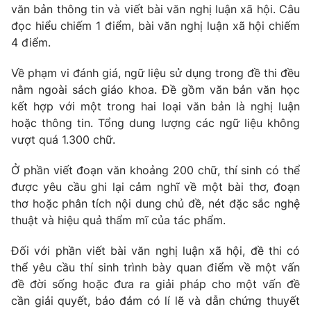
văn bản thông tin và viết bài văn nghị luận xã hội. Câu
Photo
Infographic
đọc hiểu chiếm 1 điểm, bài văn nghị luận xã hội chiếm
4 điểm.
Video
Shorts video
Về phạm vi đánh giá, ngữ liệu sử dụng trong đề thi đều
nằm ngoài sách giáo khoa. Đề gồm văn bản văn học
VTV Money
VTV Thể thao
kết hợp với một trong hai loại văn bản là nghị luận
hoặc thông tin. Tổng dung lượng các ngữ liệu không
vượt quá 1.300 chữ.
VTV Sức khoẻ
Bất động sản
Ở phần viết đoạn văn khoảng 200 chữ, thí sinh có thể
Thị trường 24h
Tấm lòng Việt
được yêu cầu ghi lại cảm nghĩ về một bài thơ, đoạn
thơ hoặc phân tích nội dung chủ đề, nét đặc sắc nghệ
thuật và hiệu quả thẩm mĩ của tác phẩm.
VTV4
Vươn mình bằng AI
Đối với phần viết bài văn nghị luận xã hội, đề thi có
VTV9
VTV8
thể yêu cầu thí sinh trình bày quan điểm về một vấn
đề đời sống hoặc đưa ra giải pháp cho một vấn đề
cần giải quyết, bảo đảm có lí lẽ và dẫn chứng thuyết
Liên hệ tòa soạn
English