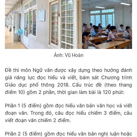
Phim VTV
Giải trí
Hậu trường
Điện ảnh
Đời sống
Nhân vật
Âm nhạc
Du lịch
Khán giả
Giáo dục
Sao
Làm đẹp
Giải sao mai
Tuyển sinh
Ảnh: Vũ Hoàn
Công nghệ
Chất lượng cuộc sống
Học trực tuyến
Đề thi môn Ngữ văn được xây dựng theo hướng đánh
Hitech Công nghệ tương lai
giá năng lực đọc hiểu và viết, bám sát Chương trình
Giao lưu trực tuyến
Giáo dục phổ thông 2018. Cấu trúc đề (theo thang
Sản phẩm
điểm 10) gồm 2 phần, thời gian làm bài là 120 phút:
Lịch phát sóng
Thị trường
Phần 1 (5 điểm) gồm đọc hiểu văn bản văn học và viết
Tư vấn
đoạn văn. Trong đó, câu đọc hiểu chiếm 3 điểm, câu
Chuyên mục khác
viết đoạn văn chiếm 2 điểm.
Emagazine
Podcast
Phần 2 (5 điểm) gồm đọc hiểu văn bản nghị luận hoặc