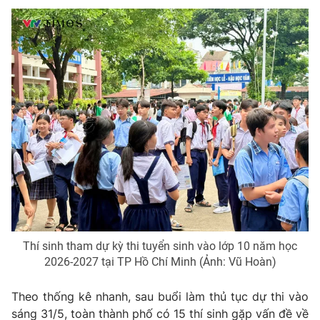
Ðiện thoại Thời báo VTV:
024.66 897 897
Email:
toasoan@vtv.vn
Liên hệ quảng cáo:
024-7300.7108
Thí sinh tham dự kỳ thi tuyển sinh vào lớp 10 năm học
® Cấm sao chép dưới mọi hình thức nếu không có sự chấp
2026-2027 tại TP Hồ Chí Minh (Ảnh: Vũ Hoàn)
thuận bằng văn bản. Ghi rõ nguồn VTV.vn khi phát hành lại
thông tin từ website này.
Theo thống kê nhanh, sau buổi làm thủ tục dự thi vào
sáng 31/5, toàn thành phố có 15 thí sinh gặp vấn đề về