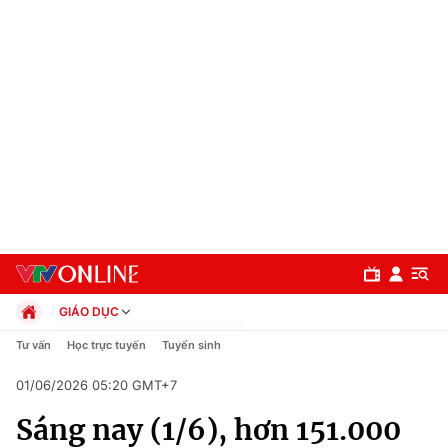
GIÁO DỤC
Chính trị
Tư vấn
Học trực tuyến
Tuyển sinh
Xã hội
01/06/2026 05:20 GMT+7
Pháp luật
Chuyên mục
Kinh tế
Sáng nay (1/6), hơn 151.000
Thể thao