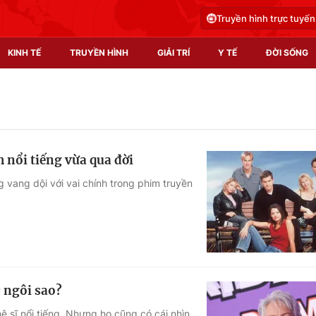
Truyền hình trực tuyến
KINH TẾ
TRUYỀN HÌNH
GIẢI TRÍ
Y TẾ
ĐỜI SỐNG
Pháp luật
Y tế
Truyền hình
Multimedia
 nổi tiếng vừa qua đời
Phim VTV
Video
 vang dội với vai chính trong phim truyền
Hậu trường
Shorts video
Nhân vật
Podcast
Khán giả
EMagazine
Giải sao mai
Photo
 ngôi sao?
Infographic
ệ sĩ nổi tiếng. Nhưng họ cũng có cái nhìn