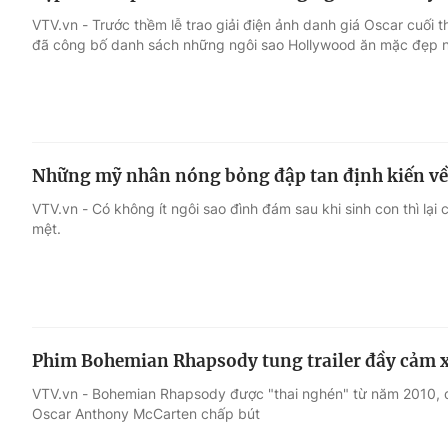
VTV.vn - Trước thềm lễ trao giải điện ảnh danh giá Oscar cuối 
đã công bố danh sách những ngôi sao Hollywood ăn mặc đẹp n
Những mỹ nhân nóng bỏng đập tan định kiến v
VTV.vn - Có không ít ngôi sao đình đám sau khi sinh con thì lạ
mệt.
Phim Bohemian Rhapsody tung trailer đầy cảm 
VTV.vn - Bohemian Rhapsody được "thai nghén" từ năm 2010, do
Oscar Anthony McCarten chấp bút