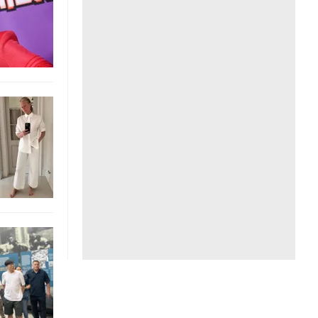
Liên hệ toà soạn
hệ tương lai