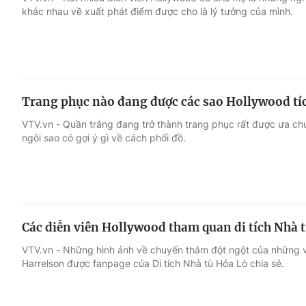
khác nhau về xuất phát điểm được cho là lý tưởng của mình.
Giải trí
Đời sống
Điện ảnh
Du lịch
Trang phục nào đang được các sao Hollywood tíc
Âm nhạc
Làm đẹp
VTV.vn - Quần trắng đang trở thành trang phục rất được ưa c
ngôi sao có gợi ý gì về cách phối đồ.
Sao
Chất lượng cuộc sốn
Các diễn viên Hollywood tham quan di tích Nhà 
VTV.vn - Những hình ảnh về chuyến thăm đột ngột của những 
Harrelson được fanpage của Di tích Nhà tù Hỏa Lò chia sẻ.