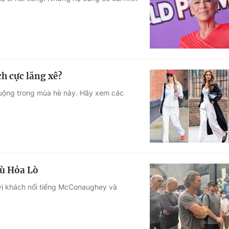
Góc ảnh
Giáo dục
Công nghệ
Tuyển sinh
Hitech Công ng
h cực lăng xê?
Học trực tuyến
Sản phẩm
huộng trong mùa hè này. Hãy xem các
g
Thị trường
Tư vấn
tù Hỏa Lò
vị khách nổi tiếng McConaughey và