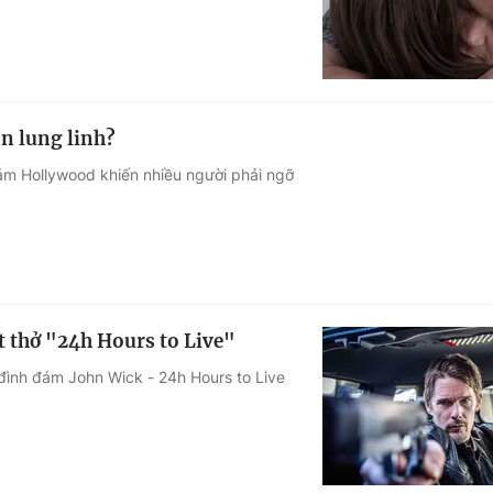
òn lung linh?
đám Hollywood khiến nhiều người phải ngỡ
 thở "24h Hours to Live"
đình đám John Wick - 24h Hours to Live