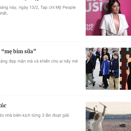
tháng này, ngày 13/2, Tạp chí Mỹ People
hất.
ề “mẹ bỉm sữa”
i càng đẹp mặn mà và khiến cho ai nấy mê
xúc
 nhà biên kịch từng 3 lần đoạt giải