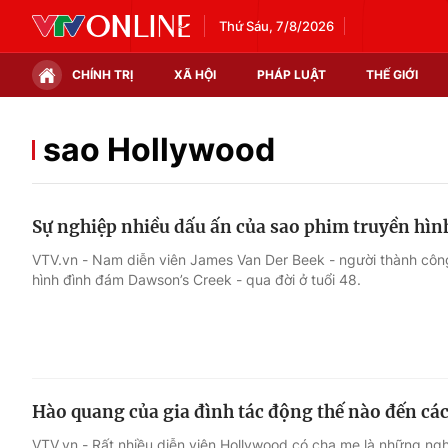
Thứ Sáu, 7/8/2026
CHÍNH TRỊ
XÃ HỘI
PHÁP LUẬT
THẾ GIỚI
Chính trị
Xã hội
sao Hollywood
Thế giới
Kinh tế
Sự nghiệp nhiều dấu ấn của sao phim truyền hình
Tin tức
Tài chính
VTV.vn - Nam diễn viên James Van Der Beek - người thành công
hình đình đám Dawson’s Creek - qua đời ở tuổi 48.
Thế giới đó đây
Thị trường
Câu chuyện quốc tế
Góc doanh nghiệp
Dữ liệu và đời sống
Hào quang của gia đình tác động thế nào đến các
VTV.vn - Rất nhiều diễn viên Hollywood có cha mẹ là những ngh