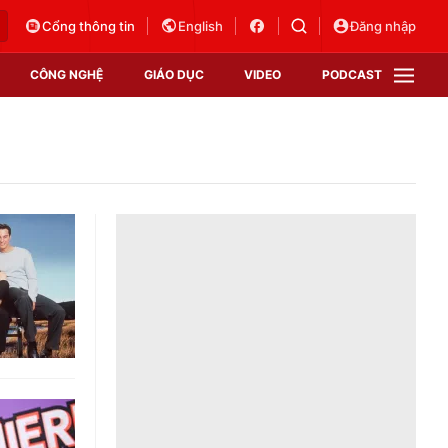
Cổng thông tin
English
Đăng nhập
CÔNG NGHỆ
GIÁO DỤC
VIDEO
PODCAST
VTV Money
VTV Thể thao
VTV Sức khoẻ
Bất động sản
Thị trường 24h
Tấm lòng Việt
Vươn mình bằng AI
VTV4
VTV8
VTV9
Lịch phát sóng
Giao lưu trực tuyến
Sự kiện