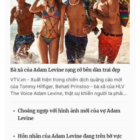
THỜI BÁO VTV
Theo dõi báo trên
Bà xã của Adam Levine rạng rỡ bên dàn trai đẹp
Cơ quan chủ quản:
Đài Truyền hình Việt Nam
VTV.vn - Xuất hiện trong chiến dịch quảng cáo mới
của Tommy Hilfiger, Behati Prinsloo - bà xã của HLV
Cơ quan báo chí:
Thời báo VTV
The Voice Adam Levine, thật sự khiến người ta phải...
Giấy phép hoạt động báo in và báo điện tử số 483/GP-BTTTT
cấp ngày 29/12/2023
Choáng ngợp với hình ảnh mới của vợ Adam
Tổng Biên tập:
Vũ Thanh Thủy
Levine
Phó Tổng Biên tập:
Nguyễn Thị Mỹ Hạnh, Phạm Quốc Thắng,
Nguyễn Trọng Ninh
Tổng đài VTV:
024.38 355 931 - 024.38 355 932
Hôn nhân của Adam Levine đang trên bờ vực