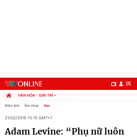
VĂN HÓA - GIẢI TRÍ
Chính trị
Điện ảnh
Âm nhạc
Sao
Xã hội
21/02/2016 13:15 GMT+7
Pháp luật
Chuyên mục
Kinh tế
Adam Levine: “Phụ nữ luôn
Thể thao