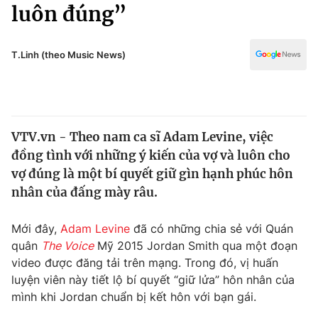
Chính trị
luôn đúng”
Truyền hình
Văn hóa - Giải trí
Xã hội
Y tế
T.Linh (theo Music News)
Đời sống
Pháp luật
Công nghệ
Giáo dục
Y tế
VTV.vn - Theo nam ca sĩ Adam Levine, việc
đồng tình với những ý kiến của vợ và luôn cho
Thế giới
vợ đúng là một bí quyết giữ gìn hạnh phúc hôn
nhân của đấng mày râu.
Tin tức
Kinh tế
Thế giới đó đây
Mới đây,
Adam Levine
đã có những chia sẻ với Quán
Tài chính
quân
The Voice
Mỹ 2015 Jordan Smith qua một đoạn
Dữ liệu và đời sống
Câu chuyện quốc tế
video được đăng tải trên mạng. Trong đó, vị huấn
Thị trường
luyện viên này tiết lộ bí quyết “giữ lửa” hôn nhân của
Truyền hình
Góc doanh nghiệp
mình khi Jordan chuẩn bị kết hôn với bạn gái.