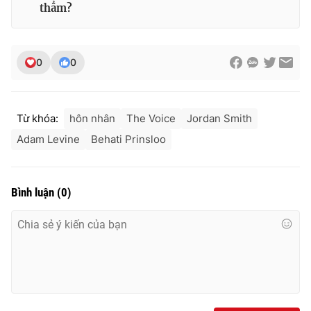
thẳm?
Ðiện thoại Thời báo VTV:
024.66 897 897
Email:
toasoan@vtv.vn
Liên hệ quảng cáo:
024-7300.7108
0
0
Từ khóa:
hôn nhân
The Voice
Jordan Smith
Adam Levine
Behati Prinsloo
Bình luận
(
0
)
® Cấm sao chép dưới mọi hình thức nếu không có sự chấp
thuận bằng văn bản. Ghi rõ nguồn VTV.vn khi phát hành lại
thông tin từ website này.