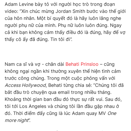
Phim VTV
Adam Levine bày tỏ với người học trò trong đoạn
Giải trí
video: “Xin chúc mừng Jordan Smith bước vào thế giới
Hậu trường
của hôn nhân. Một bí quyết đó là hãy luôn lắng nghe
Điện ảnh
Đời sống
Nhân vật
người phụ nữ của mình. Phụ nữ luôn luôn đúng. Ngay
Âm nhạc
cả khi bạn không cảm thấy điều đó là đúng, hãy để vợ
Du lịch
Khán giả
thấy cô ấy đã đúng. Tin tôi đi”.
Giáo dục
Sao
Làm đẹp
Giải sao mai
Tuyển sinh
Công nghệ
Chất lượng cuộc sống
Học trực tuyến
Nam ca sĩ và vợ - chân dài
Behati Prinsloo
– cũng
Hitech Công nghệ tương lai
không ngại ngần khi thường xuyên thể hiện tình cảm
Giao lưu trực tuyến
trước công chúng. Trong một cuộc phỏng vấn với
Sản phẩm
Access Hollywood
, Behati từng chia sẻ: “Chúng tôi đã
Lịch phát sóng
bắt đầu trò chuyện qua email trong nhiều tháng.
Thị trường
Khoảng thời gian ban đầu đó thực sự rất vui. Sau đó,
Tư vấn
tôi tới Los Angeles và chúng tôi lần đầu gặp nhau ở
Chuyên mục khác
đó. Thời điểm đấy cũng là lúc Adam quay MV
One
more night
”.
Emagazine
Podcast