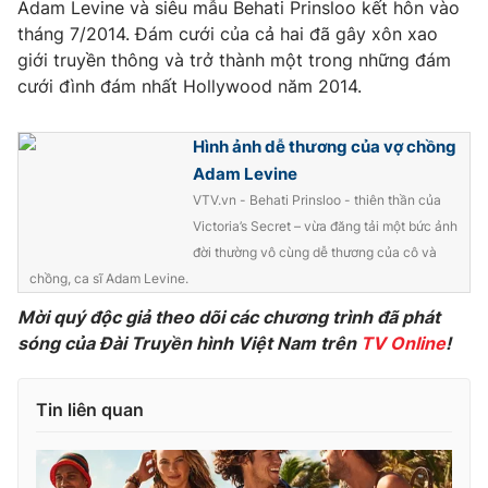
Adam Levine và siêu mẫu Behati Prinsloo kết hôn vào
tháng 7/2014. Đám cưới của cả hai đã gây xôn xao
Photo
Infographic
giới truyền thông và trở thành một trong những đám
cưới đình đám nhất Hollywood năm 2014.
Video
Shorts video
Hình ảnh dễ thương của vợ chồng
VTV Money
VTV Thể thao
Adam Levine
VTV.vn - Behati Prinsloo - thiên thần của
VTV Sức khoẻ
Bất động sản
Victoria’s Secret – vừa đăng tải một bức ảnh
đời thường vô cùng dễ thương của cô và
chồng, ca sĩ Adam Levine.
Thị trường 24h
Tấm lòng Việt
Mời quý độc giả theo dõi các chương trình đã phát
sóng của Đài Truyền hình Việt Nam trên
TV Online
!
VTV4
Vươn mình bằng AI
Tin liên quan
VTV9
VTV8
Liên hệ tòa soạn
English