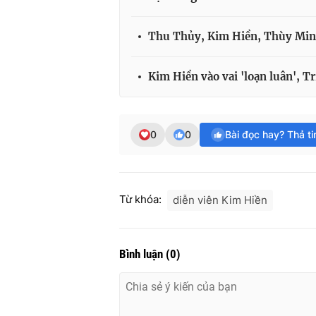
Thu Thủy, Kim Hiền, Thùy Min
Kim Hiền vào vai 'loạn luân', T
0
0
Bài đọc hay? Thả t
Từ khóa:
diễn viên Kim Hiền
Bình luận
(
0
)