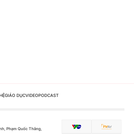
HỆ
GIÁO DỤC
VIDEO
PODCAST
nh, Phạm Quốc Thắng,