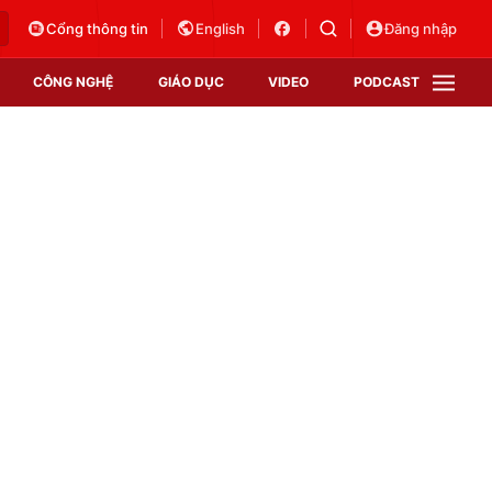
Cổng thông tin
English
Đăng nhập
CÔNG NGHỆ
GIÁO DỤC
VIDEO
PODCAST
VTV Money
VTV Thể thao
VTV Sức khoẻ
Bất động sản
Thị trường 24h
Tấm lòng Việt
Vươn mình bằng AI
VTV4
VTV8
VTV9
Lịch phát sóng
Giao lưu trực tuyến
Sự kiện