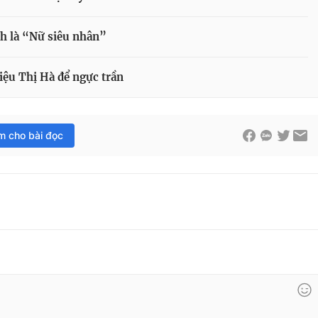
h là “Nữ siêu nhân”
riệu Thị Hà để ngực trần
im cho bài đọc