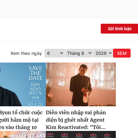
Gửi bình luận
Xem theo ngày
XEM
yun tổ chức cuộc
Diễn viên nhập vai phản
gười hâm mộ tại
diện bị ghét nhất Agent
es vào tháng 10
Kim Reactivated: "Tôi...