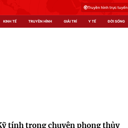
Truyền hình trực tuyến
KINH TẾ
TRUYỀN HÌNH
GIẢI TRÍ
Y TẾ
ĐỜI SỐNG
Pháp luật
Y tế
Truyền hình
Multimedia
Phim VTV
Video
Hậu trường
Shorts video
Nhân vật
Podcast
Khán giả
EMagazine
Giải sao mai
Photo
Kỹ tính trong chuyện phong thủy
Infographic