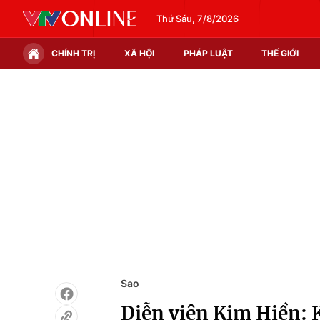
Thứ Sáu, 7/8/2026
CHÍNH TRỊ
XÃ HỘI
PHÁP LUẬT
THẾ GIỚI
Chính trị
Xã hội
Thế giới
Kinh tế
Tin tức
Tài chính
Thế giới đó đây
Thị trường
Câu chuyện quốc tế
Góc doanh nghiệp
Dữ liệu và đời sống
Sao
Diễn viên Kim Hiền: 